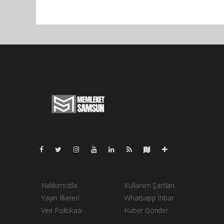
Pro-0.036
Hakkımızda
Kullanım Şartları
Yayın İlkeleri
Whatsapp İhbar
Veri Politikası
Haber Gönder