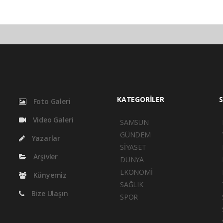
KATEGORİLER
S
Foto Galeri
Video Galeri
SAMSUN
GÜNDEM
Yazarlar
SİYASET
Arşivler
DÜNYA
EKONOMİ
Künyemiz
SAĞLIK
Bize Ulaşın
SPOR