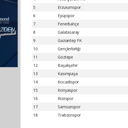
5
Erzurumspor
6
Eyüpspor
7
Fenerbahçe
8
Galatasaray
9
Gaziantep FK
10
Gençlerbirliği
11
Göztepe
12
Başakşehir
13
Kasımpaşa
14
Kocaelispor
15
Konyaspor
16
Rizespor
17
Samsunspor
18
Trabzonspor