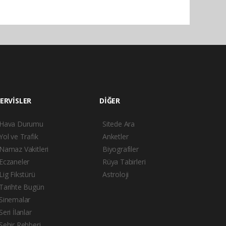
ERVİSLER
DİĞER
Hava Durumu
Sitede Ara
Yol ve Trafik
Anketler
Namaz Vakitleri
Biyografiler
Eczaneler
Rüya Tabirleri
Lig Fikstürü
Astroloji
Tarihte Bugün
Sinemalar
Seri İlanlar
Şehir Rehberi