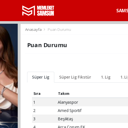
SAM
Anasayfa
Puan Durumu
Puan Durumu
Süper Lig
Süper Lig Fikstür
1. Lig
1. L
Sıra
Takım
1
Alanyaspor
2
Amed Sportif
3
Beşiktaş
4
Arca Çorum FK