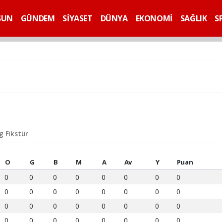
SUN
GÜNDEM
SİYASET
DÜNYA
EKONOMİ
SAĞLIK
S
ig Fikstür
O
G
B
M
A
Av
Y
Puan
0
0
0
0
0
0
0
0
0
0
0
0
0
0
0
0
0
0
0
0
0
0
0
0
0
0
0
0
0
0
0
0