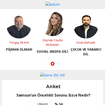
Zeynep Ceyda
Ozan Bahadır
Adnan Arslan
Akduman
ÇOCUK VE YABANCI
SAMSUN VE
SOSYAL MEDYA DİLİ
DİL
SAMSUNSPOR
Anket
Samsun'un Öncelikli Sorunu Sizce Nedir?
Ulaşım
% 34