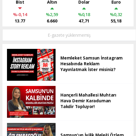
Bist
Altın
Dolar
Euro
%-0,14
%2,59
%0,18
%0,32
13.77
6.660
47,71
55,18
E-gazete yüklenmemiş
Memleket Samsun İnstagram
Hesabında Reklam
Yayınlatmak İster misiniz?
Hançerli Mahallesi Muhtarı
Hava Demir Karaduman
Takdir Topluyor!
Samsun'un İyilik Meleği Özlem