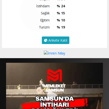
İstihdam
% 24
Sağlık
% 15
Eğitim
% 10
Turizm
% 19
Ankete Katıl