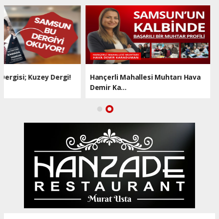
Samsun'un Dergisi; Kuzey Dergi!
Hançerli Mahallesi Muh
İlk Sayı...
Demir Ka...