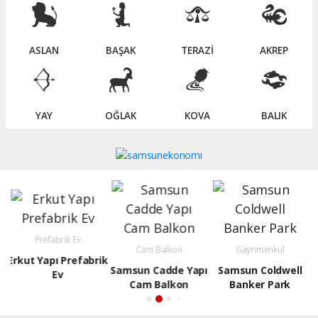
ASLAN
BAŞAK
TERAZİ
AKREP
YAY
OĞLAK
KOVA
BALIK
İnşaat Firmaları
Cam Balkon
Gayrimenkul
ik
SAMSUN FY YAPI
Samsun Cadde Yapı
Samsun Coldwell
İNŞAAT
Cam Balkon
Banker Park
Y