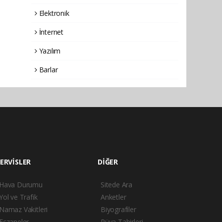
Elektronik
İnternet
Yazılım
Barlar
ERVİSLER
DİĞER
Hava Durumu
Sitede Ara
Yol ve Trafik
Anketler
Namaz Vakitleri
Biyografiler
Eczaneler
Rüya Tabirleri