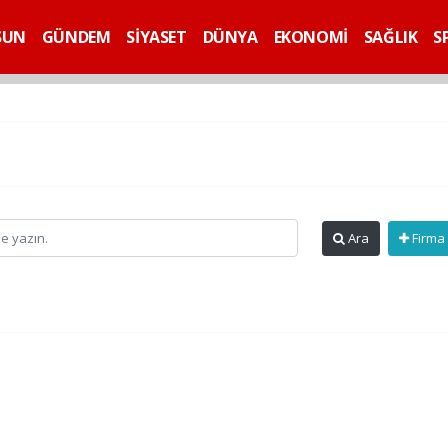
SUN
GÜNDEM
SİYASET
DÜNYA
EKONOMİ
SAĞLIK
S
Ara
Firma 