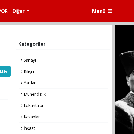
POR
Diğer
Menü
Kategoriler
Sanayi
Ekle
Bilişim
Yurtları
Mühendislik
Lokantalar
Kasaplar
İnşaat