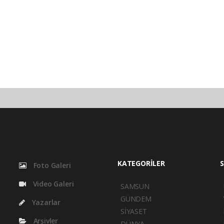
KATEGORİLER
S
Foto Galeri
Video Galeri
SAMSUN
GÜNDEM
Yazarlar
SİYASET
Arşivler
DÜNYA