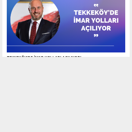
TEKKEKÖY'DE İMAR YOLLARI AÇILIYOR!