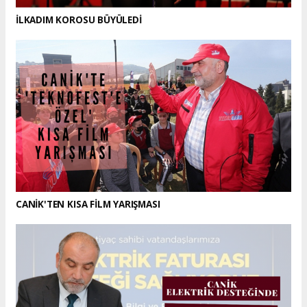
İLKADIM KOROSU BÜYÜLEDİ
CANİK'TEN KISA FİLM YARIŞMASI