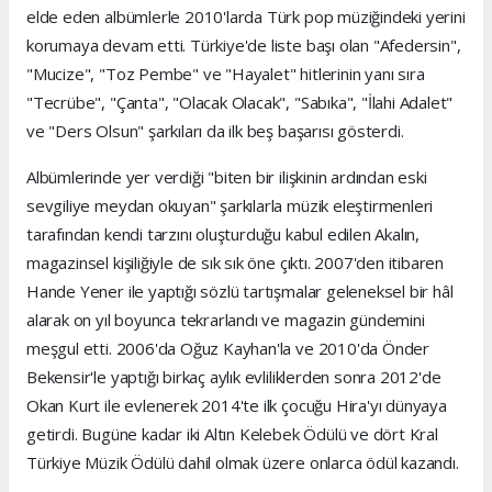
elde eden albümlerle 2010'larda Türk pop müziğindeki yerini
korumaya devam etti. Türkiye'de liste başı olan "Afedersin",
"Mucize", "Toz Pembe" ve "Hayalet" hitlerinin yanı sıra
"Tecrübe", "Çanta", "Olacak Olacak", "Sabıka", "İlahi Adalet"
ve "Ders Olsun" şarkıları da ilk beş başarısı gösterdi.
Albümlerinde yer verdiği "biten bir ilişkinin ardından eski
sevgiliye meydan okuyan" şarkılarla müzik eleştirmenleri
tarafından kendi tarzını oluşturduğu kabul edilen Akalın,
magazinsel kişiliğiyle de sık sık öne çıktı. 2007'den itibaren
Hande Yener ile yaptığı sözlü tartışmalar geleneksel bir hâl
alarak on yıl boyunca tekrarlandı ve magazin gündemini
meşgul etti. 2006'da Oğuz Kayhan'la ve 2010'da Önder
Bekensir'le yaptığı birkaç aylık evliliklerden sonra 2012'de
Okan Kurt ile evlenerek 2014'te ilk çocuğu Hira'yı dünyaya
getirdi. Bugüne kadar iki Altın Kelebek Ödülü ve dört Kral
Türkiye Müzik Ödülü dahil olmak üzere onlarca ödül kazandı.