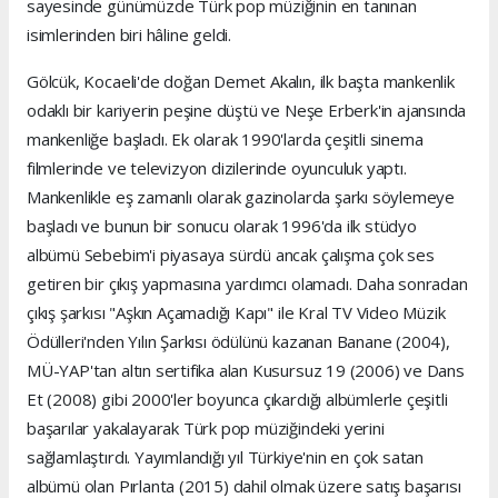
sayesinde günümüzde Türk pop müziğinin en tanınan
isimlerinden biri hâline geldi.
Gölcük, Kocaeli'de doğan Demet Akalın, ilk başta mankenlik
odaklı bir kariyerin peşine düştü ve Neşe Erberk'in ajansında
mankenliğe başladı. Ek olarak 1990'larda çeşitli sinema
filmlerinde ve televizyon dizilerinde oyunculuk yaptı.
Mankenlikle eş zamanlı olarak gazinolarda şarkı söylemeye
başladı ve bunun bir sonucu olarak 1996'da ilk stüdyo
albümü Sebebim'i piyasaya sürdü ancak çalışma çok ses
getiren bir çıkış yapmasına yardımcı olamadı. Daha sonradan
çıkış şarkısı "Aşkın Açamadığı Kapı" ile Kral TV Video Müzik
Ödülleri'nden Yılın Şarkısı ödülünü kazanan Banane (2004),
MÜ-YAP'tan altın sertifika alan Kusursuz 19 (2006) ve Dans
Et (2008) gibi 2000'ler boyunca çıkardığı albümlerle çeşitli
başarılar yakalayarak Türk pop müziğindeki yerini
sağlamlaştırdı. Yayımlandığı yıl Türkiye'nin en çok satan
albümü olan Pırlanta (2015) dahil olmak üzere satış başarısı