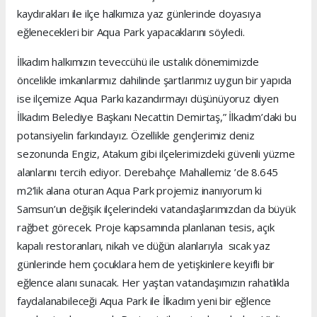
kaydırakları ile ilçe halkımıza yaz günlerinde doyasıya
eğlenecekleri bir Aqua Park yapacaklarını söyledi.
İlkadım halkımızın teveccühü ile ustalık dönemimizde
öncelikle imkanlarımız dahilinde şartlarımız uygun bir yapıda
ise ilçemize Aqua Parkı kazandırmayı düşünüyoruz diyen
İlkadım Belediye Başkanı Necattin Demirtaş,” İlkadım’daki bu
potansiyelin farkındayız. Özellikle gençlerimiz deniz
sezonunda Engiz, Atakum gibi ilçelerimizdeki güvenli yüzme
alanlarını tercih ediyor. Derebahçe Mahallemiz ’de 8.645
m2’lik alana oturan Aqua Park projemiz inanıyorum ki
Samsun’un değişik ilçelerindeki vatandaşlarımızdan da büyük
rağbet görecek. Proje kapsamında planlanan tesis, açık
kapalı restoranları, nikah ve düğün alanlarıyla sıcak yaz
günlerinde hem çocuklara hem de yetişkinlere keyifli bir
eğlence alanı sunacak. Her yaştan vatandaşımızın rahatlıkla
faydalanabileceği Aqua Park ile İlkadım yeni bir eğlence