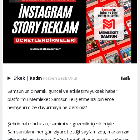
Erkek
|
Kadın
(Haberi Sesli Oku)
Samsun’un dinamik, güncel ve etkileşimi yüksek haber
platformu Memleket Samsun ile işletmenizi binlerce
hemşehrimize duyurmaya ne dersiniz?
Şehrin nabzını tutan, samimi ve güvenilir içerikleriyle
Samsunluların her gün ziyaret ettiği sayfamızda, markanızın
hikayesini anlatıyoruz. Doğru hedef kitleye, en etkili yöntem