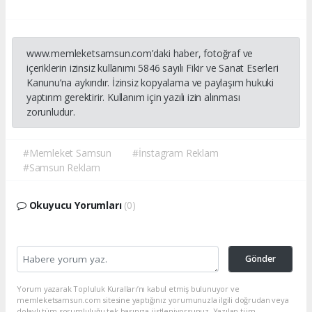
www.memleketsamsun.com’daki haber, fotoğraf ve
içeriklerin izinsiz kullanımı 5846 sayılı Fikir ve Sanat Eserleri
Kanunu’na aykırıdır. İzinsiz kopyalama ve paylaşım hukuki
yaptırım gerektirir. Kullanım için yazılı izin alınması
zorunludur.
#Memleket Samsun
#İnstagram Reklam
#Samsun Reklam
Okuyucu Yorumları
(0)
Gönder
Yorum yazarak Topluluk Kuralları’nı kabul etmiş bulunuyor ve
memleketsamsun.com sitesine yaptığınız yorumunuzla ilgili doğrudan veya
dolaylı tüm sorumluluğu tek başınıza üstleniyorsunuz. Yazılan tüm