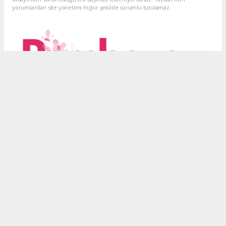
yorumlardan site yönetimi hiçbir şekilde sorumlu tutulamaz.
haber paketi
haber scripti
haber yazılımı
Tüm hakları saklı tutulmaktadır.Copyright 2026©
Haber Yazılımı:
Web Aksiyon ®