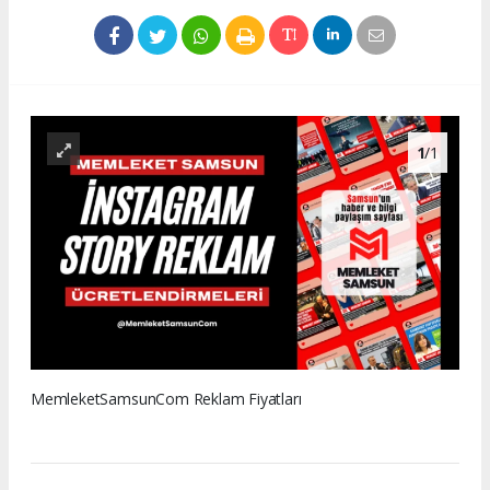
1
/1
MemleketSamsunCom Reklam Fiyatları