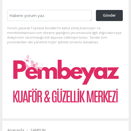
Gönder
Yorum yazarak Topluluk Kuralları’nı kabul etmiş bulunuyor ve
memleketsamsun.com sitesine yaptığınız yorumunuzla ilgili doğrudan veya
dolaylı tüm sorumluluğu tek başınıza üstleniyorsunuz. Yazılan tüm
yorumlardan site yönetimi hiçbir şekilde sorumlu tutulamaz.
Anasayfa
SAMSUN