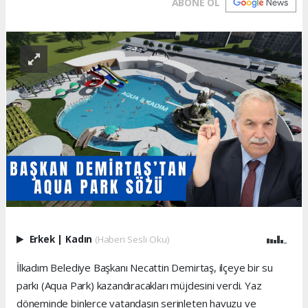
ABONE OL
Erkek
|
Kadın
(Haberi Sesli Oku)
İlkadım Belediye Başkanı Necattin Demirtaş, ilçeye bir su
parkı (Aqua Park) kazandıracakları müjdesini verdi. Yaz
döneminde binlerce vatandaşın serinleten havuzu ve