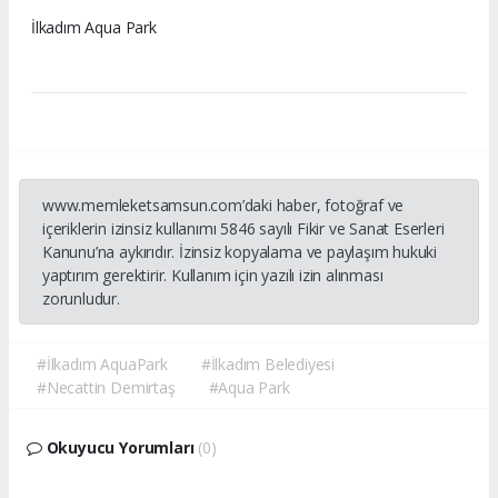
İlkadım Aqua Park
www.memleketsamsun.com’daki haber, fotoğraf ve
içeriklerin izinsiz kullanımı 5846 sayılı Fikir ve Sanat Eserleri
Kanunu’na aykırıdır. İzinsiz kopyalama ve paylaşım hukuki
yaptırım gerektirir. Kullanım için yazılı izin alınması
zorunludur.
#İlkadım AquaPark
#İlkadım Belediyesi
#Necattin Demirtaş
#Aqua Park
Okuyucu Yorumları
(0)