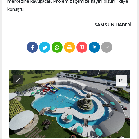
merkezine kavuşacak. Projemiz ilçemize hayırlı olsun! ” diye
konuştu.
SAMSUN HABERİ
1
/1