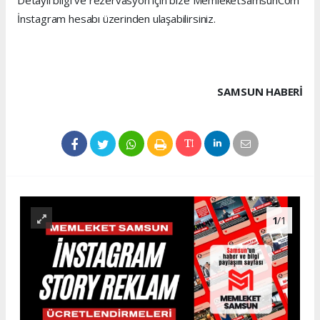
Detaylı bilgi ve rezervasyon için bize MemleketSamsunCom
İnstagram hesabı üzerinden ulaşabilirsiniz.
SAMSUN HABERİ
1
/1