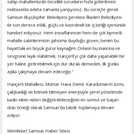
sahip mahallemizde öncelikli sorunların hızla giderilmesi
noktasında adeta zamanla yarışıyoruz. Bu süreçte gerek
Samsun Büyükşehir Belediyesi gerekse İlkadım Belediyesi
ile son derece etkili, güçlü ve koordineli bir iş birliği içerisinde
hareket ediyoruz. Hem esnaflarımızın hem de çok kıymetli
mahalle sakinlerimizin şahsıma duyduğu güven, benim bu
hayattaki en büyük gurur kaynağım. Onların bu inancına ve
sevgisine layık olabilmek, Hançerli'yi çok daha yaşanabilir bir
yer haline getirebilmek için dur durak demeden, ilk günkü
aşkla çalışmaya devam edeceğiz."
Hançerli Mahallesi, Muhtar Hava Demir Karaduman'ın azmi,
çalışkanlığı ve bitmek bilmeyen enerjisiyle yerel yönetimde
kadın elinin neleri değiştirebileceğinin en somut ve başarı
dolu örneği olarak Samsun'da takdir toplamaya devam
ediyor.
Memleket Samsun Haber Sitesi