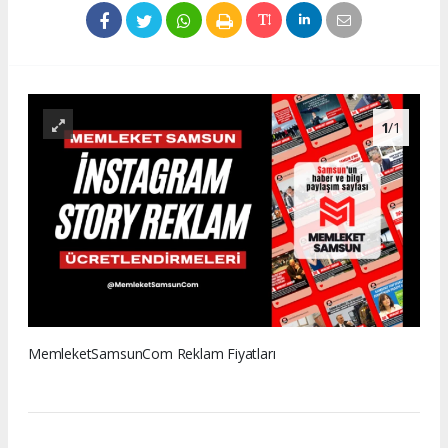
1
/1
MemleketSamsunCom Reklam Fiyatları