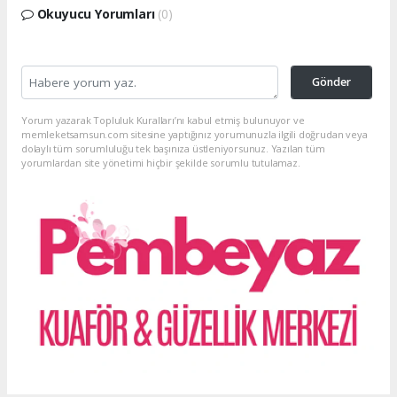
Okuyucu Yorumları
(0)
Gönder
Yorum yazarak Topluluk Kuralları’nı kabul etmiş bulunuyor ve
memleketsamsun.com sitesine yaptığınız yorumunuzla ilgili doğrudan veya
dolaylı tüm sorumluluğu tek başınıza üstleniyorsunuz. Yazılan tüm
yorumlardan site yönetimi hiçbir şekilde sorumlu tutulamaz.