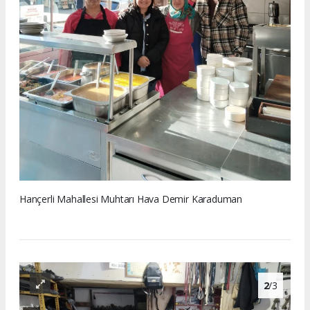
Hançerli Mahallesi Muhtarı Hava Demir Karaduman
2
/3