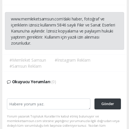
www.memleketsamsun.com’daki haber, fotoğraf ve
içeriklerin izinsiz kullanımı 5846 sayılı Fikir ve Sanat Eserleri
Kanunu’na aykırıdır. İzinsiz kopyalama ve paylaşım hukuki
yaptırım gerektirir. Kullanım için yazılı izin alınması
zorunludur.
#Memleket Samsun
#İnstagram Reklam
#Samsun Reklam
Okuyucu Yorumları
(0)
Gönder
Yorum yazarak Topluluk Kuralları’nı kabul etmiş bulunuyor ve
memleketsamsun.com sitesine yaptığınız yorumunuzla ilgili doğrudan veya
dolaylı tüm sorumluluğu tek başınıza üstleniyorsunuz. Yazılan tüm