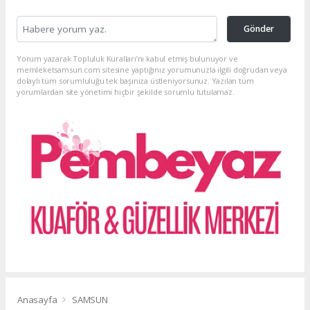
Gönder
Yorum yazarak Topluluk Kuralları’nı kabul etmiş bulunuyor ve
memleketsamsun.com sitesine yaptığınız yorumunuzla ilgili doğrudan veya
dolaylı tüm sorumluluğu tek başınıza üstleniyorsunuz. Yazılan tüm
yorumlardan site yönetimi hiçbir şekilde sorumlu tutulamaz.
Anasayfa
SAMSUN