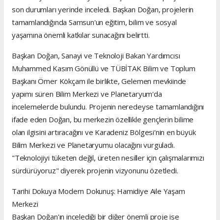
son durumları yerinde inceledi. Başkan Doğan, projelerin
tamamlandığında Samsun'un eğitim, bilim ve sosyal
yaşamına önemli katkılar sunacağını belirtti.
Başkan Doğan, Sanayi ve Teknoloji Bakan Yardımcısı
Muhammed Kasım Gönüllü ve TÜBİTAK Bilim ve Toplum
Başkanı Ömer Kökçam ile birlikte, Gelemen mevkiinde
yapımı süren Bilim Merkezi ve Planetaryum'da
incelemelerde bulundu. Projenin neredeyse tamamlandığını
ifade eden Doğan, bu merkezin özellikle gençlerin bilime
olan ilgisini artıracağını ve Karadeniz Bölgesi'nin en büyük
Bilim Merkezi ve Planetaryumu olacağını vurguladı.
"Teknolojiyi tüketen değil, üreten nesiller için çalışmalarımızı
sürdürüyoruz" diyerek projenin vizyonunu özetledi.
Tarihi Dokuya Modern Dokunuş: Hamidiye Aile Yaşam
Merkezi
Başkan Doğan'ın incelediği bir diğer önemli proje ise