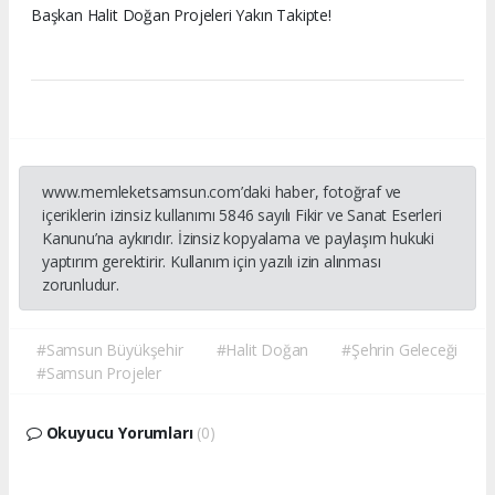
Başkan Halit Doğan Projeleri Yakın Takipte!
www.memleketsamsun.com’daki haber, fotoğraf ve
içeriklerin izinsiz kullanımı 5846 sayılı Fikir ve Sanat Eserleri
Kanunu’na aykırıdır. İzinsiz kopyalama ve paylaşım hukuki
yaptırım gerektirir. Kullanım için yazılı izin alınması
zorunludur.
#Samsun Büyükşehir
#Halit Doğan
#Şehrin Geleceği
#Samsun Projeler
Okuyucu Yorumları
(0)