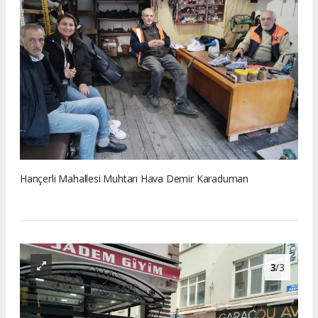
Hançerli Mahallesi Muhtarı Hava Demir Karaduman
3
/3