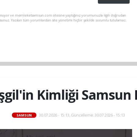
lunuyor ve memleketsamsun.com sitesine yaptığınız yorumunuzla ilgili doğrudan
rsunuz. Yazılan tüm yorumlardan site yönetimi hiçbir şekilde sorumlu tutulamaz.
aşgil'in Kimliği Samsun
30.07.2026 - 15:13, Güncelleme: 30.07.2026 - 15:13
SAMSUN