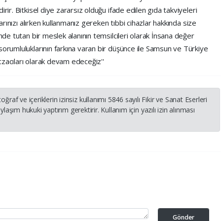
rir. Bitkisel diye zararsız olduğu ifade edilen gıda takviyeleri
larınızı alırken kullanmanız gereken tıbbi cihazlar hakkında size
inde tutan bir meslek alanının temsilcileri olarak İnsana değer
sorumluluklarının farkına varan bir düşünce ile Samsun ve Türkiye
zacıları olarak devam edeceğiz''
 ve içeriklerin izinsiz kullanımı 5846 sayılı Fikir ve Sanat Eserleri
laşım hukuki yaptırım gerektirir. Kullanım için yazılı izin alınması
Gönder