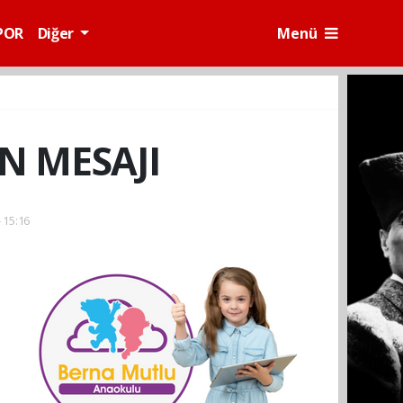
POR
Diğer
Menü
N MESAJI
 15:16