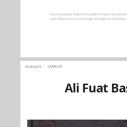
Yorum yazarak Topluluk Kuralları’nı kabul etmiş bu
veya dolaylı tüm sorumluluğu tek başınıza üstleniyo
Anasayfa
SAMSUN
Ali Fuat B