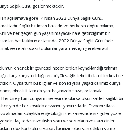
Dünya Sağlık Günü gözlenmektedir.
ılan açıklamaya göre, 7 Nisan 2022 Dünya Sağlık Günü,
maktadır. Sağlık bir insan hakkıdır ve herkesin doğru bakıma,
rli ve her geçen gün yaşanılmayacak hale getirdiğimiz bir
ibi artan hastalıkların ortasında, 2022 Dünya Sağlık Günü’nde
tutmak ve refah odaklı toplumlar yaratmak için gereken acil
ölümün önlenebilir çevresel nedenlerden kaynaklandığı tahmin
ğın karşı karşıya olduğu en büyük sağlık tehdidi olan iklim krizi de
 krizidir. Oysa tüm bu bilgiler ve son iki yılda yaşadıklarımız dünya
amamış olmalı ki tam da yanı başımızda savaş ortamıyla
er birey tüm dünyanın neresinde olursa olsun kaliteli sağlıklı bir
a her yerde her koşulda eczacınız yanınızdadır. Eczacınız ilaca
vu almadan kolaylıkla erişebildiğiniz eczanesinde siz güler yüzle
yeridir. İlaç tedavinize ilişkin soru ve sorunlarınızda sizi dinler,
laçların doz kontrolünü yapar. İlacınızın olası yan etkileri ve ne