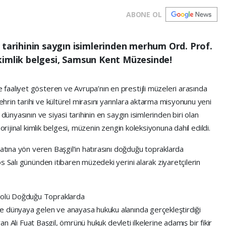
ABONE OL
 tarihinin saygın isimlerinden merhum Ord. Prof.
al kimlik belgesi, Samsun Kent Müzesinde!
aaliyet gösteren ve Avrupa’nın en prestijli müzeleri arasında
rin tarihi ve kültürel mirasını yarınlara aktarma misyonunu yeni
dünyasının ve siyasi tarihinin en saygın isimlerinden biri olan
orijinal kimlik belgesi, müzenin zengin koleksiyonuna dahil edildi.
yatına yön veren Başgil’in hatırasını doğduğu topraklarda
s Salı gününden itibaren müzedeki yerini alarak ziyaretçilerin
olü Doğduğu Topraklarda
e dünyaya gelen ve anayasa hukuku alanında gerçekleştirdiği
ran Ali Fuat Başgil, ömrünü hukuk devleti ilkelerine adamış bir fikir