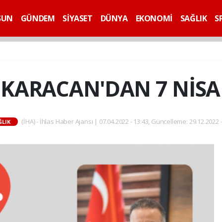
SUN
GÜNDEM
SİYASET
DÜNYA
EKONOMİ
SAĞLIK
S
KARACAN'DAN 7 NİSA
(İHA) - İhlas Haber Ajansı | 07.04.2022 - 13:43, Güncelleme: 29.12.2022 -
ĞLIK