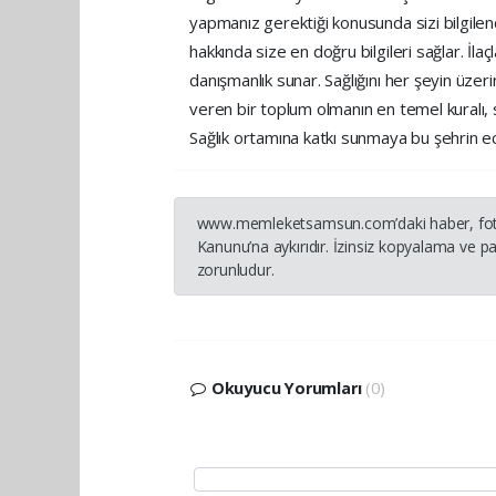
yapmanız gerektiği konusunda sizi bilgilendi
hakkında size en doğru bilgileri sağlar. İlaç
danışmanlık sunar. Sağlığını her şeyin üzer
veren bir toplum olmanın en temel kuralı, 
Sağlık ortamına katkı sunmaya bu şehrin ec
www.memleketsamsun.com’daki haber, fotoğraf
Kanunu’na aykırıdır. İzinsiz kopyalama ve pay
zorunludur.
Okuyucu Yorumları
(0)