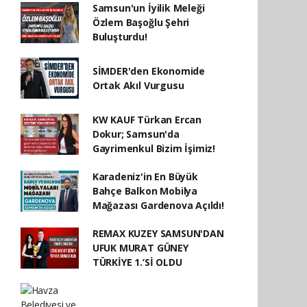
Samsun'un İyilik Meleği
Özlem Başoğlu Şehri
Buluşturdu!
SİMDER'den Ekonomide
Ortak Akıl Vurgusu
KW KAUF Türkan Ercan
Dokur; Samsun'da
Gayrimenkul Bizim İşimiz!
Karadeniz'in En Büyük
Bahçe Balkon Mobilya
Mağazası Gardenova Açıldı!
REMAX KUZEY SAMSUN'DAN
UFUK MURAT GÜNEY
TÜRKİYE 1.’Sİ OLDU