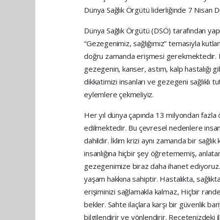
Dünya Sağlık Örgütü liderliğinde 7 Nisan 
Dünya Sağlık Örgütü (DSÖ) tarafından yap
“Gezegenimiz, sağlığımız” temasıyla kutlan
doğru zamanda erişmesi gerekmektedir. Ki
gezegenin, kanser, astım, kalp hastalığı g
dikkatimizi insanları ve gezegeni sağlıklı 
eylemlere çekmeliyiz.
Her yıl dünya çapında 13 milyondan fazla 
edilmektedir. Bu çevresel nedenlere insanlı
dahildir. İklim krizi aynı zamanda bir sağlık
insanlığına hiçbir şey öğretememiş, anlat
gezegenimize biraz daha ihanet ediyoruz. H
yaşam hakkına sahiptir. Hastalıkta, sağlıkt
erişiminizi sağlamakla kalmaz, Hiçbir rande
bekler. Sahte ilaçlara karşı bir güvenlik bari
bilgilendirir ve yönlendirir. Reçetenizdeki i