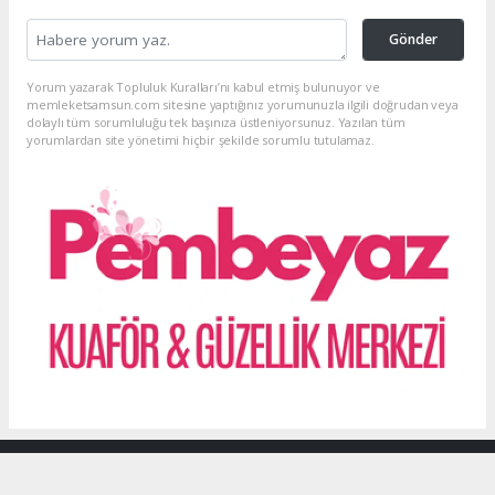
Gönder
Yorum yazarak Topluluk Kuralları’nı kabul etmiş bulunuyor ve
memleketsamsun.com sitesine yaptığınız yorumunuzla ilgili doğrudan veya
dolaylı tüm sorumluluğu tek başınıza üstleniyorsunuz. Yazılan tüm
yorumlardan site yönetimi hiçbir şekilde sorumlu tutulamaz.