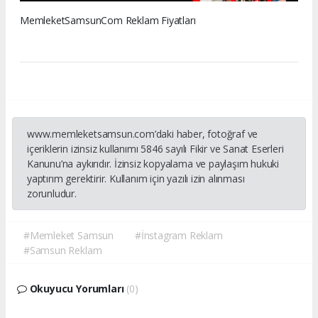
MemleketSamsunCom Reklam Fiyatları
www.memleketsamsun.com’daki haber, fotoğraf ve
içeriklerin izinsiz kullanımı 5846 sayılı Fikir ve Sanat Eserleri
Kanunu’na aykırıdır. İzinsiz kopyalama ve paylaşım hukuki
yaptırım gerektirir. Kullanım için yazılı izin alınması
zorunludur.
#Memleket Samsun
#İnstagram Reklam
#Samsun Reklam
Okuyucu Yorumları
(0)