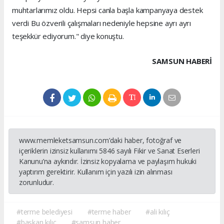
muhtarlarımız oldu. Hepsi canla başla kampanyaya destek
verdi Bu özverili çalışmaları nedeniyle hepsine ayrı ayrı
teşekkür ediyorum." diye konuştu.
SAMSUN HABERİ
www.memleketsamsun.com’daki haber, fotoğraf ve
içeriklerin izinsiz kullanımı 5846 sayılı Fikir ve Sanat Eserleri
Kanunu’na aykırıdır. İzinsiz kopyalama ve paylaşım hukuki
yaptırım gerektirir. Kullanım için yazılı izin alınması
zorunludur.
#terme belediyesi
#terme haber
#ali kılıç
#başkan kılıç
#samsun haber