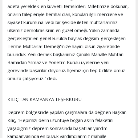
adeta yereldeki en kuvvetli temsilcileri. Milletimize dokunan,
onların talepleriyle hemhal olan, konuları ilgili mercilere ve
siyaset kurumuna ivedi bir şekilde ileten muhtarlarımız
ülkemiz demokrasisinin en güzel örneği. Yakın zamanda
gerçekleştirilen genel kurulda bayrak değişimi gerçekleşen
Terme Muhtarlar Derneği'mize hayırlı olsun ziyaretinde
bulunduk. Yeni dernek başkanımız Çanaklı Mahalle Muhtarı
Ramadan Yılmaz ve Yönetim Kurulu üyelerine yeni
görevinde başarılar diliyoruz. İlçemiz için hep birlikte omuz
omuza çalışıyoruz." dedi.
KILIÇ'TAN KAMPANYA TEŞEKKÜRÜ
Deprem bölgesinde yapılan çalışmalara da değinen Başkan
Kılıç, "Hepimizi derin üzüntüye boğan asrın felaketini
yaşadığımız deprem sonrasında başlatılan yardım
kampanyasında en büyük yardımcılarımız mahalle