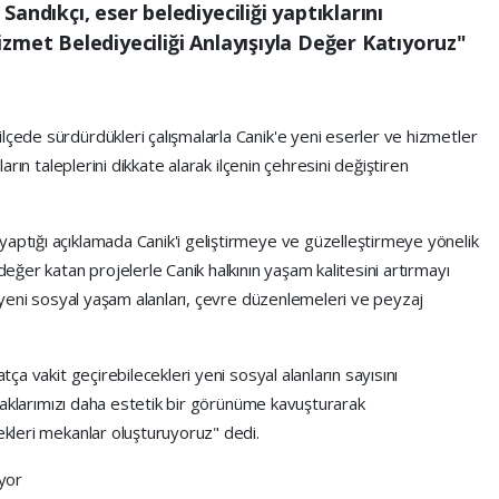
andıkçı, eser belediyeciliği yaptıklarını
zmet Belediyeciliği Anlayışıyla Değer Katıyoruz"
ilçede sürdürdükleri çalışmalarla Canik'e yeni eserler ve hizmetler
ların taleplerini dikkate alarak ilçenin çehresini değiştiren
 yaptığı açıklamada Canik'i geliştirmeye ve güzelleştirmeye yönelik
 değer katan projelerle Canik halkının yaşam kalitesini artırmayı
le yeni sosyal yaşam alanları, çevre düzenlemeleri ve peyzaj
atça vakit geçirebilecekleri yeni sosyal alanların sayısını
 sokaklarımızı daha estetik bir görünüme kavuşturarak
cekleri mekanlar oluşturuyoruz" dedi.
iyor