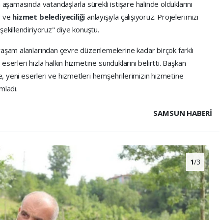
 aşamasında vatandaşlarla sürekli istişare halinde olduklarını
r ve
hizmet belediyeciliği
anlayışıyla çalışıyoruz. Projelerimizi
şekillendiriyoruz" diye konuştu.
yaşam alanlarından çevre düzenlemelerine kadar birçok farklı
n eserleri hızla halkın hizmetine sunduklarını belirtti. Başkan
ye, yeni eserleri ve hizmetleri hemşehrilerimizin hizmetine
ladı.
SAMSUN HABERİ
1
/3