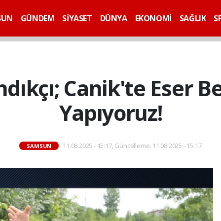
SUN
GÜNDEM
SİYASET
DÜNYA
EKONOMİ
SAĞLIK
S
ıkçı; Canik'te Eser Be
Yapıyoruz!
11.08.2025 - 15:17, Güncelleme: 11.08.2025 - 15:17
SAMSUN