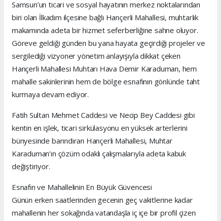
Samsun’un ticari ve sosyal hayatının merkez noktalarından
biri olan İlkadım ilçesine bağlı Hançerli Mahallesi, muhtarlık
makamında adeta bir hizmet seferberliğine sahne oluyor.
Göreve geldiği günden bu yana hayata geçirdiği projeler ve
sergilediği vizyoner yönetim anlayışıyla dikkat çeken
Hançerli Mahallesi Muhtarı Hava Demir Karaduman, hem
mahalle sakinlerinin hem de bölge esnafının gönlünde taht
kurmaya devam ediyor.
Fatih Sultan Mehmet Caddesi ve Necip Bey Caddesi gibi
kentin en işlek, ticari sirkülasyonu en yüksek arterlerini
bünyesinde barındıran Hançerli Mahallesi, Muhtar
Karaduman’ın çözüm odaklı çalışmalarıyla adeta kabuk
değiştiriyor.
Esnafın ve Mahallelinin En Büyük Güvencesi
Günün erken saatlerinden gecenin geç vakitlerine kadar
mahallenin her sokağında vatandaşla iç içe bir profil çizen