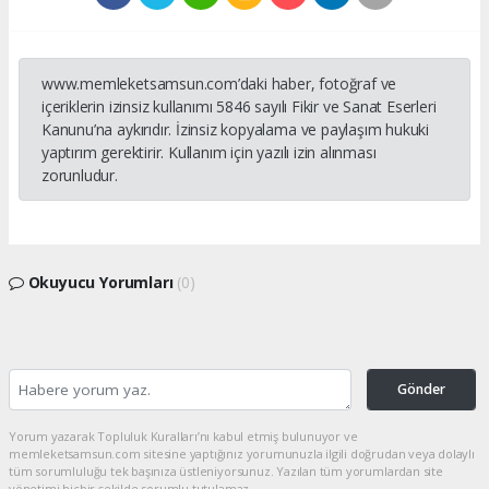
www.memleketsamsun.com’daki haber, fotoğraf ve
içeriklerin izinsiz kullanımı 5846 sayılı Fikir ve Sanat Eserleri
Kanunu’na aykırıdır. İzinsiz kopyalama ve paylaşım hukuki
yaptırım gerektirir. Kullanım için yazılı izin alınması
zorunludur.
Okuyucu Yorumları
(0)
Gönder
Yorum yazarak Topluluk Kuralları’nı kabul etmiş bulunuyor ve
memleketsamsun.com sitesine yaptığınız yorumunuzla ilgili doğrudan veya dolaylı
tüm sorumluluğu tek başınıza üstleniyorsunuz. Yazılan tüm yorumlardan site
yönetimi hiçbir şekilde sorumlu tutulamaz.