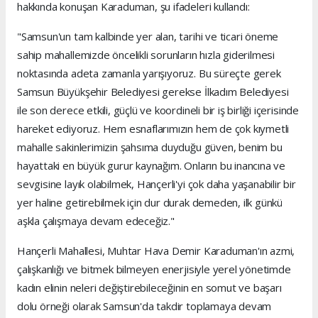
hakkında konuşan Karaduman, şu ifadeleri kullandı:
"Samsun'un tam kalbinde yer alan, tarihi ve ticari öneme
sahip mahallemizde öncelikli sorunların hızla giderilmesi
noktasında adeta zamanla yarışıyoruz. Bu süreçte gerek
Samsun Büyükşehir Belediyesi gerekse İlkadım Belediyesi
ile son derece etkili, güçlü ve koordineli bir iş birliği içerisinde
hareket ediyoruz. Hem esnaflarımızın hem de çok kıymetli
mahalle sakinlerimizin şahsıma duyduğu güven, benim bu
hayattaki en büyük gurur kaynağım. Onların bu inancına ve
sevgisine layık olabilmek, Hançerli'yi çok daha yaşanabilir bir
yer haline getirebilmek için dur durak demeden, ilk günkü
aşkla çalışmaya devam edeceğiz."
Hançerli Mahallesi, Muhtar Hava Demir Karaduman'ın azmi,
çalışkanlığı ve bitmek bilmeyen enerjisiyle yerel yönetimde
kadın elinin neleri değiştirebileceğinin en somut ve başarı
dolu örneği olarak Samsun'da takdir toplamaya devam