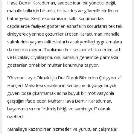
Hava Demir Karaduman, sadece idari bir yönetici değil,
mahalle halkı için bir abla, bir kardeş ve güvenilir bir liman
haline geldi. Kent ekonomisinin kalbi konumundaki
caddelerde faaliyet gösteren esnafların sorunlarını tek tek
dinleyerek yerinde çözümler üreten Karaduman, mahalle
sakinlerinin yaşam kalitesini artıracak yenilikçi uygulamalara
da öncülük ediyor. Toplumun her kesimine hitap eden, adil
ve kucaklayıcı yaklaşımı, onu Samsun genelinde parmakla
gösterilen örnek bir muhtar konumuna taşıyor.
"Güvene Layık Olmak İçin Dur Durak Bilmeden Çalışıyoruz"
Hançerli Mahallesi sakinlerinin kendisine duyduğu büyük
güveni boşa çıkarmamak adına büyük bir motivasyonla
çalıştığını ifade eden Muhtar Hava Demir Karaduman,
başarısının sırrını "etkin iş birliği ve samimiyet" olarak
özetledi.
Mahalleye kazandırılan hizmetler ve yürütülen çalışmalar