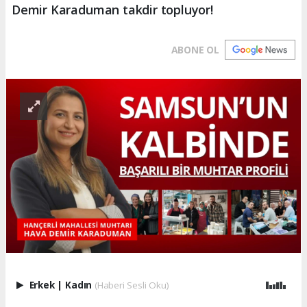
Demir Karaduman takdir topluyor!
ABONE OL
Erkek
|
Kadın
(Haberi Sesli Oku)