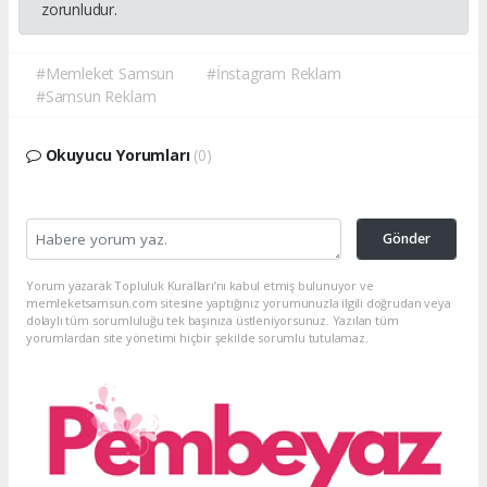
zorunludur.
#Memleket Samsun
#İnstagram Reklam
#Samsun Reklam
Okuyucu Yorumları
(0)
Gönder
Yorum yazarak Topluluk Kuralları’nı kabul etmiş bulunuyor ve
memleketsamsun.com sitesine yaptığınız yorumunuzla ilgili doğrudan veya
dolaylı tüm sorumluluğu tek başınıza üstleniyorsunuz. Yazılan tüm
yorumlardan site yönetimi hiçbir şekilde sorumlu tutulamaz.