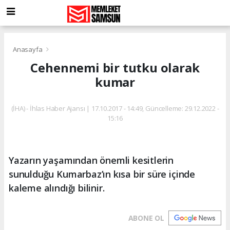
Anasayfa
Cehennemi bir tutku olarak
kumar
(İHA) - İhlas Haber Ajansı | 17.10.2017 - 14:49, Güncelleme: 29.12.2022 -
15:16
Yazarın yaşamından önemli kesitlerin
sunulduğu Kumarbaz’ın kısa bir süre içinde
kaleme alındığı bilinir.
ABONE OL