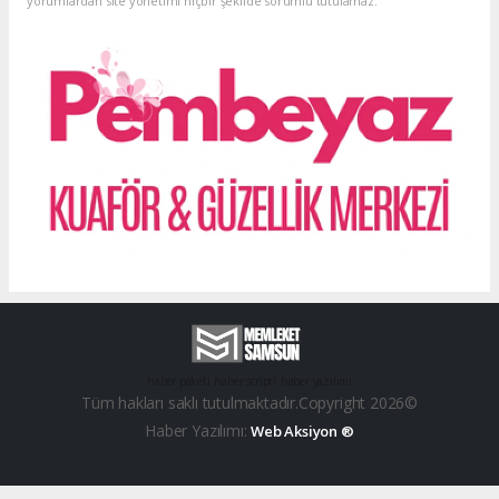
yorumlardan site yönetimi hiçbir şekilde sorumlu tutulamaz.
haber paketi
haber scripti
haber yazılımı
Tüm hakları saklı tutulmaktadır.Copyright 2026©
Haber Yazılımı:
Web Aksiyon ®