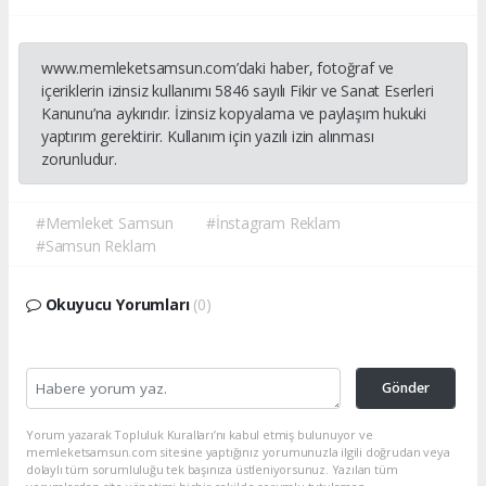
www.memleketsamsun.com’daki haber, fotoğraf ve
içeriklerin izinsiz kullanımı 5846 sayılı Fikir ve Sanat Eserleri
Kanunu’na aykırıdır. İzinsiz kopyalama ve paylaşım hukuki
yaptırım gerektirir. Kullanım için yazılı izin alınması
zorunludur.
#Memleket Samsun
#İnstagram Reklam
#Samsun Reklam
Okuyucu Yorumları
(0)
Gönder
Yorum yazarak Topluluk Kuralları’nı kabul etmiş bulunuyor ve
memleketsamsun.com sitesine yaptığınız yorumunuzla ilgili doğrudan veya
dolaylı tüm sorumluluğu tek başınıza üstleniyorsunuz. Yazılan tüm