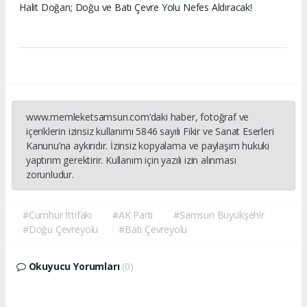
Halit Doğan; Doğu ve Batı Çevre Yolu Nefes Aldıracak!
www.memleketsamsun.com’daki haber, fotoğraf ve
içeriklerin izinsiz kullanımı 5846 sayılı Fikir ve Sanat Eserleri
Kanunu’na aykırıdır. İzinsiz kopyalama ve paylaşım hukuki
yaptırım gerektirir. Kullanım için yazılı izin alınması
zorunludur.
#Cumhur İttifakı
#AK Parti
#Samsun Büyükşehir
#Doğu Çevreyolu
#Batı Çevreyolu
Okuyucu Yorumları
(0)