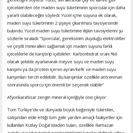
içeceklerden öte maden suyu tüketiminin sporcular için daha
yararlı olabileceğini söyledi. Yücel içme suyuna ek olarak,
maden suyu tüketiminin 2 şişeye çıkarılması tavsiyesinde
bulundu. Yücel maden suyu tüketimine ilişkin tavsiyelerini şu
sözlerle sıraladı: “Sporcular, gereksinim duyduğu elektrolitler
ve çeşitli mineralleri sağlamak için maden suyunu farklı
içeceklerle de karıştırıp içebilirler. Karbonhidrat oranı %6
olacak şekilde ayarlanarak meyve suyu ve maden suyu
karışımı ya da protein içeren ayran/kefir ve maden suyu
karışımları tercih edilebilir. Bu karışımlar özellikle antrenman
sonrasında sporcu için önemli bir seçenek olabilir”
Afyonkarahisar zengin mineral içeriğiyle öne çıkıyor
Tüm Türkiye’de ve dünyada büyük beğeniyle tüketilen,
satışından elde ettiği tüm gelir yardım amaçlı faaliyetler için
kullanılan Kızılay Doğal Maden Suları, özellikle Ramazan
ayında vücudun temel gereksinimlerini karşılayabilmek adına