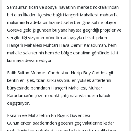
Samsun’un ticari ve sosyal hayatının merkez noktalarından
biri olan İlkadım ilçesine bağlı Hançerli Mahallesi, muhtarlık
makamında adeta bir hizmet seferberliğine sahne oluyor.
Göreve geldiği günden bu yana hayata geçirdiği projeler ve
sergilediği vizyoner yönetim anlayışıyla dikkat çeken
Hançerli Mahallesi Muhtarı Hava Demir Karaduman, hem
mahalle sakinlerinin hem de bölge esnafının gönlünde taht
kurmaya devam ediyor.
Fatih Sultan Mehmet Caddesi ve Necip Bey Caddesi gibi
kentin en işlek, ticari sirkülasyonu en yüksek arterlerini
bünyesinde barındıran Hançerli Mahallesi, Muhtar
Karaduman’ın çözüm odaklı çalışmalarıyla adeta kabuk
değiştiriyor.
Esnafın ve Mahallelinin En Büyük Güvencesi
Günün erken saatlerinden gecenin geç vakitlerine kadar
mahallenin her sokağında vatandaşla iç içe bir profil çizen