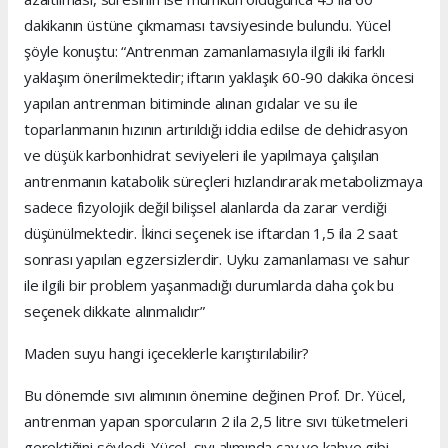
dakikanın üstüne çıkmaması tavsiyesinde bulundu. Yücel
şöyle konuştu: “Antrenman zamanlamasıyla ilgili iki farklı
yaklaşım önerilmektedir; iftarın yaklaşık 60-90 dakika öncesi
yapılan antrenman bitiminde alınan gıdalar ve su ile
toparlanmanın hızının artırıldığı iddia edilse de dehidrasyon
ve düşük karbonhidrat seviyeleri ile yapılmaya çalışılan
antrenmanın katabolik süreçleri hızlandırarak metabolizmaya
sadece fizyolojik değil bilişsel alanlarda da zarar verdiği
düşünülmektedir. İkinci seçenek ise iftardan 1,5 ila 2 saat
sonrası yapılan egzersizlerdir. Uyku zamanlaması ve sahur
ile ilgili bir problem yaşanmadığı durumlarda daha çok bu
seçenek dikkate alınmalıdır”
Maden suyu hangi içeceklerle karıştırılabilir?
Bu dönemde sıvı alımının önemine değinen Prof. Dr. Yücel,
antrenman yapan sporcuların 2 ila 2,5 litre sıvı tüketmeleri
gerektiğini söyledi. Yücel, sıvı alımında çay ve kahve gibi