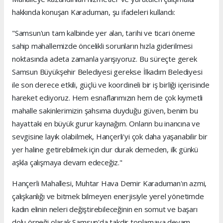
hakkında konuşan Karaduman, şu ifadeleri kullandı:
"Samsun'un tam kalbinde yer alan, tarihi ve ticari öneme
sahip mahallemizde öncelikli sorunların hızla giderilmesi
noktasında adeta zamanla yarışıyoruz. Bu süreçte gerek
Samsun Büyükşehir Belediyesi gerekse İlkadım Belediyesi
ile son derece etkili, güçlü ve koordineli bir iş birliği içerisinde
hareket ediyoruz. Hem esnaflarımızın hem de çok kıymetli
mahalle sakinlerimizin şahsıma duyduğu güven, benim bu
hayattaki en büyük gurur kaynağım. Onların bu inancına ve
sevgisine layık olabilmek, Hançerli'yi çok daha yaşanabilir bir
yer haline getirebilmek için dur durak demeden, ilk günkü
aşkla çalışmaya devam edeceğiz."
Hançerli Mahallesi, Muhtar Hava Demir Karaduman'ın azmi,
çalışkanlığı ve bitmek bilmeyen enerjisiyle yerel yönetimde
kadın elinin neleri değiştirebileceğinin en somut ve başarı
dolu örneği olarak Samsun'da takdir toplamaya devam