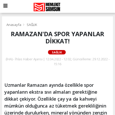
Anasayfa
SAĞLIK
RAMAZAN'DA SPOR YAPANLAR
DİKKAT!
SAĞLIK
(İHA) - İhlas Haber Ajansı | 12.04.2022 - 12:02, Güncelleme: 29.12.2022 -
15:16
Uzmanlar Ramazan ayında özellikle spor
yapanların ekstra sıvı almaları gerektiğine
dikkat çekiyor. Özellikle çay ya da kahveyi
mümkün olduğunca az tüketmek gerekliliğinin
üzerinde durulurken, mineral yönünden zengin