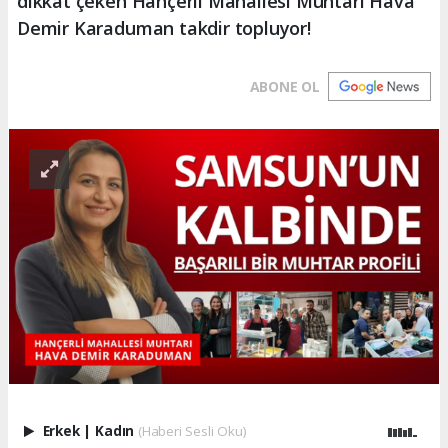
dikkat çeken Hançerli Mahallesi Muhtarı Hava
Demir Karaduman takdir topluyor!
ABONE OL
Erkek
|
Kadın
(Haberi Sesli Oku)