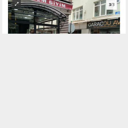
3
/3
Hançerli Mahallesi Muhtarı Hava Demir Karaduman