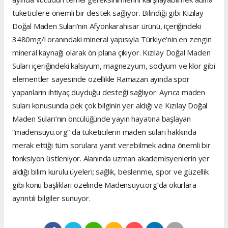
tüketicilere önemli bir destek sağlıyor. Bilindiği gibi Kızılay
Doğal Maden Suları’nın Afyonkarahisar ürünü, içeriğindeki
3480mg/l oranındaki mineral yapısıyla Türkiye’nin en zengin
mineral kaynağı olarak ön plana çıkıyor. Kızılay Doğal Maden
Suları içeriğindeki kalsiyum, magnezyum, sodyum ve klor gibi
elementler sayesinde özellikle Ramazan ayında spor
yapanların ihtiyaç duyduğu desteği sağlıyor. Ayrıca maden
suları konusunda pek çok bilginin yer aldığı ve Kızılay Doğal
Maden Suları’nın öncülüğünde yayın hayatına başlayan
“madensuyu.org” da tüketicilerin maden suları hakkında
merak ettiği tüm sorulara yanıt verebilmek adına önemli bir
fonksiyon üstleniyor. Alanında uzman akademisyenlerin yer
aldığı bilim kurulu üyeleri; sağlık, beslenme, spor ve güzellik
gibi konu başlıkları özelinde Madensuyu.org’da okurlara
ayrıntılı bilgiler sunuyor.