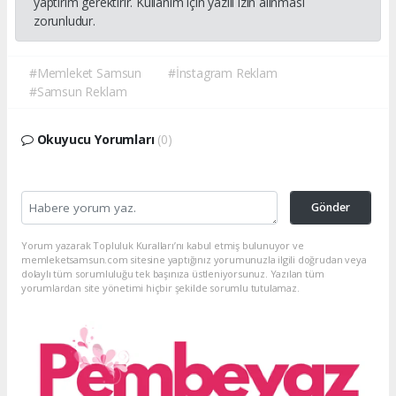
yaptırım gerektirir. Kullanım için yazılı izin alınması
zorunludur.
#Memleket Samsun
#İnstagram Reklam
#Samsun Reklam
Okuyucu Yorumları
(0)
Gönder
Yorum yazarak Topluluk Kuralları’nı kabul etmiş bulunuyor ve
memleketsamsun.com sitesine yaptığınız yorumunuzla ilgili doğrudan veya
dolaylı tüm sorumluluğu tek başınıza üstleniyorsunuz. Yazılan tüm
yorumlardan site yönetimi hiçbir şekilde sorumlu tutulamaz.