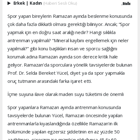
Erkek
|
Kadın
(Haberi Sesli Oku)
Spor yapan bireylerin Ramazan ayında beslenme konusunda
çok daha fazla dikkatli olması gerektiği biliniyor. Ancak; “Spor
yapmak için en doğru saat aralığı nedir? Hangi sıklıkla
antrenman yapılmalı? “Mineral kaybını engellemek için neler
yapılmalı?” gibi konu başlıkları insan ve sporcu sağlığını
korumak adına Ramazan ayında son derece kritik hale
geliyor. Ramazan’da sporculara yönelik tavsiyelerde bulunan
Prof. Dr. Selda Bereket Yücel, diyet ya da spor yapmakla
oruç tutmanın arasındaki farka işaret etti.
İçme suyuna ilave olarak maden suyu tüketimi de önemli
Spor yapanlara Ramazan ayında antrenman konusunda
tavsiyelerde bulunan Yücel, Ramazan öncesinde yapılan
antrenmanlarla kıyaslandığında özellikle Ramazan’ın ilk
bölümünde yapılan egzersiz şiddetinin en az yüzde 50
azaltılması, süresinin ise mümkün olduğunca 45 ila 60