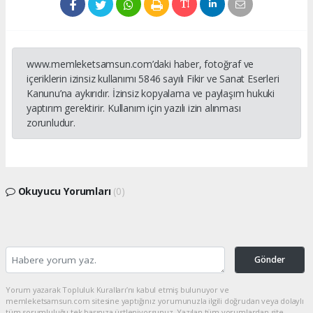
www.memleketsamsun.com’daki haber, fotoğraf ve
içeriklerin izinsiz kullanımı 5846 sayılı Fikir ve Sanat Eserleri
Kanunu’na aykırıdır. İzinsiz kopyalama ve paylaşım hukuki
yaptırım gerektirir. Kullanım için yazılı izin alınması
zorunludur.
Okuyucu Yorumları
(0)
Gönder
Yorum yazarak Topluluk Kuralları’nı kabul etmiş bulunuyor ve
memleketsamsun.com sitesine yaptığınız yorumunuzla ilgili doğrudan veya dolaylı
tüm sorumluluğu tek başınıza üstleniyorsunuz. Yazılan tüm yorumlardan site