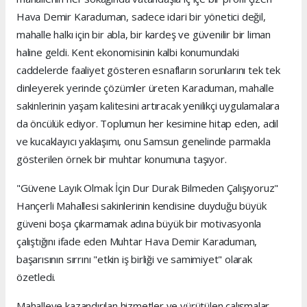
Hava Demir Karaduman, sadece idari bir yönetici değil,
mahalle halkı için bir abla, bir kardeş ve güvenilir bir liman
haline geldi. Kent ekonomisinin kalbi konumundaki
caddelerde faaliyet gösteren esnafların sorunlarını tek tek
dinleyerek yerinde çözümler üreten Karaduman, mahalle
sakinlerinin yaşam kalitesini artıracak yenilikçi uygulamalara
da öncülük ediyor. Toplumun her kesimine hitap eden, adil
ve kucaklayıcı yaklaşımı, onu Samsun genelinde parmakla
gösterilen örnek bir muhtar konumuna taşıyor.
"Güvene Layık Olmak İçin Dur Durak Bilmeden Çalışıyoruz"
Hançerli Mahallesi sakinlerinin kendisine duyduğu büyük
güveni boşa çıkarmamak adına büyük bir motivasyonla
çalıştığını ifade eden Muhtar Hava Demir Karaduman,
başarısının sırrını "etkin iş birliği ve samimiyet" olarak
özetledi.
Mahalleye kazandırılan hizmetler ve yürütülen çalışmalar