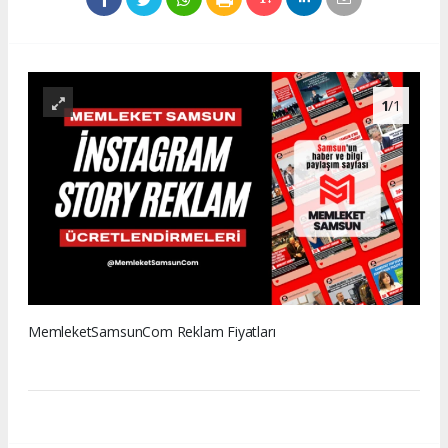
1
/1
MemleketSamsunCom Reklam Fiyatları