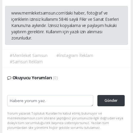
www.memleketsamsun.com’daki haber, fotoğraf ve
içeriklerin izinsiz kullanımı 5846 sayılı Fikir ve Sanat Eserleri
Kanunu’na aykırıdır. İzinsiz kopyalama ve paylaşım hukuki
yaptırım gerektirir. Kullanım için yazılı izin alınması
zorunludur.
#Memleket Samsun
#İnstagram Reklam
#Samsun Reklam
Okuyucu Yorumları
(0)
Gönder
Yorum yazarak Topluluk Kuralları’nı kabul etmiş bulunuyor ve
memleketsamsun.com sitesine yaptığınız yorumunuzla ilgili doğrudan veya
dolaylı tüm sorumluluğu tek başınıza üstleniyorsunuz. Yazılan tüm
yorumlardan site yönetimi hiçbir şekilde sorumlu tutulamaz.