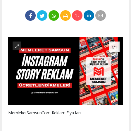
1
/1
MemleketSamsunCom Reklam Fiyatları