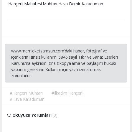
Hançerli Mahallesi Muhtarı Hava Demir Karaduman
www.memleketsamsun.com’daki haber, fotoğraf ve
içeriklerin izinsiz kullanımı 5846 sayılı Fikir ve Sanat Eserleri
Kanunu’na aykırıdır. İzinsiz kopyalama ve paylaşım hukuki
yaptırım gerektirir. Kullanım için yazılı izin alınması
zorunludur.
#Hançerli Muhtarı
#İlkadım Hançerli
#Hava Karaduman
Okuyucu Yorumları
(0)