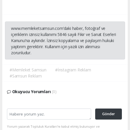
www.memleketsamsun.com’daki haber, fotoğraf ve
içeriklerin izinsiz kullanımı 5846 sayılı Fikir ve Sanat Eserleri
Kanunu’na aykırıdır. İzinsiz kopyalama ve paylaşım hukuki
yaptırım gerektirir. Kullanım için yazılı izin alınması
zorunludur.
#Memleket Samsun
#İnstagram Reklam
#Samsun Reklam
Okuyucu Yorumları
(0)
Gönder
Yorum yazarak Topluluk Kuralları’nı kabul etmiş bulunuyor ve