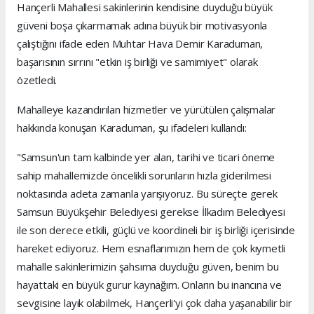
Hançerli Mahallesi sakinlerinin kendisine duyduğu büyük
güveni boşa çıkarmamak adına büyük bir motivasyonla
çalıştığını ifade eden Muhtar Hava Demir Karaduman,
başarısının sırrını "etkin iş birliği ve samimiyet" olarak
özetledi.
Mahalleye kazandırılan hizmetler ve yürütülen çalışmalar
hakkında konuşan Karaduman, şu ifadeleri kullandı:
"Samsun'un tam kalbinde yer alan, tarihi ve ticari öneme
sahip mahallemizde öncelikli sorunların hızla giderilmesi
noktasında adeta zamanla yarışıyoruz. Bu süreçte gerek
Samsun Büyükşehir Belediyesi gerekse İlkadım Belediyesi
ile son derece etkili, güçlü ve koordineli bir iş birliği içerisinde
hareket ediyoruz. Hem esnaflarımızın hem de çok kıymetli
mahalle sakinlerimizin şahsıma duyduğu güven, benim bu
hayattaki en büyük gurur kaynağım. Onların bu inancına ve
sevgisine layık olabilmek, Hançerli'yi çok daha yaşanabilir bir