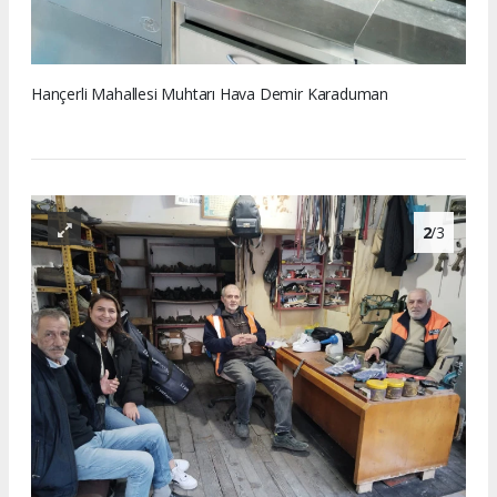
Hançerli Mahallesi Muhtarı Hava Demir Karaduman
2
/3