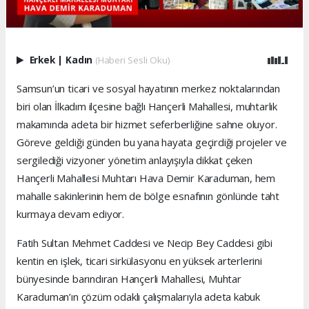
Erkek
|
Kadın
(Haberi Sesli Oku)
Samsun’un ticari ve sosyal hayatının merkez noktalarından
biri olan İlkadım ilçesine bağlı Hançerli Mahallesi, muhtarlık
makamında adeta bir hizmet seferberliğine sahne oluyor.
Göreve geldiği günden bu yana hayata geçirdiği projeler ve
sergilediği vizyoner yönetim anlayışıyla dikkat çeken
Hançerli Mahallesi Muhtarı Hava Demir Karaduman, hem
mahalle sakinlerinin hem de bölge esnafının gönlünde taht
kurmaya devam ediyor.
Fatih Sultan Mehmet Caddesi ve Necip Bey Caddesi gibi
kentin en işlek, ticari sirkülasyonu en yüksek arterlerini
bünyesinde barındıran Hançerli Mahallesi, Muhtar
Karaduman’ın çözüm odaklı çalışmalarıyla adeta kabuk