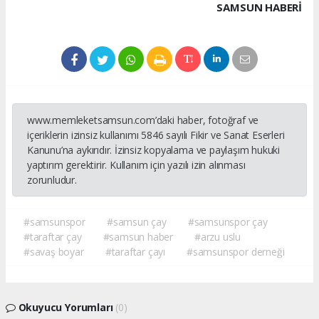
SAMSUN HABERİ
www.memleketsamsun.com’daki haber, fotoğraf ve
içeriklerin izinsiz kullanımı 5846 sayılı Fikir ve Sanat Eserleri
Kanunu’na aykırıdır. İzinsiz kopyalama ve paylaşım hukuki
yaptırım gerektirir. Kullanım için yazılı izin alınması
zorunludur.
#samsunspor
#samsun çay
#samsunspor çay
#taraftar çay
#samsun haber
#arzu uslu
#savaş boyar
#taraftar çayı
#samsunspor derneği
Okuyucu Yorumları
(0)