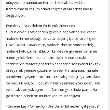
bünyesinde barındıran Hançerli Mahallesi, Muhtar
Karaduman’ın çözüm odaklı çalışmalarıyla adeta kabuk
değiştiriyor.
Esnafın ve Mahallelinin En Büyük Güvencesi
Günün erken saatlerinden gecenin geç vakitlerine kadar
mahallenin her sokağında vatandaşla iç içe bir profil çizen
Hava Demir Karaduman, sadece idari bir yönetici değil,
mahalle halkı için bir abla, bir kardeş ve güvenilir bir liman
haline geldi. Kent ekonomisinin kalbi konumundaki
caddelerde faaliyet gösteren esnafların sorunlarını tek tek
dinleyerek yerinde çözümler üreten Karaduman, mahalle
sakinlerinin yaşam kalitesini artıracak yenilikçi uygulamalara
da öncülük ediyor. Toplumun her kesimine hitap eden, adil
ve kucaklayıcı yaklaşımı, onu Samsun genelinde parmakla
gösterilen örnek bir muhtar konumuna taşıyor.
"Güvene Layık Olmak İçin Dur Durak Bilmeden Çalışıyoruz"