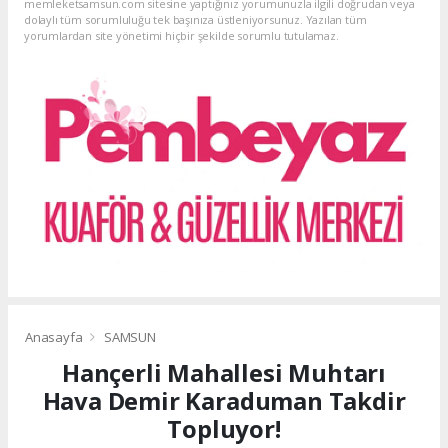
memleketsamsun.com sitesine yaptığınız yorumunuzla ilgili doğrudan veya
dolaylı tüm sorumluluğu tek başınıza üstleniyorsunuz. Yazılan tüm
yorumlardan site yönetimi hiçbir şekilde sorumlu tutulamaz.
Anasayfa
SAMSUN
Hançerli Mahallesi Muhtarı
Hava Demir Karaduman Takdir
Topluyor!