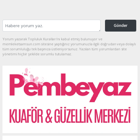
Gönder
Yorum yazarak Topluluk Kuralları’nı kabul etmiş bulunuyor ve
memleketsamsun.com sitesine yaptığınız yorumunuzla ilgili doğrudan veya dolaylı
tüm sorumluluğu tek başınıza üstleniyorsunuz. Yazılan tüm yorumlardan site
yönetimi hiçbir şekilde sorumlu tutulamaz.