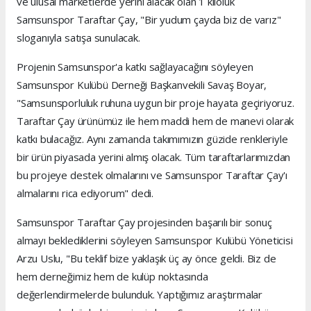
ve ulusal marketlerde yerini alacak olan 1 kiloluk
Samsunspor Taraftar Çay, "Bir yudum çayda biz de varız"
sloganıyla satışa sunulacak.
Projenin Samsunspor'a katkı sağlayacağını söyleyen
Samsunspor Kulübü Derneği Başkanvekili Savaş Boyar,
"Samsunsporluluk ruhuna uygun bir proje hayata geçiriyoruz.
Taraftar Çay ürünümüz ile hem maddi hem de manevi olarak
katkı bulacağız. Aynı zamanda takımımızın güzide renkleriyle
bir ürün piyasada yerini almış olacak. Tüm taraftarlarımızdan
bu projeye destek olmalarını ve Samsunspor Taraftar Çay'ı
almalarını rica ediyorum" dedi.
Samsunspor Taraftar Çay projesinden başarılı bir sonuç
almayı beklediklerini söyleyen Samsunspor Kulübü Yöneticisi
Arzu Uslu, "Bu teklif bize yaklaşık üç ay önce geldi. Biz de
hem derneğimiz hem de kulüp noktasında
değerlendirmelerde bulunduk. Yaptığımız araştırmalar