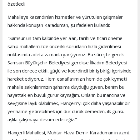
özetledi.
Mahalleye kazandırılan hizmetler ve yürütülen çalışmalar
hakkında konuşan Karaduman, şu ifadeleri kullandı:
"Samsun'un tam kalbinde yer alan, tarihi ve ticari öneme
sahip mahallemizde öncelikli sorunların hızla giderilmesi
noktasında adeta zamanla yarışıyoruz. Bu süreçte gerek
Samsun Büyükşehir Belediyesi gerekse İlkadım Belediyesi
ile son derece etkili, güçlü ve koordineli bir iş birliği içerisinde
hareket ediyoruz. Hem esnaflarımızın hem de çok kıymetli
mahalle sakinlerimizin şahsıma duyduğu güven, benim bu
hayattaki en büyük gurur kaynağım. Onların bu inancına ve
sevgisine layık olabilmek, Hançerli'yi çok daha yaşanabilir bir
yer haline getirebilmek için dur durak demeden, ilk günkü
aşkla çalışmaya devam edeceğiz."
Hançerli Mahallesi, Muhtar Hava Demir Karaduman'ın azmi,