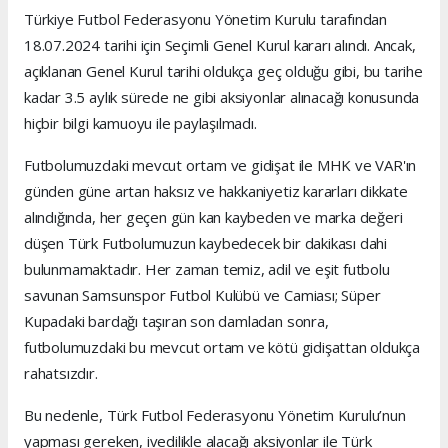
Türkiye Futbol Federasyonu Yönetim Kurulu tarafından
18.07.2024 tarihi için Seçimli Genel Kurul kararı alındı. Ancak,
açıklanan Genel Kurul tarihi oldukça geç olduğu gibi, bu tarihe
kadar 3.5 aylık sürede ne gibi aksiyonlar alınacağı konusunda
hiçbir bilgi kamuoyu ile paylaşılmadı.
Futbolumuzdaki mevcut ortam ve gidişat ile MHK ve VAR'ın
günden güne artan haksız ve hakkaniyetiz kararları dikkate
alındığında, her geçen gün kan kaybeden ve marka değeri
düşen Türk Futbolumuzun kaybedecek bir dakikası dahi
bulunmamaktadır. Her zaman temiz, adil ve eşit futbolu
savunan Samsunspor Futbol Kulübü ve Camiası; Süper
Kupadaki bardağı taşıran son damladan sonra,
futbolumuzdaki bu mevcut ortam ve kötü gidişattan oldukça
rahatsızdır.
Bu nedenle, Türk Futbol Federasyonu Yönetim Kurulu’nun
yapması gereken, ivedilikle alacağı aksiyonlar ile Türk