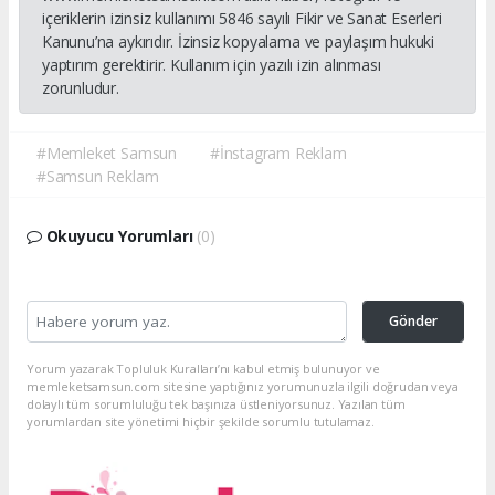
içeriklerin izinsiz kullanımı 5846 sayılı Fikir ve Sanat Eserleri
Kanunu’na aykırıdır. İzinsiz kopyalama ve paylaşım hukuki
yaptırım gerektirir. Kullanım için yazılı izin alınması
zorunludur.
#Memleket Samsun
#İnstagram Reklam
#Samsun Reklam
Okuyucu Yorumları
(0)
Gönder
Yorum yazarak Topluluk Kuralları’nı kabul etmiş bulunuyor ve
memleketsamsun.com sitesine yaptığınız yorumunuzla ilgili doğrudan veya
dolaylı tüm sorumluluğu tek başınıza üstleniyorsunuz. Yazılan tüm
yorumlardan site yönetimi hiçbir şekilde sorumlu tutulamaz.