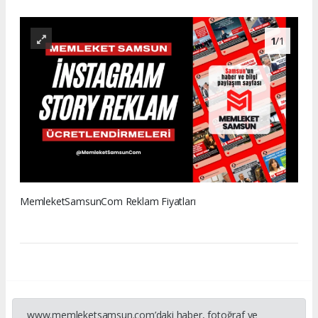
1
/1
MemleketSamsunCom Reklam Fiyatları
www.memleketsamsun.com’daki haber, fotoğraf ve