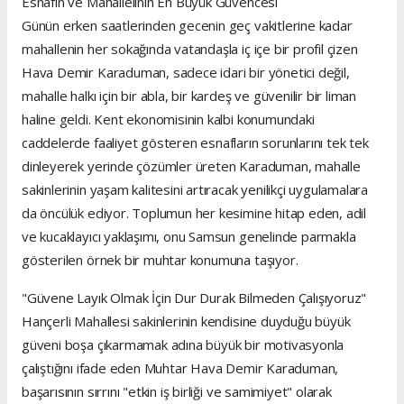
Esnafın ve Mahallelinin En Büyük Güvencesi
Günün erken saatlerinden gecenin geç vakitlerine kadar
mahallenin her sokağında vatandaşla iç içe bir profil çizen
Hava Demir Karaduman, sadece idari bir yönetici değil,
mahalle halkı için bir abla, bir kardeş ve güvenilir bir liman
haline geldi. Kent ekonomisinin kalbi konumundaki
caddelerde faaliyet gösteren esnafların sorunlarını tek tek
dinleyerek yerinde çözümler üreten Karaduman, mahalle
sakinlerinin yaşam kalitesini artıracak yenilikçi uygulamalara
da öncülük ediyor. Toplumun her kesimine hitap eden, adil
ve kucaklayıcı yaklaşımı, onu Samsun genelinde parmakla
gösterilen örnek bir muhtar konumuna taşıyor.
"Güvene Layık Olmak İçin Dur Durak Bilmeden Çalışıyoruz"
Hançerli Mahallesi sakinlerinin kendisine duyduğu büyük
güveni boşa çıkarmamak adına büyük bir motivasyonla
çalıştığını ifade eden Muhtar Hava Demir Karaduman,
başarısının sırrını "etkin iş birliği ve samimiyet" olarak