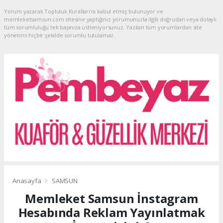
Yorum yazarak Topluluk Kuralları’nı kabul etmiş bulunuyor ve
memleketsamsun.com sitesine yaptığınız yorumunuzla ilgili doğrudan veya dolaylı
tüm sorumluluğu tek başınıza üstleniyorsunuz. Yazılan tüm yorumlardan site
yönetimi hiçbir şekilde sorumlu tutulamaz.
Anasayfa
SAMSUN
Memleket Samsun İnstagram
Hesabında Reklam Yayınlatmak