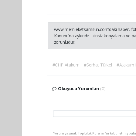
www.memleketsamsun.com’daki haber, fotoğraf
Kanunu’na aykırıdır. İzinsiz kopyalama ve pay
zorunludur.
#CHP Atakum
#Serhat Türkel
#Atakum B
Okuyucu Yorumları
(0)
Yorum yazarak Topluluk Kuralları’nı kabul etmiş bu