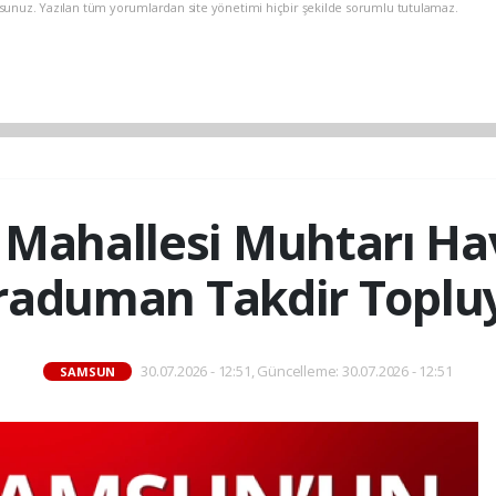
rsunuz. Yazılan tüm yorumlardan site yönetimi hiçbir şekilde sorumlu tutulamaz.
 Mahallesi Muhtarı H
raduman Takdir Topluy
30.07.2026 - 12:51, Güncelleme: 30.07.2026 - 12:51
SAMSUN