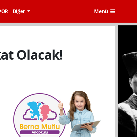
POR
Diğer
Menü
at Olacak!