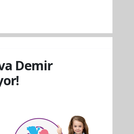
ava Demir
or!