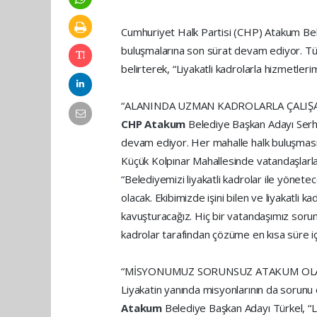
Cumhuriyet Halk Partisi (CHP) Atakum Bel
buluşmalarına son sürat devam ediyor. Türke
belirterek, “Liyakatli kadrolarla hizmetler
“ALANINDA UZMAN KADROLARLA ÇALIŞ
CHP Atakum
Belediye Başkan Adayı Serha
devam ediyor. Her mahalle halk buluşmasınd
Küçük Kolpınar Mahallesinde vatandaşlarla 
“Belediyemizi liyakatli kadrolar ile yönete
olacak. Ekibimizde işini bilen ve liyakatli 
kavuşturacağız. Hiç bir vatandaşımız sor
kadrolar tarafından çözüme en kısa süre i
“MİSYONUMUZ SORUNSUZ ATAKUM OL
Liyakatin yanında misyonlarının da sorun
Atakum
Belediye Başkan Adayı Türkel, “Liy