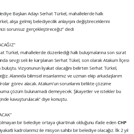
ediye Başkan Adayı Serhat Türkel, mahallelerde halk
l, alışa gelmiş belediyecilik anlayışını değiştireceklerini
imizi sorunsuz gerçekleştireceğiz” dedi
ACAĞIZ”
t Türkel, mahallelerde düzenlediği halk buluşmalarına son sürat
a sevgi seli ile karşılanan Serhat Tükel, son olarak Atakum İlçesi
buluştu. Vizyonunun liyakat olacağını belirten Serhat Türkel,
ceğiz. Alanında bilimsel insanlarımız ve uzman ekip arkadaşlarım
kadrolar görev alacak. Atakum’un sorunlarını birlikte çözüme
unuma çözüm bulunamadı demeyecek. Şikayetler ve istekler bu
çinde kavuşturulacak” diye konuştu.
ACAK”
u olmayan bir belediye ortaya çıkartmak olduğunu ifade eden
CHP
akatli kadrolarımız ile misyon sahibi bir belediye olacağız. İlk 2 yıl