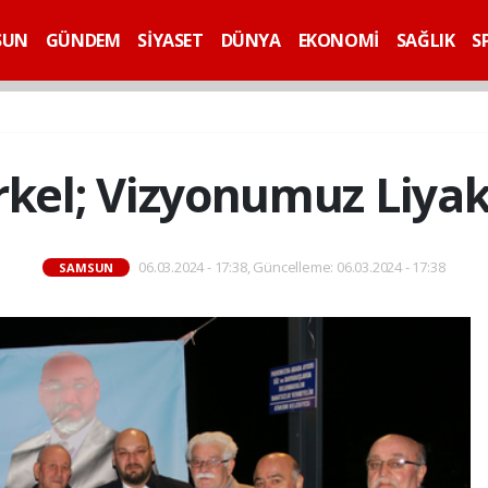
SUN
GÜNDEM
SİYASET
DÜNYA
EKONOMİ
SAĞLIK
S
rkel; Vizyonumuz Liyak
06.03.2024 - 17:38, Güncelleme: 06.03.2024 - 17:38
SAMSUN