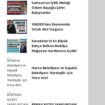
Samsun'un İyilik Meleği
Özlem Başoğlu Şehri
Buluşturdu!
SİMDER'den Ekonomide
Ortak Akıl Vurgusu
Karadeniz'in En Büyük
Bahçe Balkon Mobilya
Mağazası Gardenova Açıldı!
Havza Belediyesi ve Kapaklı
Belediyesi 'Kardeşlik' için
İmza Attı!
REMAX KUZEY SAMSUN'DAN