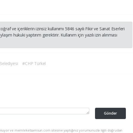
 ve içeriklerin izinsiz kullanımı 5846 sayılı Fikir ve Sanat Eserleri
laşım hukuki yaptırım gerektirir. Kullanım için yazılı izin alınması
elediyesi
#CHP Türkel
Gönder
lunuyor ve memleketsamsun.com sitesine yaptığınız yorumunuzla ilgili doğrudan