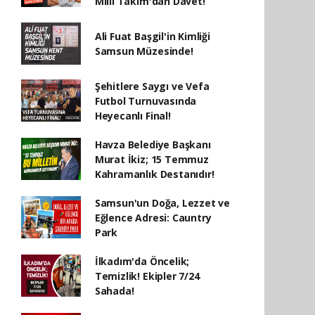
Milli Takım'dan Davet!
Ali Fuat Başgil'in Kimliği
Samsun Müzesinde!
Şehitlere Saygı ve Vefa
Futbol Turnuvasında
Heyecanlı Final!
Havza Belediye Başkanı
Murat İkiz; 15 Temmuz
Kahramanlık Destanıdır!
Samsun'un Doğa, Lezzet ve
Eğlence Adresi: Cauntry
Park
İlkadım'da Öncelik;
Temizlik! Ekipler 7/24
Sahada!