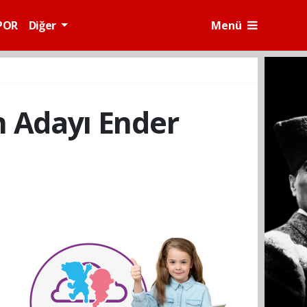
POR
Diğer
Menü
n Adayı Ender