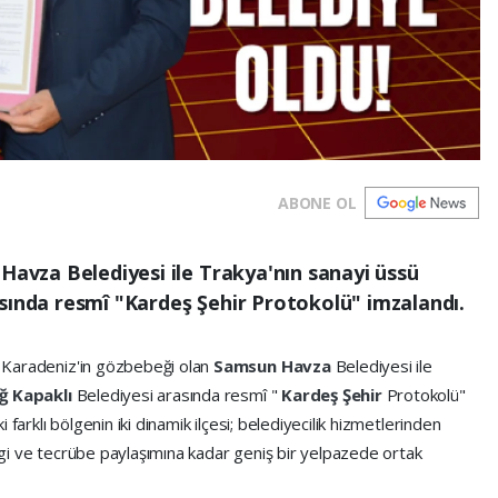
ABONE OL
 Havza Belediyesi ile Trakya'nın sanayi üssü
sında resmî "Kardeş Şehir Protokolü" imzalandı.
la Karadeniz'in gözbebeği olan
Samsun Havza
Belediyesi ile
ğ Kapaklı
Belediyesi arasında resmî "
Kardeş Şehir
Protokolü"
ki farklı bölgenin iki dinamik ilçesi; belediyecilik hizmetlerinden
ilgi ve tecrübe paylaşımına kadar geniş bir yelpazede ortak