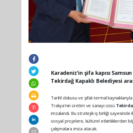
Karadeniz'in şifa kapısı Samsun
Tekirdağ Kapaklı Belediyesi ara
Tarihî dokusu ve şifalı termal kaynaklarıy
Trakya'nın üretim ve sanayi üssü
Tekirda
imzalandı. Bu stratejik iş birliği sayesinde i
sosyal projelere, kültürel etkinliklerden b
çalışmalara imza atacak.