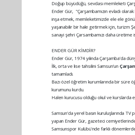
Doğup büyüdüğü, sevdası memleketi Çarş
Ender Gür, "Çarşambamızın evladı olarak 
inşa etmek, memleketimizde ele ele gönü
yaşanabilir bir hale getirmek için, turizm 
sanayi şehri Çarsambamızı daha üretime isti
ENDER GÜR KİMDİR?
Ender Gür, 1974 yılında Çarşamba’da düny
İlk, orta ve lise tahsilini Samsun’un
Çarşa
tamamladı.
Bazı özel öğretim kurumlarında bir süre ö
kurumunu kurdu.
Halen kurucusu olduğu okul ve kurslarda eğ
Samsun’da yerel basın kuruluşlarında TV pr
yapan Ender Gür, gazeteci cemiyetlerinde 
Samsunspor Kulübü'nde farklı dönemlerde, 