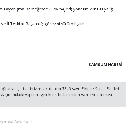
im Dayanışma Derneği’nde (Down-Çed) yönetim kurulu üyeliği
 ve İl Teşkilat Başkanlığı görevini yürütmüştür.
SAMSUN HABERİ
 ve içeriklerin izinsiz kullanımı 5846 sayılı Fikir ve Sanat Eserleri
laşım hukuki yaptırım gerektirir. Kullanım için yazılı izin alınması
rşamba Belediyesi