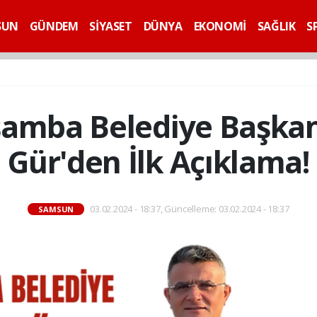
SUN
GÜNDEM
SİYASET
DÜNYA
EKONOMİ
SAĞLIK
S
şamba Belediye Başka
Gür'den İlk Açıklama!
03.02.2024 - 18:37, Güncelleme: 03.02.2024 - 18:37
SAMSUN