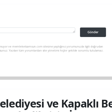
Gönder
lunuyor ve memleketsamsun.com sitesine yaptığınız yorumunuzla ilgili doğrudan
rsunuz. Yazılan tüm yorumlardan site yönetimi hiçbir şekilde sorumlu tutulamaz.
elediyesi ve Kapaklı Be