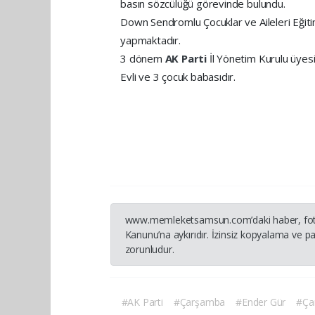
basın sözcülüğü görevinde bulundu.
Down Sendromlu Çocuklar ve Aileleri Eğit
yapmaktadır.
3 dönem
AK Parti
İl Yönetim Kurulu üyesi
Evli ve 3 çocuk babasıdır.
www.memleketsamsun.com’daki haber, fotoğraf
Kanunu’na aykırıdır. İzinsiz kopyalama ve pay
zorunludur.
#AK Parti
#Çarşamba
#Ender Gür
#Ça