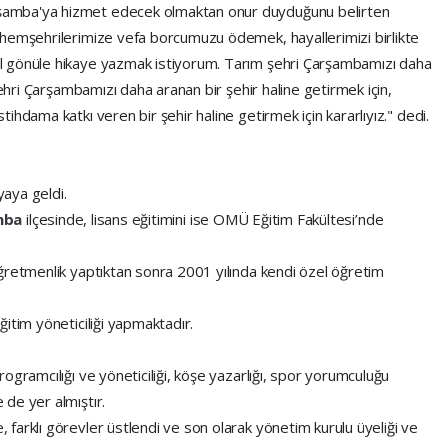
amba'ya hizmet edecek olmaktan onur duyduğunu belirten
hemşehrilerimize vefa borcumuzu ödemek, hayallerimizi birlikte
l gönüle hikaye yazmak istiyorum. Tarım şehri Çarşambamızı daha
Şehri Çarşambamızı daha aranan bir şehir haline getirmek için,
hdama katkı veren bir şehir haline getirmek için kararlıyız." dedi.
aya geldi.
mba
ilçesinde, lisans eğitimini ise OMÜ Eğitim Fakültesi’nde
ğretmenlik yaptıktan sonra 2001 yılında kendi özel öğretim
itim yöneticiliği yapmaktadır.
ogramcılığı ve yöneticiliği, köşe yazarlığı, spor yorumculuğu
de yer almıştır.
farklı görevler üstlendi ve son olarak yönetim kurulu üyeliği ve