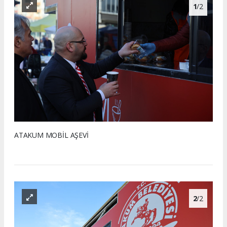
1
/2
ATAKUM MOBİL AŞEVİ
2
/2