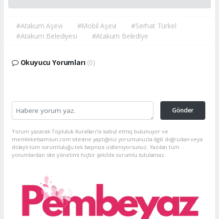
#Atakum Aşevi
#Mobil Aşevi
#Serhat Türkel
#Atakum Belediyesi
#Atakum Belediye
Okuyucu Yorumları
(0)
Gönder
Yorum yazarak Topluluk Kuralları’nı kabul etmiş bulunuyor ve
memleketsamsun.com sitesine yaptığınız yorumunuzla ilgili doğrudan veya
dolaylı tüm sorumluluğu tek başınıza üstleniyorsunuz. Yazılan tüm
yorumlardan site yönetimi hiçbir şekilde sorumlu tutulamaz.