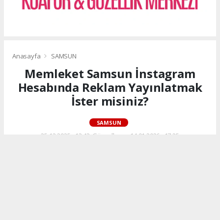
Anasayfa
SAMSUN
Memleket Samsun İnstagram
Hesabında Reklam Yayınlatmak
İster misiniz?
SAMSUN
25.12.2025 - 13:43, Güncelleme: 14.01.2026 - 17:25
Samsun'un bilgi ve haber sayfası Memleket
Samsun'un İnstagram hesabında story ve post
reklam yayınlatmak ister misiniz? Bize ulaşın!