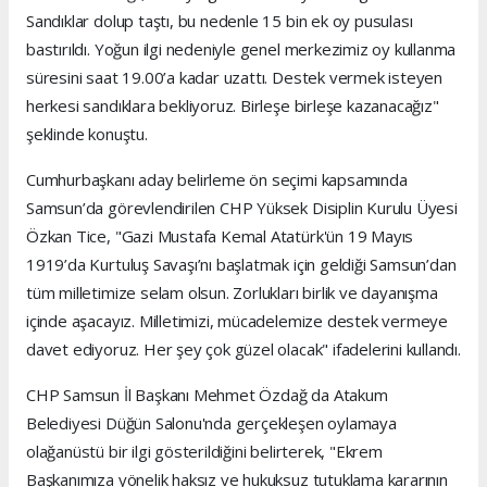
Sandıklar dolup taştı, bu nedenle 15 bin ek oy pusulası
bastırıldı. Yoğun ilgi nedeniyle genel merkezimiz oy kullanma
süresini saat 19.00’a kadar uzattı. Destek vermek isteyen
herkesi sandıklara bekliyoruz. Birleşe birleşe kazanacağız"
şeklinde konuştu.
Cumhurbaşkanı aday belirleme ön seçimi kapsamında
Samsun’da görevlendirilen CHP Yüksek Disiplin Kurulu Üyesi
Özkan Tice, "Gazi Mustafa Kemal Atatürk'ün 19 Mayıs
1919’da Kurtuluş Savaşı’nı başlatmak için geldiği Samsun’dan
tüm milletimize selam olsun. Zorlukları birlik ve dayanışma
içinde aşacayız. Milletimizi, mücadelemize destek vermeye
davet ediyoruz. Her şey çok güzel olacak" ifadelerini kullandı.
CHP Samsun İl Başkanı Mehmet Özdağ da Atakum
Belediyesi Düğün Salonu'nda gerçekleşen oylamaya
olağanüstü bir ilgi gösterildiğini belirterek, "Ekrem
Başkanımıza yönelik haksız ve hukuksuz tutuklama kararının