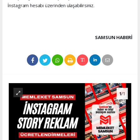
İnstagram hesabı üzerinden ulaşabilirsiniz.
SAMSUN HABERİ
1
/1