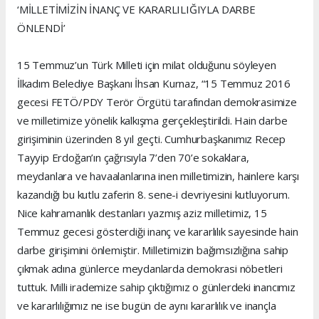
‘MİLLETİMİZİN İNANÇ VE KARARLILIĞIYLA DARBE
ÖNLENDİ’
15 Temmuz’un Türk Milleti için milat olduğunu söyleyen
İlkadım Belediye Başkanı İhsan Kurnaz, “15 Temmuz 2016
gecesi FETÖ/PDY Terör Örgütü tarafından demokrasimize
ve milletimize yönelik kalkışma gerçekleştirildi. Hain darbe
girişiminin üzerinden 8 yıl geçti. Cumhurbaşkanımız Recep
Tayyip Erdoğan’ın çağrısıyla 7’den 70’e sokaklara,
meydanlara ve havaalanlarına inen milletimizin, hainlere karşı
kazandığı bu kutlu zaferin 8. sene-i devriyesini kutluyorum.
Nice kahramanlık destanları yazmış aziz milletimiz, 15
Temmuz gecesi gösterdiği inanç ve kararlılık sayesinde hain
darbe girişimini önlemiştir. Milletimizin bağımsızlığına sahip
çıkmak adına günlerce meydanlarda demokrasi nöbetleri
tuttuk. Milli irademize sahip çıktığımız o günlerdeki inancımız
ve kararlılığımız ne ise bugün de aynı kararlılık ve inançla