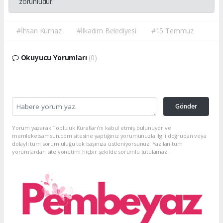
zorunludur.
#İhsan Kurnaz
#İlkadım Belediyesi
#15 Temmuz
Okuyucu Yorumları
(0)
Gönder
Yorum yazarak Topluluk Kuralları’nı kabul etmiş bulunuyor ve
memleketsamsun.com sitesine yaptığınız yorumunuzla ilgili doğrudan veya
dolaylı tüm sorumluluğu tek başınıza üstleniyorsunuz. Yazılan tüm
yorumlardan site yönetimi hiçbir şekilde sorumlu tutulamaz.