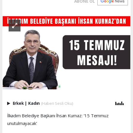
ABONE OL
Erkek
|
Kadın
(Haberi Sesli Oku)
İlkadım Belediye Başkanı İhsan Kurnaz: ’15 Temmuz
unutulmayacak’