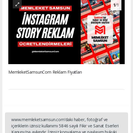
1
/1
MemleketSamsunCom Reklam Fiyatları
www.memleketsamsun.com’daki haber, fotoğraf ve
içeriklerin izinsiz kullanımı 5846 sayılı Fikir ve Sanat Eserleri
Kanunu’na aykırıdır. İzinsiz kopyalama ve paylaşım hukuki