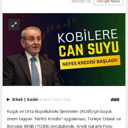
ABONE OL
Erkek
|
Kadın
(Haberi Sesli Oku)
Küçük ve Orta Büyüklükteki İşletmeler (KOBİ) için büyük
önem taşıyan "Nefes Kredisi" uygulaması, Türkiye Odalar ve
Borsalar Birliği (TOBB) öncülüğünde, Kredi Garanti Fonu