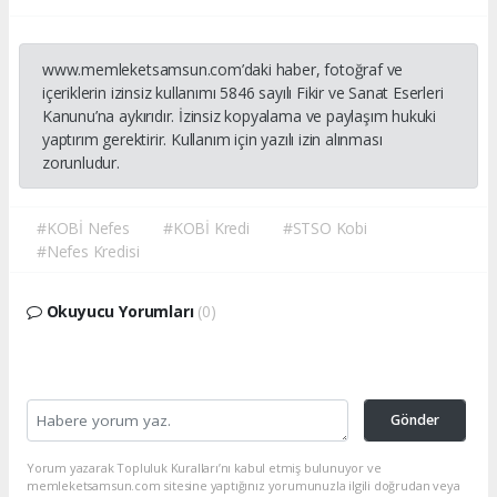
www.memleketsamsun.com’daki haber, fotoğraf ve
içeriklerin izinsiz kullanımı 5846 sayılı Fikir ve Sanat Eserleri
Kanunu’na aykırıdır. İzinsiz kopyalama ve paylaşım hukuki
yaptırım gerektirir. Kullanım için yazılı izin alınması
zorunludur.
#KOBİ Nefes
#KOBİ Kredi
#STSO Kobi
#Nefes Kredisi
Okuyucu Yorumları
(0)
Gönder
Yorum yazarak Topluluk Kuralları’nı kabul etmiş bulunuyor ve
memleketsamsun.com sitesine yaptığınız yorumunuzla ilgili doğrudan veya