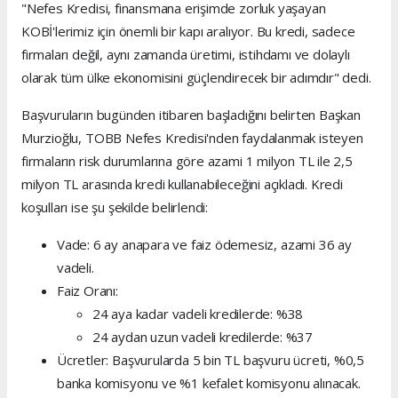
"Nefes Kredisi, finansmana erişimde zorluk yaşayan
KOBİ'lerimiz için önemli bir kapı aralıyor. Bu kredi, sadece
firmaları değil, aynı zamanda üretimi, istihdamı ve dolaylı
olarak tüm ülke ekonomisini güçlendirecek bir adımdır" dedi.
Başvuruların bugünden itibaren başladığını belirten Başkan
Murzioğlu, TOBB Nefes Kredisi'nden faydalanmak isteyen
firmaların risk durumlarına göre azami 1 milyon TL ile 2,5
milyon TL arasında kredi kullanabileceğini açıkladı. Kredi
koşulları ise şu şekilde belirlendi:
Vade: 6 ay anapara ve faiz ödemesiz, azami 36 ay
vadeli.
Faiz Oranı:
24 aya kadar vadeli kredilerde: %38
24 aydan uzun vadeli kredilerde: %37
Ücretler: Başvurularda 5 bin TL başvuru ücreti, %0,5
banka komisyonu ve %1 kefalet komisyonu alınacak.