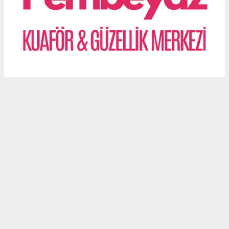
haber paketi
haber scripti
haber yazılımı
Tüm hakları saklı tutulmaktadır.Copyright 2026©
Haber Yazılımı:
Web Aksiyon ®