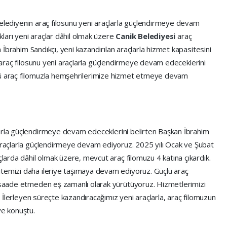
belediyenin araç filosunu yeni araçlarla güçlendirmeye devam
ıkları yeni araçlar dâhil olmak üzere
Canik Belediyesi
araç
an İbrahim Sandıkçı, yeni kazandırılan araçlarla hizmet kapasitesini
araç filosunu yeni araçlarla güçlendirmeye devam edeceklerini
lü araç filomuzla hemşehrilerimize hizmet etmeye devam
larla güçlendirmeye devam edeceklerini belirten Başkan İbrahim
 araçlarla güçlendirmeye devam ediyoruz. 2025 yılı Ocak ve Şubat
çlarda dâhil olmak üzere, mevcut araç filomuzu 4 katına çıkardık.
itemizi daha ileriye taşımaya devam ediyoruz. Güçlü araç
müsaade etmeden eş zamanlı olarak yürütüyoruz. Hizmetlerimizi
z. İlerleyen süreçte kazandıracağımız yeni araçlarla, araç filomuzun
e konuştu.