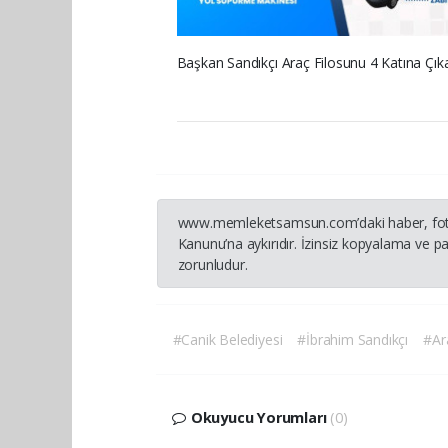
Başkan Sandıkçı Araç Filosunu 4 Katına Çıkar
www.memleketsamsun.com’daki haber, fotoğraf
Kanunu’na aykırıdır. İzinsiz kopyalama ve pay
zorunludur.
#Canik Belediyesi
#İbrahim Sandıkçı
#Ar
Okuyucu Yorumları
(0)