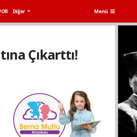
POR
Diğer
Menü
ına Çıkarttı!