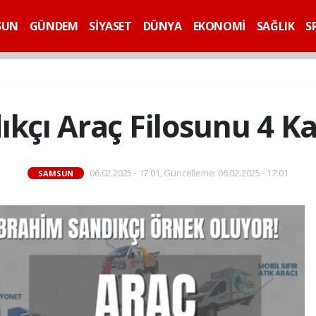
SUN
GÜNDEM
SİYASET
DÜNYA
EKONOMİ
SAĞLIK
S
kçı Araç Filosunu 4 Kat
06.02.2025 - 17:01, Güncelleme: 06.02.2025 - 17:01
SAMSUN