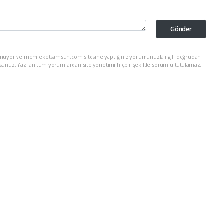
Gönder
lunuyor ve memleketsamsun.com sitesine yaptığınız yorumunuzla ilgili doğrudan
rsunuz. Yazılan tüm yorumlardan site yönetimi hiçbir şekilde sorumlu tutulamaz.