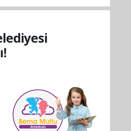
lediyesi
ı!