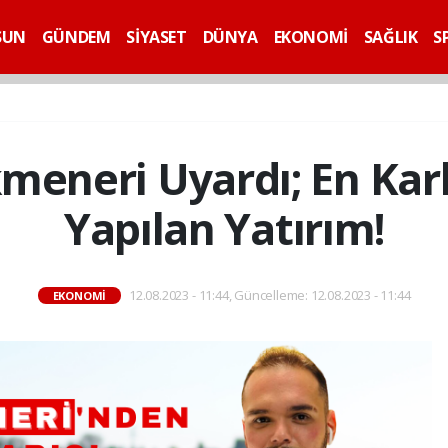
SUN
GÜNDEM
SİYASET
DÜNYA
EKONOMİ
SAĞLIK
S
meneri Uyardı; En Karl
Yapılan Yatırım!
12.08.2023 - 11:44, Güncelleme: 12.08.2023 - 11:44
EKONOMİ