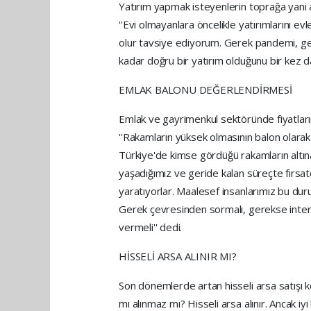
Yatırım yapmak isteyenlerin toprağa yani
''Evi olmayanlara öncelikle yatırımlarını evl
olur tavsiye ediyorum. Gerek pandemi, ge
kadar doğru bir yatırım olduğunu bir kez d
EMLAK BALONU DEĞERLENDİRMESİ
Emlak ve gayrimenkul sektöründe fiyatla
''Rakamların yüksek olmasının balon olarak
Türkiye'de kimse gördüğü rakamların altın
yaşadığımız ve geride kalan süreçte fırsatçıl
yaratıyorlar. Maalesef insanlarımız bu durum
Gerek çevresinden sormalı, gerekse inter
vermeli'' dedi.
HİSSELİ ARSA ALINIR MI?
Son dönemlerde artan hisseli arsa satışı k
mı alınmaz mı? Hisseli arsa alınır. Ancak i