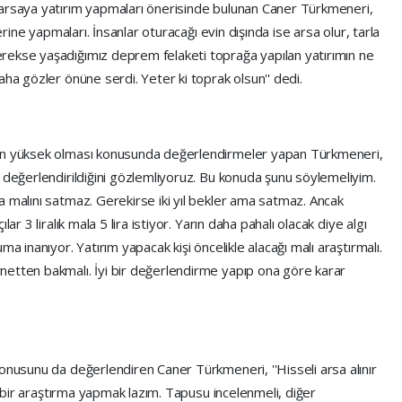
 arsaya yatırım yapmaları önerisinde bulunan Caner Türkmeneri,
erine yapmaları. İnsanlar oturacağı evin dışında ise arsa olur, tarla
rekse yaşadığımız deprem felaketi toprağa yapılan yatırımın ne
aha gözler önüne serdi. Yeter ki toprak olsun'' dedi.
rın yüksek olması konusunda değerlendirmeler yapan Türkmeneri,
 değerlendirildiğini gözlemliyoruz. Bu konuda şunu söylemeliyim.
a malını satmaz. Gerekirse iki yıl bekler ama satmaz. Ancak
ar 3 liralık mala 5 lira istiyor. Yarın daha pahalı olacak diye algı
a inanıyor. Yatırım yapacak kişi öncelikle alacağı malı araştırmalı.
netten bakmalı. İyi bir değerlendirme yapıp ona göre karar
onusunu da değerlendiren Caner Türkmeneri, ''Hisseli arsa alınır
yi bir araştırma yapmak lazım. Tapusu incelenmeli, diğer