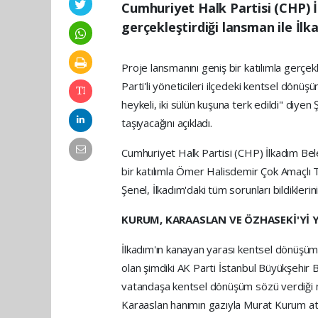
Cumhuriyet Halk Partisi (CHP) 
gerçekleştirdiği lansman ile İlkad
Proje lansmanını geniş bir katılımla gerç
Parti'li yöneticileri ilçedeki kentsel dö
heykeli, iki sülün kuşuna terk edildi" diyen
taşıyacağını açıkladı.
Cumhuriyet Halk Partisi (CHP) İlkadım Bel
bir katılımla Ömer Halisdemir Çok Amaçlı 
Şenel, İlkadım'daki tüm sorunları bildiklerin
KURUM, KARAASLAN VE ÖZHASEKİ'Yİ 
İlkadım'ın kanayan yarası kentsel dönüşüm
olan şimdiki AK Parti İstanbul Büyükşehi
vatandaşa kentsel dönüşüm sözü verdiği m
Karaaslan hanımın gazıyla Murat Kurum at