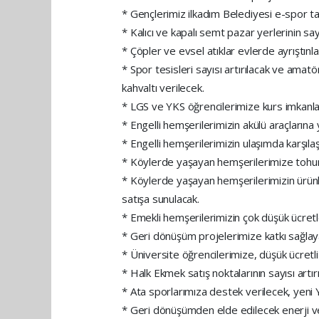
* Gençlerimiz ilkadım Belediyesi e-spor tak
* Kalıcı ve kapalı semt pazar yerlerinin sayı
* Çöpler ve evsel atıklar evlerde ayrıştın
* Spor tesisleri sayısı artırılacak ve amat
kahvaltı verilecek.
* LGS ve YKS öğrencilerimize kurs imkanları 
* Engelli hemşerilerimizin akülü araçlarına 
* Engelli hemşerilerimizin ulaşımda karşılaş
* Köylerde yaşayan hemşerilerimize tohum,
* Köylerde yaşayan hemşerilerimizin ürünl
satışa sunulacak.
* Emekli hemşerilerimizin çok düşük ücretler
* Geri dönüşüm projelerimize katkı sağla
* Üniversite öğrencilerimize, düşük ücretl
* Halk Ekmek satış noktalarının sayısı artır
* Ata sporlarımıza destek verilecek, yeni 
* Geri dönüşümden elde edilecek enerji ve