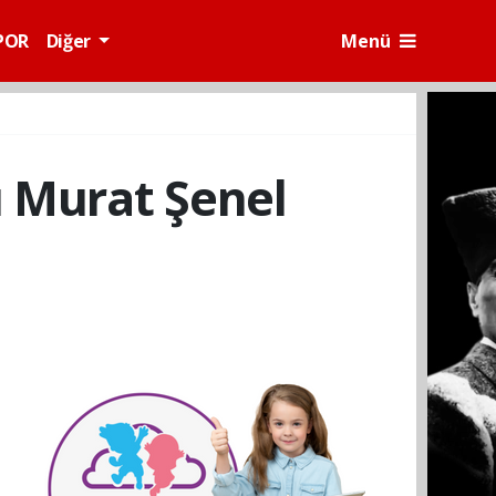
POR
Diğer
Menü
ı Murat Şenel