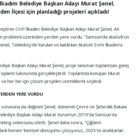
İlkadım Belediye Başkan Adayı Murat Şenel,
ım İlçesi için planladığı projeleri açıkladı!
ekleştiren CHP İlkadım Belediye Başkan Adayı Murat Şenel, AK
nüşüm problemi üzerinden yerden yere vurdu. "Samsun'da Atatürk'ün
 Şenel, Tekkeköy'de kurulan ve kaldırılan Atatürk Evi'ni İlkadım'a
ediye Başkan Adayı Murat Şenel, proje lansman toplantısını geniş
Toplantı Salonu'nda gerçekleştirdi. Toplantıda konuşan Murat
i ve her biri için çözüm projeleri ürettiklerini söyledi.
YERDEN YERE VURDU
 sorununa da değinen Şenel, dönemin Çevre ve Şehircilik Bakanı
r Belediye Başkan Adayı Murat Kurum'un 2019'da Samsun'da
iting videosunu izletti. Şenel daha sonra, "Çiğdem
ladı hemen 'kentsel dönüşümü çözüyoruz, 2023'te anahtarları