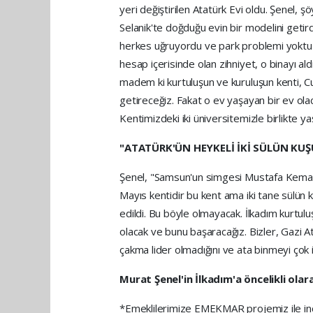
yeri değiştirilen Atatürk Evi oldu. Şenel, 
Selanik'te doğduğu evin bir modelini getird
herkes uğruyordu ve park problemi yoktu 
hesap içerisinde olan zihniyet, o binayı al
madem ki kurtuluşun ve kuruluşun kenti, Cum
getireceğiz. Fakat o ev yaşayan bir ev ola
Kentimizdeki iki üniversitemizle birlikte ya
"ATATÜRK'ÜN HEYKELİ İKİ SÜLÜN KUŞ
Şenel, "Samsun'un simgesi Mustafa Kemal 
Mayıs kentidir bu kent ama iki tane sülün
edildi. Bu böyle olmayacak. İlkadım kurtulu
olacak ve bunu başaracağız. Bizler, Gazi A
çakma lider olmadığını ve ata binmeyi çok iy
Murat Şenel'in İlkadım'a öncelikli olar
*Emeklilerimize EMEKMAR projemiz ile indir