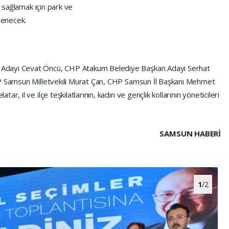
i sağlamak için park ve
lenecek.
Adayı Cevat Öncü, CHP Atakum Belediye Başkan Adayı Serhat
HP Samsun Milletvekili Murat Çan, CHP Samsun İl Başkanı Mehmet
atar, il ve ilçe teşkilatlarının, kadın ve gençlik kollarının yöneticileri
SAMSUN HABERİ
1
/2