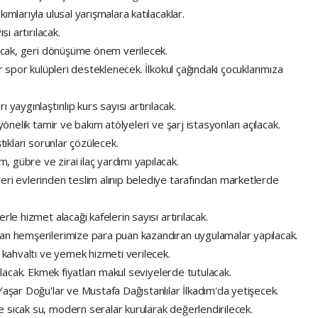
ımlarıyla ulusal yarışmalara katılacaklar.
sı artırılacak.
lacak, geri dönüşüme önem verilecek.
ör spor kulüpleri desteklenecek. İlkokul çağındaki çocuklarımıza
yaygınlaştırılıp kurs sayısı artırılacak.
yönelik tamir ve bakım atölyeleri ve şarj istasyonları açılacak.
tıkları sorunlar çözülecek.
 gübre ve zirai ilaç yardımı yapılacak.
eri evlerinden teslim alınıp belediye tarafından marketlerde
le hizmet alacağı kafelerin sayısı artırılacak.
yan hemşerilerimize para puan kazandıran uygulamalar yapılacak.
i kahvaltı ve yemek hizmeti verilecek.
ılacak. Ekmek fiyatları makul seviyelerde tutulacak.
Yaşar Doğu'lar ve Mustafa Dağıstanlılar İlkadım'da yetişecek.
 sıcak su, modern seralar kurularak değerlendirilecek.