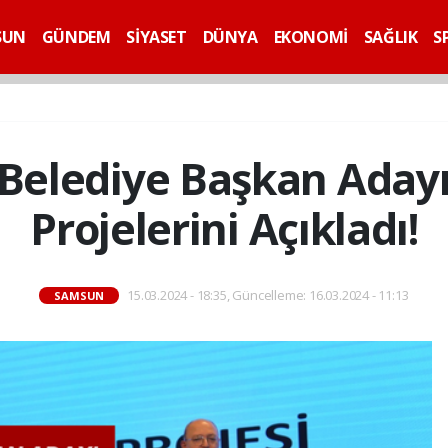
SUN
GÜNDEM
SİYASET
DÜNYA
EKONOMİ
SAĞLIK
S
Belediye Başkan Aday
Projelerini Açıkladı!
15.03.2024 - 18:35, Güncelleme: 16.03.2024 - 11:13
SAMSUN