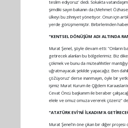
teslim ediyoruz' dedi. Sokakta vatandaşım
şimdiki sayın bakanın da (Mehmet Özhaseki
ülkeyi bu zihniyet yönetiyor. Onun için ar
yerde görüşmemiştir. Birbirlerinden haber
"KENTSEL DÖNÜŞÜM ADI ALTINDA R
Murat Şenel, şöyle devam etti: "Onların ba
getirecek alanları bu bölgelerimiz. Biz dik
çökmek ve bunu da müteahhitler mantığıyl
uğratmayacak şekilde yapacağız. Ben dahil
çöZüyoruz' derse inanmayın, öyle bir yetk
işimiz Murat Kurum ile Çiğdem Karaaslan'ı
Cevat Öncü başkanım ile beraber çalışacağım
elele ve omuz omuza vererek çözeriz" de
"ATATÜRK EVİ'Nİ İLKADIM'A GETİRECE
Murat Şenel'in öne çıkan bir diğer projesi