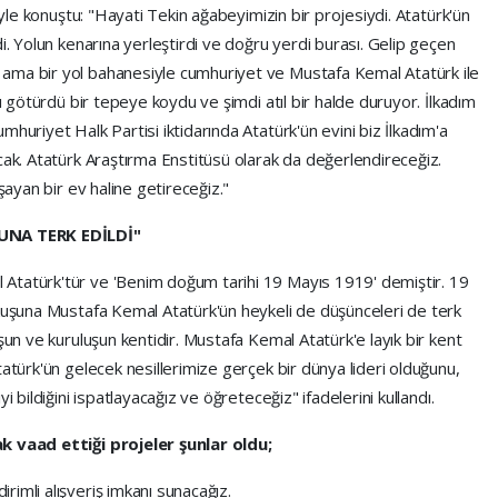
şöyle konuştu: "Hayati Tekin ağabeyimizin bir projesiydi. Atatürk'ün
i. Yolun kenarına yerleştirdi ve doğru yerdi burası. Gelip geçen
ama bir yol bahanesiyle cumhuriyet ve Mustafa Kemal Atatürk ile
dı götürdü bir tepeye koydu ve şimdi atıl bir halde duruyor. İlkadım
huriyet Halk Partisi iktidarında Atatürk'ün evini biz İlkadım'a
cak. Atatürk Araştırma Enstitüsü olarak da değerlendireceğiz.
şayan bir ev haline getireceğiz."
UNA TERK EDİLDİ"
Atatürk'tür ve 'Benim doğum tarihi 19 Mayıs 1919' demiştir. 19
 kuşuna Mustafa Kemal Atatürk'ün heykeli de düşünceleri de terk
şun ve kuruluşun kentidir. Mustafa Kemal Atatürk'e layık bir kent
tatürk'ün gelecek nesillerimize gerçek bir dünya lideri olduğunu,
i bildiğini ispatlayacağız ve öğreteceğiz" ifadelerini kullandı.
ak vaad ettiği projeler şunlar oldu;
imli alışveriş imkanı sunacağız.