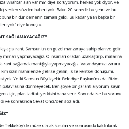
ıza 'Anahtar alan var mı?' diye soruyorum, herkes yok diyor. Ve
) verilen sözden haberi yok. Bakın 20 senedir bu şehri ve bu
tık buna bir dur demenin zamanı geldi. Bu kadar yalan başka bir
leri yok" diye konuştu.
ANT SAĞLAMAYACAĞIZ"
kış açısı rant, Samsun'un en güzel manzaraya sahip olan ve gelir
ey mimari yapmayacağız. O insanları oradan uzaklaştırıp, mallarına
a rant sağlamak mantığıyla yapmayacağız. Vatandaşımızı zarara
 kim sizin mahallenize gelirse gelsin, 'size kentsel dönüşümü
isi yok. Yetki Samsun Büyükşehir Belediye Başkanı'mızda. Bizim
n palavrasına dönmeyecek. Ben şöyle bir garanti alıyorum; sayın
ız için, plan tadilatı yetkisini bana verir. Sonunda ise bu sorunu
di ve sonrasında Cevat Öncü'den söz aldı.
ĞİZ"
 de Tekkeköy'de müze olarak kurulan ve sonrasında kaldırılarak