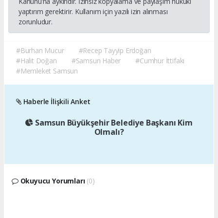
Kanunu’na aykırıdır. İzinsiz kopyalama ve paylaşım hukuki
yaptırım gerektirir. Kullanım için yazılı izin alınması
zorunludur.
#Burhan Mucur
#Recep Tayyip Erdoğan
#Halit Doğan
#Samsun Haber
#Cumhur İttifakı
#Memleket Samsun
Haberle İlişkili Anket
Samsun Büyükşehir Belediye Başkanı Kim
Olmalı?
Okuyucu Yorumları
(0)