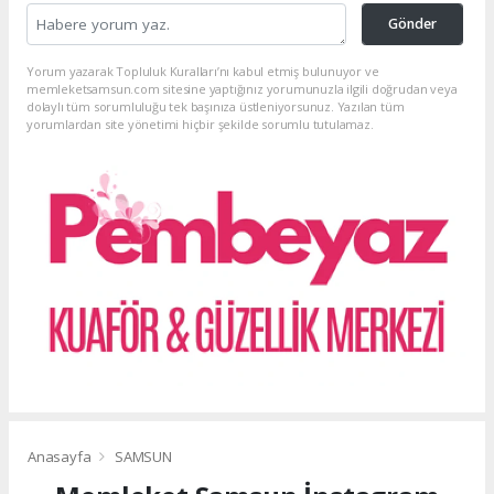
Gönder
Yorum yazarak Topluluk Kuralları’nı kabul etmiş bulunuyor ve
memleketsamsun.com sitesine yaptığınız yorumunuzla ilgili doğrudan veya
dolaylı tüm sorumluluğu tek başınıza üstleniyorsunuz. Yazılan tüm
yorumlardan site yönetimi hiçbir şekilde sorumlu tutulamaz.
Anasayfa
SAMSUN