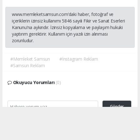
www.memleketsamsun.com’daki haber, fotoğraf ve
içeriklerin izinsiz kullanımı 5846 sayılı Fikir ve Sanat Eserleri
Kanunu’na aykırıdır. İzinsiz kopyalama ve paylaşım hukuki
yaptırım gerektirir. Kullanım için yazılı izin alınması
zorunludur.
#Memleket Samsun
#İnstagram Reklam
#Samsun Reklam
Okuyucu Yorumları
(0)
Gönder
Yorum yazarak Topluluk Kuralları’nı kabul etmiş bulunuyor ve
memleketsamsun.com sitesine yaptığınız yorumunuzla ilgili doğrudan veya
dolaylı tüm sorumluluğu tek başınıza üstleniyorsunuz. Yazılan tüm
yorumlardan site yönetimi hiçbir şekilde sorumlu tutulamaz.