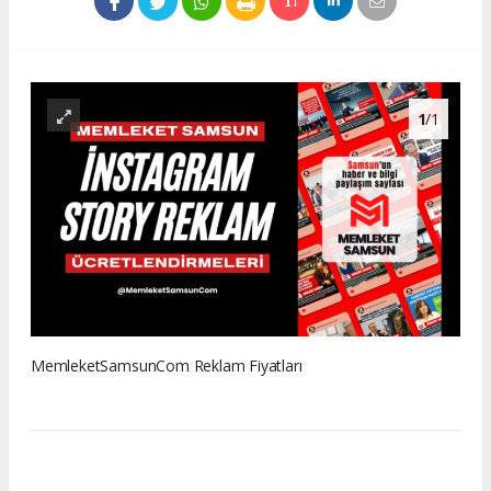
1
/1
MemleketSamsunCom Reklam Fiyatları