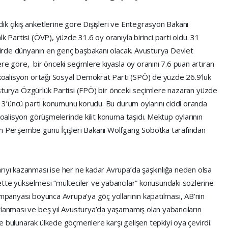
ık çıkış anketlerine göre Dışişleri ve Entegrasyon Bakanı
k Partisi (ÖVP), yüzde 31.6 oy oranıyla birinci parti oldu. 31
kdirde dünyanın en genç başbakanı olacak. Avusturya Devlet
re göre, bir önceki seçimlere kıyasla oy oranını 7.6 puan artıran
 koalisyon ortağı Sosyal Demokrat Parti (SPÖ) de yüzde 26.9’luk
Avusturya Özgürlük Partisi (FPÖ) bir önceki seçimlere nazaran yüzde
ak 3’üncü parti konumunu korudu. Bu durum oylarını ciddi oranda
koalisyon görüşmelerinde kilit konuma taşıdı. Mektup oylarının
im Perşembe günü İçişleri Bakanı Wolfgang Sobotka tarafından
rıyı kazanması ise her ne kadar Avrupa’da şaşkınlığa neden olsa
ette yükselmesi “mülteciler ve yabancılar” konusundaki sözlerine
ampanyası boyunca Avrupa’ya göç yollarının kapatılması, AB’nin
rlanması ve beş yıl Avusturya’da yaşamamış olan yabancıların
e bulunarak ülkede göçmenlere karşı gelişen tepkiyi oya çevirdi.