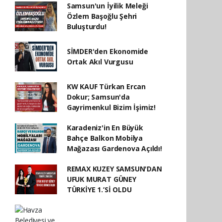
Samsun'un İyilik Meleği
Özlem Başoğlu Şehri
Buluşturdu!
SİMDER'den Ekonomide
Ortak Akıl Vurgusu
KW KAUF Türkan Ercan
Dokur; Samsun'da
Gayrimenkul Bizim İşimiz!
Karadeniz'in En Büyük
Bahçe Balkon Mobilya
Mağazası Gardenova Açıldı!
REMAX KUZEY SAMSUN'DAN
UFUK MURAT GÜNEY
TÜRKİYE 1.’Sİ OLDU