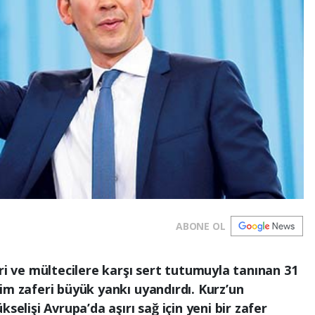
ABONE OL
ri ve mültecilere karşı sert tutumuyla tanınan 31
im zaferi büyük yankı uyandırdı. Kurz’un
selişi Avrupa’da aşırı sağ için yeni bir zafer