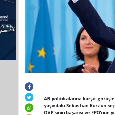
AB politikalarına karşıt görüşle
yaşındaki Sebastian Kurz’un seç
ÖVP’sinin başarısı ve FPÖ’nün yük