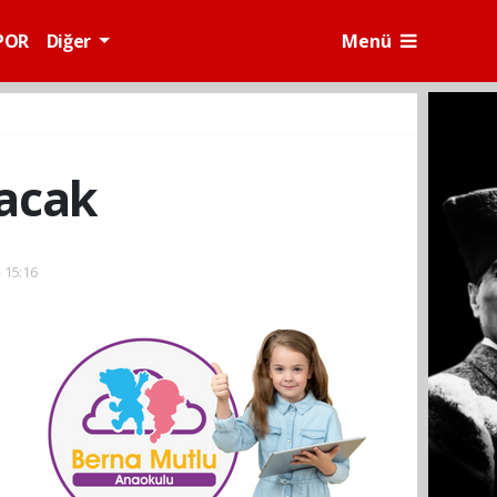
POR
Diğer
Menü
lacak
- 15:16