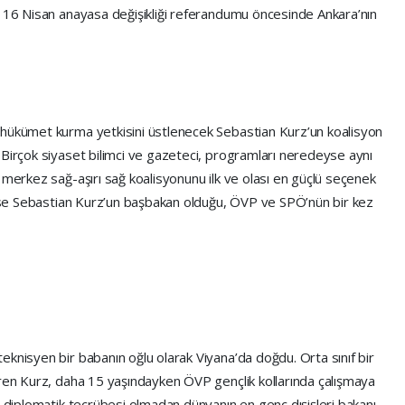
, 16 Nisan anayasa değişikliği referandumu öncesinde Ankara’nın
 hükümet kurma yetkisini üstlenecek Sebastian Kurz’un koalisyon
 Birçok siyaset bilimci ve gazeteci, programları neredeyse aynı
 merkez sağ-aşırı sağ koalisyonunu ilk ve olası en güçlü seçenek
k ise Sebastian Kurz’un başbakan olduğu, ÖVP ve SPÖ’nün bir kez
knisyen bir babanın oğlu olarak Viyana’da doğdu. Orta sınıf bir
iren Kurz, daha 15 yaşındayken ÖVP gençlik kollarında çalışmaya
r diplomatik tecrübesi olmadan dünyanın en genç dışişleri bakanı