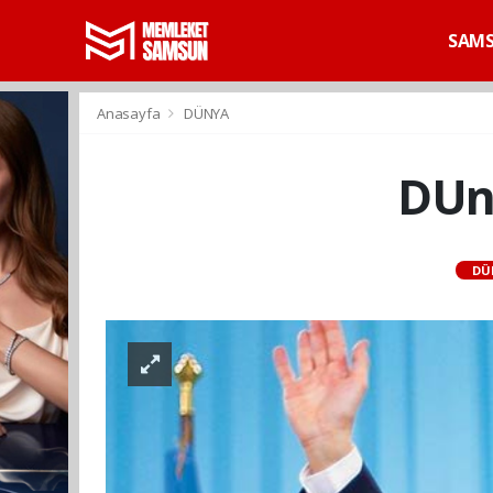
SAM
Anasayfa
DÜNYA
DUny
DÜ