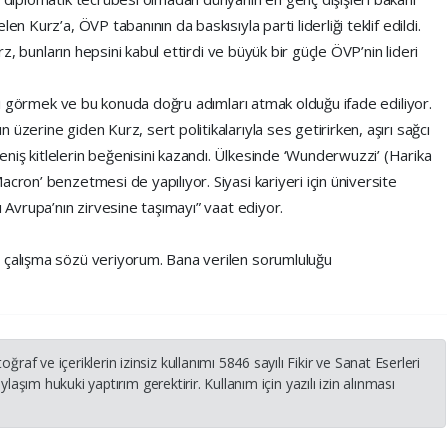
en Kurz’a, ÖVP tabanının da baskısıyla parti liderliği teklif edildi.
urz, bunların hepsini kabul ettirdi ve büyük bir güçle ÖVP’nin lideri
rını görmek ve bu konuda doğru adımları atmak olduğu ifade ediliyor.
üzerine giden Kurz, sert politikalarıyla ses getirirken, aşırı sağcı
niş kitlelerin beğenisini kazandı. Ülkesinde ‘Wunderwuzzi’ (Harika
cron’ benzetmesi de yapılıyor. Siyasi kariyeri için üniversite
ı Avrupa’nın zirvesine taşımayı” vaat ediyor.
e çalışma sözü veriyorum. Bana verilen sorumluluğu
 ve içeriklerin izinsiz kullanımı 5846 sayılı Fikir ve Sanat Eserleri
laşım hukuki yaptırım gerektirir. Kullanım için yazılı izin alınması