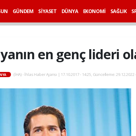
SUN
GÜNDEM
SİYASET
DÜNYA
EKONOMİ
SAĞLIK
S
anın en genç lideri o
(İHA) - İhlas Haber Ajansı | 17.10.2017 - 14:25, Güncelleme: 29.12.2022 
NYA