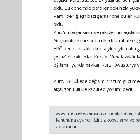
oldu. Bu dönemde parti içindeki hızla yüksel
Parti liderliği için bazı şartlar öne süren K
oldu.
Kurz’un başarısının ise rakiplerinin açıkla
Göçmenler konusunda ülkedeki rahatsızlığın 
FPÖ’den daha aklıselim söylemiyle daha ge
çocuk) olarak anılan Kurz’a ‘Muhafazakâr Ma
eğitimini yarıda bırakan Kurz, “Avusturya’y
Kurz, “Bu ülkede değişim için tüm gücüml
alçakgönüllülükle kabul ediyorum” dedi.
www.memleketsamsun.com’daki haber, fotoğraf
Kanunu’na aykırıdır. İzinsiz kopyalama ve pay
zorunludur.