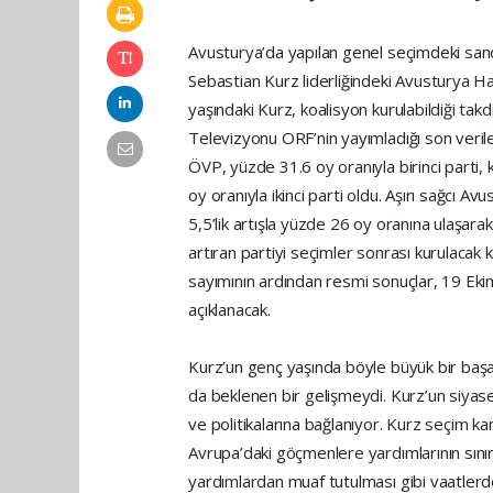
Avusturya’da yapılan genel seçimdeki sand
Sebastian Kurz liderliğindeki Avusturya Hal
yaşındaki Kurz, koalisyon kurulabildiği ta
Televizyonu ORF’nin yayımladığı son verile
ÖVP, yüzde 31.6 oy oranıyla birinci parti,
oy oranıyla ikinci parti oldu. Aşırı sağcı 
5,5’lik artışla yüzde 26 oy oranına ulaşar
artıran partiyi seçimler sonrası kurulacak 
sayımının ardından resmi sonuçlar, 19 Ek
açıklanacak.
Kurz’un genç yaşında böyle büyük bir başa
da beklenen bir gelişmeydi. Kurz’un siyas
ve politikalarına bağlanıyor. Kurz seçim k
Avrupa’daki göçmenlere yardımlarının sını
yardımlardan muaf tutulması gibi vaatlerd