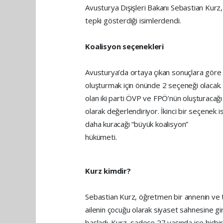
Avusturya Dışişleri Bakanı Sebastian Kurz
tepki gösterdiği isimlerdendi.
Koalisyon seçenekleri
Avusturya’da ortaya çıkan sonuçlara göre
oluşturmak için önünde 2 seçeneği olacak.
olan iki parti ÖVP ve FPÖ’nün oluşturacağı
olarak değerlendiriyor. İkinci bir seçene
daha kuracağı “büyük koalisyon”
hükümeti.
Kurz kimdir?
Sebastian Kurz, öğretmen bir annenin ve te
ailenin çocuğu olarak siyaset sahnesine g
başladı. Kurz, sadece 27 yaşında ise hiçbi