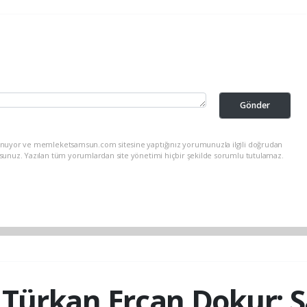
Gönder
lunuyor ve memleketsamsun.com sitesine yaptığınız yorumunuzla ilgili doğrudan
rsunuz. Yazılan tüm yorumlardan site yönetimi hiçbir şekilde sorumlu tutulamaz.
Türkan Ercan Dokur; 