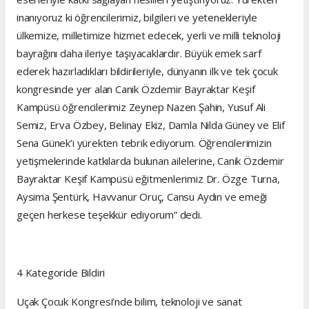
inanıyoruz ki öğrencilerimiz, bilgileri ve yetenekleriyle
ülkemize, milletimize hizmet edecek, yerli ve milli teknoloji
bayrağını daha ileriye taşıyacaklardır. Büyük emek sarf
ederek hazırladıkları bildirileriyle, dünyanın ilk ve tek çocuk
kongresinde yer alan Canik Özdemir Bayraktar Keşif
Kampüsü öğrencilerimiz Zeynep Nazen Şahin, Yusuf Ali
Semiz, Erva Özbey, Belinay Ekiz, Damla Nilda Güney ve Elif
Sena Günek’i yürekten tebrik ediyorum. Öğrencilerimizin
yetişmelerinde katkılarda bulunan ailelerine, Canik Özdemir
Bayraktar Keşif Kampüsü eğitmenlerimiz Dr. Özge Turna,
Aysima Şentürk, Havvanur Oruç, Cansu Aydın ve emeği
geçen herkese teşekkür ediyorum” dedi.
4 Kategoride Bildiri
Uçak Çocuk Kongresi’nde bilim, teknoloji ve sanat