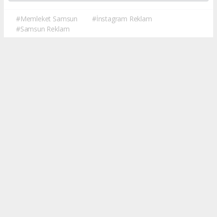
#Memleket Samsun
#İnstagram Reklam
#Samsun Reklam
Okuyucu Yorumları
(0)
Gönder
Yorum yazarak Topluluk Kuralları’nı kabul etmiş bulunuyor ve
memleketsamsun.com sitesine yaptığınız yorumunuzla ilgili doğrudan veya
dolaylı tüm sorumluluğu tek başınıza üstleniyorsunuz. Yazılan tüm
yorumlardan site yönetimi hiçbir şekilde sorumlu tutulamaz.