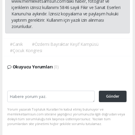
www.memleketsamsun.com’daki haber, fotoğraf ve
içeriklerin izinsiz kullanımı 5846 sayılı Fikir ve Sanat Eserleri
Kanunu’na aykırıdır. İzinsiz kopyalama ve paylaşım hukuki
yaptırım gerektirir. Kullanım için yazılı izin alınması
zorunludur.
#Canik
#Özdemi Bayraktar Keşif Kampüsü
#Çocuk Kongresi
Okuyucu Yorumları
(0)
Gönder
Yorum yazarak Topluluk Kuralları’nı kabul etmiş bulunuyor ve
memleketsamsun.com sitesine yaptığınız yorumunuzla ilgili doğrudan veya
dolaylı tüm sorumluluğu tek başınıza üstleniyorsunuz. Yazılan tüm
yorumlardan site yönetimi hiçbir şekilde sorumlu tutulamaz.