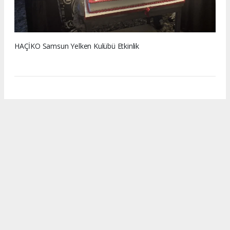
HAÇİKO Samsun Yelken Kulübü Etkinlik
www.memleketsamsun.com’daki haber, fotoğraf ve
içeriklerin izinsiz kullanımı 5846 sayılı Fikir ve Sanat Eserleri
Kanunu’na aykırıdır. İzinsiz kopyalama ve paylaşım hukuki
yaptırım gerektirir. Kullanım için yazılı izin alınması
zorunludur.
#Ferhat Göçer
#Ömür Gedik
#Sokak Hayvanları
#Samsun Akşam