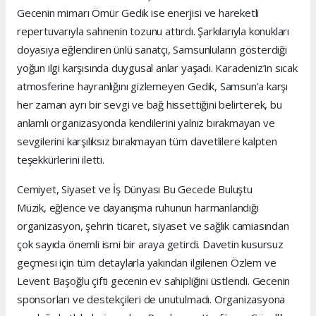
Gecenin mimarı Ömür Gedik ise enerjisi ve hareketli
repertuvarıyla sahnenin tozunu attırdı. Şarkılarıyla konukları
doyasıya eğlendiren ünlü sanatçı, Samsunluların gösterdiği
yoğun ilgi karşısında duygusal anlar yaşadı. Karadeniz’in sıcak
atmosferine hayranlığını gizlemeyen Gedik, Samsun’a karşı
her zaman ayrı bir sevgi ve bağ hissettiğini belirterek, bu
anlamlı organizasyonda kendilerini yalnız bırakmayan ve
sevgilerini karşılıksız bırakmayan tüm davetlilere kalpten
teşekkürlerini iletti.
Cemiyet, Siyaset ve İş Dünyası Bu Gecede Buluştu
Müzik, eğlence ve dayanışma ruhunun harmanlandığı
organizasyon, şehrin ticaret, siyaset ve sağlık camiasından
çok sayıda önemli ismi bir araya getirdi. Davetin kusursuz
geçmesi için tüm detaylarla yakından ilgilenen Özlem ve
Levent Başoğlu çifti gecenin ev sahipliğini üstlendi. Gecenin
sponsorları ve destekçileri de unutulmadı. Organizasyona