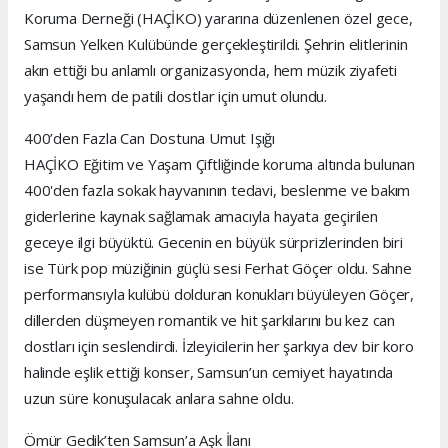
Koruma Derneği (HAÇİKO) yararına düzenlenen özel gece,
Samsun Yelken Kulübünde gerçekleştirildi. Şehrin elitlerinin
akın ettiği bu anlamlı organizasyonda, hem müzik ziyafeti
yaşandı hem de patili dostlar için umut olundu.
400’den Fazla Can Dostuna Umut Işığı
HAÇİKO Eğitim ve Yaşam Çiftliğinde koruma altında bulunan
400'den fazla sokak hayvanının tedavi, beslenme ve bakım
giderlerine kaynak sağlamak amacıyla hayata geçirilen
geceye ilgi büyüktü. Gecenin en büyük sürprizlerinden biri
ise Türk pop müziğinin güçlü sesi Ferhat Göçer oldu. Sahne
performansıyla kulübü dolduran konukları büyüleyen Göçer,
dillerden düşmeyen romantik ve hit şarkılarını bu kez can
dostları için seslendirdi. İzleyicilerin her şarkıya dev bir koro
halinde eşlik ettiği konser, Samsun’un cemiyet hayatında
uzun süre konuşulacak anlara sahne oldu.
Ömür Gedik’ten Samsun’a Aşk İlanı