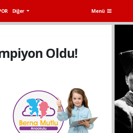
POR
Diğer
Menü
ampiyon Oldu!