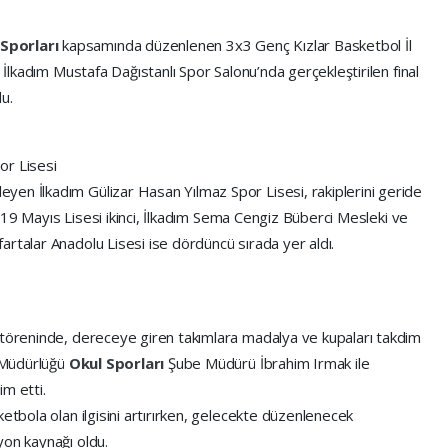
 Sporları
kapsamında düzenlenen 3x3 Genç Kızlar Basketbol İl
. İlkadım Mustafa Dağıstanlı Spor Salonu’nda gerçekleştirilen final
u.
or Lisesi
en İlkadım Gülizar Hasan Yılmaz Spor Lisesi, rakiplerini geride
ım 19 Mayıs Lisesi ikinci, İlkadım Sema Cengiz Büberci Mesleki ve
rtalar Anadolu Lisesi ise dördüncü sırada yer aldı.
 töreninde, dereceye giren takımlara madalya ve kupaları takdim
l Müdürlüğü
Okul Sporları
Şube Müdürü İbrahim Irmak ile
m etti.
etbola olan ilgisini artırırken, gelecekte düzenlenecek
yon kaynağı oldu.