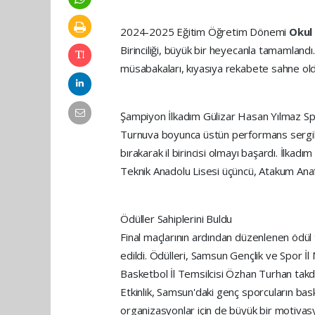
2024-2025 Eğitim Öğretim Dönemi
Okul
Birinciliği, büyük bir heyecanla tamamlandı
müsabakaları, kıyasıya rekabete sahne old
Şampiyon İlkadım Gülizar Hasan Yılmaz Sp
Turnuva boyunca üstün performans sergiley
bırakarak il birincisi olmayı başardı. İlkad
Teknik Anadolu Lisesi üçüncü, Atakum Anafa
Ödüller Sahiplerini Buldu
Final maçlarının ardından düzenlenen ödül
edildi. Ödülleri, Samsun Gençlik ve Spor İ
Basketbol İl Temsilcisi Özhan Turhan takdi
Etkinlik, Samsun'daki genç sporcuların bask
organizasyonlar için de büyük bir motivas