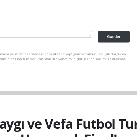
Gönder
lunuyor ve memleketsamsun.com sitesine yaptığınız yorumunuzla ilgili doğrudan
rsunuz. Yazılan tüm yorumlardan site yönetimi hiçbir şekilde sorumlu tutulamaz.
Saygı ve Vefa Futbol T