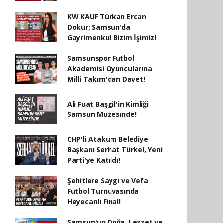
KW KAUF Türkan Ercan
Dokur; Samsun'da
Gayrimenkul Bizim İşimiz!
Samsunspor Futbol
Akademisi Oyuncularına
Milli Takım'dan Davet!
Ali Fuat Başgil'in Kimliği
Samsun Müzesinde!
CHP'li Atakum Belediye
Başkanı Serhat Türkel, Yeni
Parti'ye Katıldı!
Şehitlere Saygı ve Vefa
Futbol Turnuvasında
Heyecanlı Final!
Samsun'un Doğa, Lezzet ve