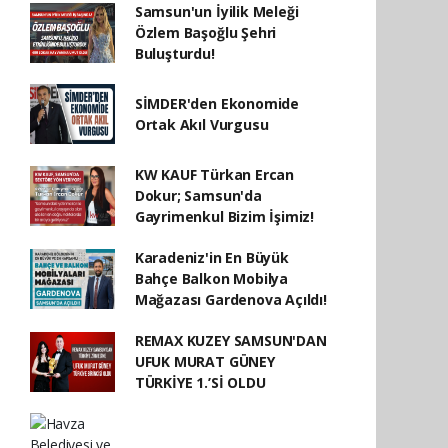
Samsun'un İyilik Meleği
Özlem Başoğlu Şehri
Buluşturdu!
SİMDER'den Ekonomide
Ortak Akıl Vurgusu
KW KAUF Türkan Ercan
Dokur; Samsun'da
Gayrimenkul Bizim İşimiz!
Karadeniz'in En Büyük
Bahçe Balkon Mobilya
Mağazası Gardenova Açıldı!
REMAX KUZEY SAMSUN'DAN
UFUK MURAT GÜNEY
TÜRKİYE 1.’Sİ OLDU