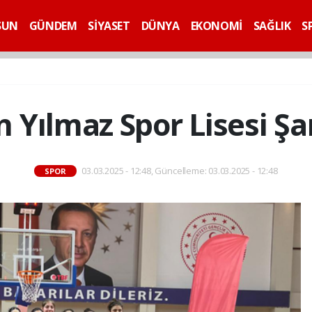
SUN
GÜNDEM
SİYASET
DÜNYA
EKONOMİ
SAĞLIK
S
n Yılmaz Spor Lisesi Ş
03.03.2025 - 12:48, Güncelleme: 03.03.2025 - 12:48
SPOR