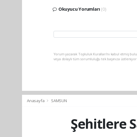
Okuyucu Yorumları
(0)
Yorum yazarak Topluluk Kuralları’nı kabul etmiş bu
veya dolaylı tüm sorumluluğu tek başınıza üstleniyo
Anasayfa
SAMSUN
Şehitlere 