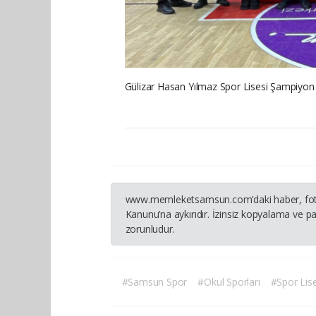
Gülizar Hasan Yılmaz Spor Lisesi Şampiyon
www.memleketsamsun.com’daki haber, fotoğraf
Kanunu’na aykırıdır. İzinsiz kopyalama ve pay
zorunludur.
#Samsun Spor
#Okul Sporları
#Spor Lise