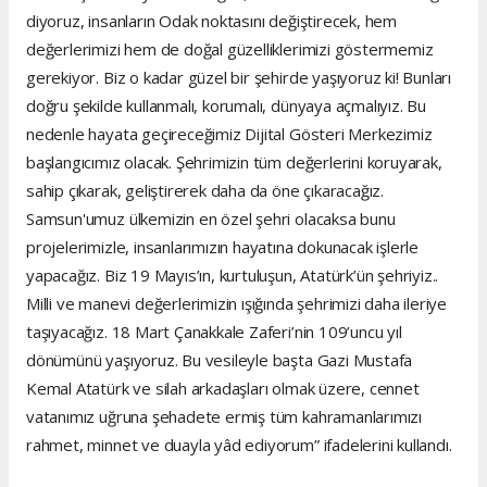
diyoruz, insanların Odak noktasını değiştirecek, hem
değerlerimizi hem de doğal güzelliklerimizi göstermemiz
gerekiyor. Biz o kadar güzel bir şehirde yaşıyoruz ki! Bunları
doğru şekilde kullanmalı, korumalı, dünyaya açmalıyız. Bu
nedenle hayata geçireceğimiz Dijital Gösteri Merkezimiz
başlangıcımız olacak. Şehrimizin tüm değerlerini koruyarak,
sahip çıkarak, geliştirerek daha da öne çıkaracağız.
Samsun'umuz ülkemizin en özel şehri olacaksa bunu
projelerimizle, insanlarımızın hayatına dokunacak işlerle
yapacağız. Biz 19 Mayıs’ın, kurtuluşun, Atatürk’ün şehriyiz..
Milli ve manevi değerlerimizin ışığında şehrimizi daha ileriye
taşıyacağız. 18 Mart Çanakkale Zaferi’nin 109’uncu yıl
dönümünü yaşıyoruz. Bu vesileyle başta Gazi Mustafa
Kemal Atatürk ve silah arkadaşları olmak üzere, cennet
vatanımız uğruna şehadete ermiş tüm kahramanlarımızı
rahmet, minnet ve duayla yâd ediyorum” ifadelerini kullandı.