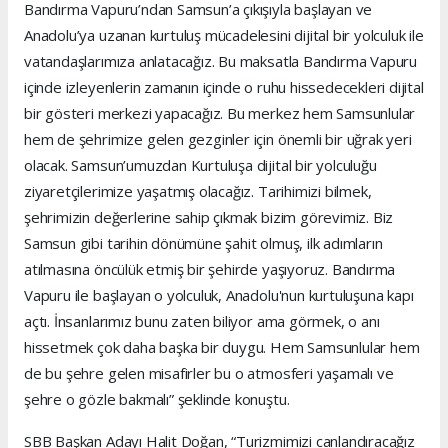
Bandırma Vapuru’ndan Samsun’a çıkışıyla başlayan ve
Anadolu’ya uzanan kurtuluş mücadelesini dijital bir yolculuk ile
vatandaşlarımıza anlatacağız. Bu maksatla Bandırma Vapuru
içinde izleyenlerin zamanın içinde o ruhu hissedecekleri dijital
bir gösteri merkezi yapacağız. Bu merkez hem Samsunlular
hem de şehrimize gelen gezginler için önemli bir uğrak yeri
olacak. Samsun’umuzdan Kurtuluşa dijital bir yolculuğu
ziyaretçilerimize yaşatmış olacağız. Tarihimizi bilmek,
şehrimizin değerlerine sahip çıkmak bizim görevimiz. Biz
Samsun gibi tarihin dönümüne şahit olmuş, ilk adımların
atılmasına öncülük etmiş bir şehirde yaşıyoruz. Bandırma
Vapuru ile başlayan o yolculuk, Anadolu'nun kurtuluşuna kapı
açtı. İnsanlarımız bunu zaten biliyor ama görmek, o anı
hissetmek çok daha başka bir duygu. Hem Samsunlular hem
de bu şehre gelen misafirler bu o atmosferi yaşamalı ve
şehre o gözle bakmalı” şeklinde konuştu.
SBB Başkan Adayı Halit Doğan, “Turizmimizi canlandıracağız