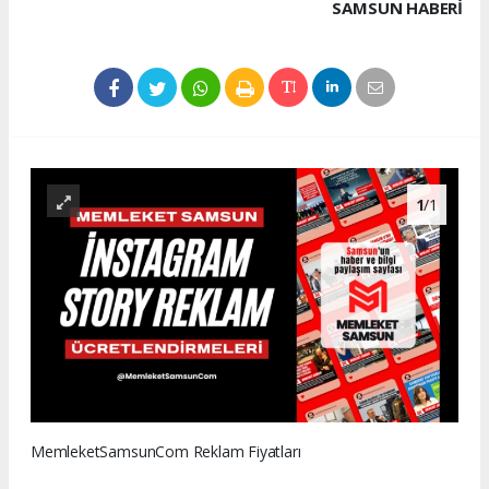
SAMSUN HABERİ
1
/1
MemleketSamsunCom Reklam Fiyatları