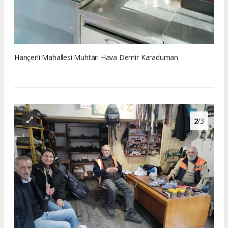
Hançerli Mahallesi Muhtarı Hava Demir Karaduman
2
/3