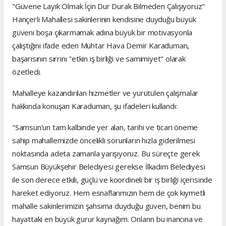
"Güvene Layık Olmak İçin Dur Durak Bilmeden Çalışıyoruz"
Hançerli Mahallesi sakinlerinin kendisine duyduğu büyük
güveni boşa çıkarmamak adına büyük bir motivasyonla
çalıştığını ifade eden Muhtar Hava Demir Karaduman,
başarısının sırrını "etkin iş birliği ve samimiyet" olarak
özetledi.
Mahalleye kazandırılan hizmetler ve yürütülen çalışmalar
hakkında konuşan Karaduman, şu ifadeleri kullandı:
"Samsun'un tam kalbinde yer alan, tarihi ve ticari öneme
sahip mahallemizde öncelikli sorunların hızla giderilmesi
noktasında adeta zamanla yarışıyoruz. Bu süreçte gerek
Samsun Büyükşehir Belediyesi gerekse İlkadım Belediyesi
ile son derece etkili, güçlü ve koordineli bir iş birliği içerisinde
hareket ediyoruz. Hem esnaflarımızın hem de çok kıymetli
mahalle sakinlerimizin şahsıma duyduğu güven, benim bu
hayattaki en büyük gurur kaynağım. Onların bu inancına ve