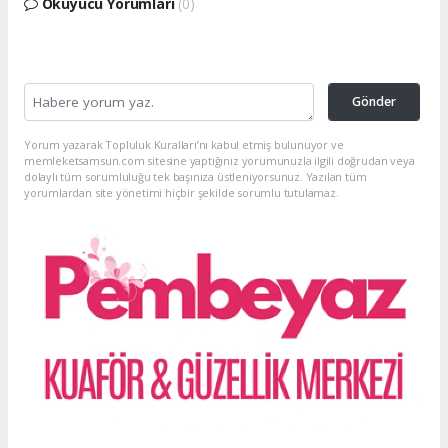
Okuyucu Yorumları
(0)
Gönder
Yorum yazarak Topluluk Kuralları’nı kabul etmiş bulunuyor ve
memleketsamsun.com sitesine yaptığınız yorumunuzla ilgili doğrudan veya
dolaylı tüm sorumluluğu tek başınıza üstleniyorsunuz. Yazılan tüm
yorumlardan site yönetimi hiçbir şekilde sorumlu tutulamaz.