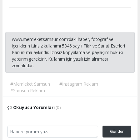
www.memleketsamsun.com’daki haber, fotoğraf ve
içeriklerin izinsiz kullanımı 5846 sayılı Fikir ve Sanat Eserleri
Kanunu’na aykırıdır. İzinsiz kopyalama ve paylaşım hukuki
yaptırım gerektirir. Kullanım için yazılı izin alınması
zorunludur.
#Memleket Samsun
#İnstagram Reklam
#Samsun Reklam
Okuyucu Yorumları
(0)
Gönder