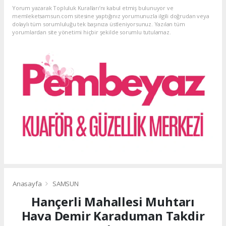
Yorum yazarak Topluluk Kuralları’nı kabul etmiş bulunuyor ve
memleketsamsun.com sitesine yaptığınız yorumunuzla ilgili doğrudan veya
dolaylı tüm sorumluluğu tek başınıza üstleniyorsunuz. Yazılan tüm
yorumlardan site yönetimi hiçbir şekilde sorumlu tutulamaz.
Anasayfa
SAMSUN
Hançerli Mahallesi Muhtarı
Hava Demir Karaduman Takdir