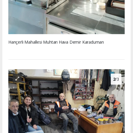
Hançerli Mahallesi Muhtarı Hava Demir Karaduman
2
/3