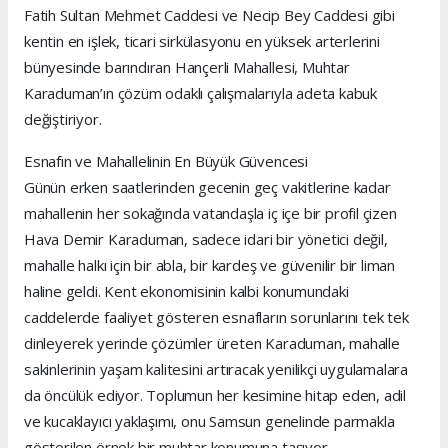
Fatih Sultan Mehmet Caddesi ve Necip Bey Caddesi gibi
kentin en işlek, ticari sirkülasyonu en yüksek arterlerini
bünyesinde barındıran Hançerli Mahallesi, Muhtar
Karaduman’ın çözüm odaklı çalışmalarıyla adeta kabuk
değiştiriyor.
Esnafın ve Mahallelinin En Büyük Güvencesi
Günün erken saatlerinden gecenin geç vakitlerine kadar
mahallenin her sokağında vatandaşla iç içe bir profil çizen
Hava Demir Karaduman, sadece idari bir yönetici değil,
mahalle halkı için bir abla, bir kardeş ve güvenilir bir liman
haline geldi. Kent ekonomisinin kalbi konumundaki
caddelerde faaliyet gösteren esnafların sorunlarını tek tek
dinleyerek yerinde çözümler üreten Karaduman, mahalle
sakinlerinin yaşam kalitesini artıracak yenilikçi uygulamalara
da öncülük ediyor. Toplumun her kesimine hitap eden, adil
ve kucaklayıcı yaklaşımı, onu Samsun genelinde parmakla
gösterilen örnek bir muhtar konumuna taşıyor.