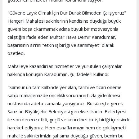
"Güvene Layık Olmak İçin Dur Durak Bilmeden Çalışıyoruz"
Hançerli Mahallesi sakinlerinin kendisine duyduğu büyük
güveni boşa çıkarmamak adına büyük bir motivasyonla
çalıştığını ifade eden Muhtar Hava Demir Karaduman,
başarısının sırrını "etkin iş birliği ve samimiyet" olarak
özetledi.
Mahalleye kazandırılan hizmetler ve yürütülen çalışmalar
hakkında konuşan Karaduman, şu ifadeleri kullandı:
"Samsun'un tam kalbinde yer alan, tarihi ve ticari öneme
sahip mahallemizde öncelikli sorunların hızla giderilmesi
noktasında adeta zamanla yarışıyoruz. Bu süreçte gerek
Samsun Büyükşehir Belediyesi gerekse İlkadım Belediyesi
ile son derece etkili, güçlü ve koordineli bir iş birliği içerisinde
hareket ediyoruz. Hem esnaflarımızın hem de çok kıymetli
mahalle sakinlerimizin şahsıma duyduğu güven, benim bu