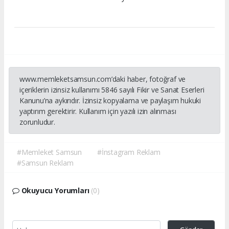
www.memleketsamsun.com’daki haber, fotoğraf ve
içeriklerin izinsiz kullanımı 5846 sayılı Fikir ve Sanat Eserleri
Kanunu’na aykırıdır. İzinsiz kopyalama ve paylaşım hukuki
yaptırım gerektirir. Kullanım için yazılı izin alınması
zorunludur.
#Memleket Samsun
#İnstagram Reklam
#Samsun Reklam
Okuyucu Yorumları
(0)