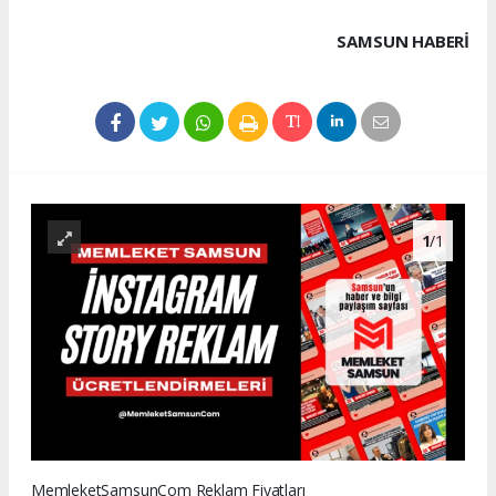
SAMSUN HABERİ
1
/1
MemleketSamsunCom Reklam Fiyatları