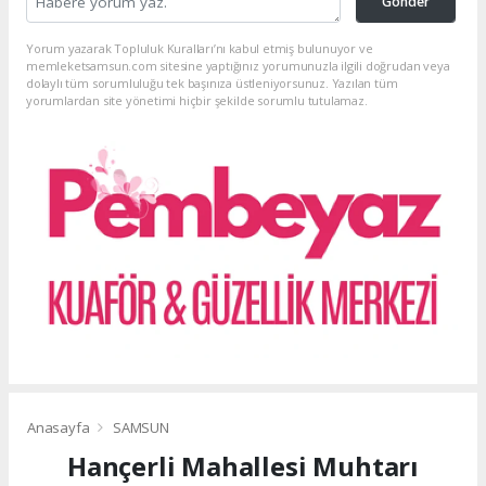
Gönder
Yorum yazarak Topluluk Kuralları’nı kabul etmiş bulunuyor ve
memleketsamsun.com sitesine yaptığınız yorumunuzla ilgili doğrudan veya
dolaylı tüm sorumluluğu tek başınıza üstleniyorsunuz. Yazılan tüm
yorumlardan site yönetimi hiçbir şekilde sorumlu tutulamaz.
Anasayfa
SAMSUN
Hançerli Mahallesi Muhtarı