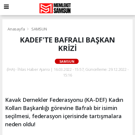
Anasayfa
SAMSUN
KADEF'TE BAFRALI BAŞKAN
KRİZİ
SAMSUN
(İHA) - İhlas Haber Ajansı | 16.03.2022 - 15:57, Güncelleme: 29.12.2022 -
15:16
Kavak Dernekler Federasyonu (KA-DEF) Kadın
Kolları Başkanlığı görevine Bafralı bir isimin
seçilmesi, federasyon içerisinde tartışmalara
neden oldu!