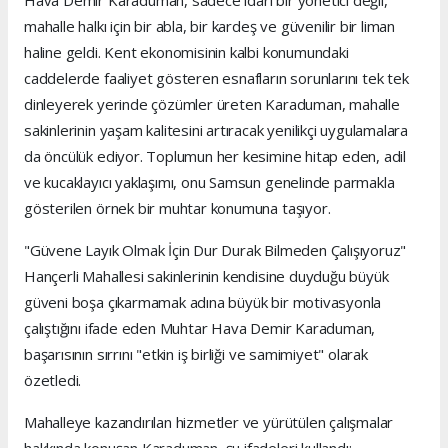
Hava Demir Karaduman, sadece idari bir yönetici değil,
mahalle halkı için bir abla, bir kardeş ve güvenilir bir liman
haline geldi. Kent ekonomisinin kalbi konumundaki
caddelerde faaliyet gösteren esnafların sorunlarını tek tek
dinleyerek yerinde çözümler üreten Karaduman, mahalle
sakinlerinin yaşam kalitesini artıracak yenilikçi uygulamalara
da öncülük ediyor. Toplumun her kesimine hitap eden, adil
ve kucaklayıcı yaklaşımı, onu Samsun genelinde parmakla
gösterilen örnek bir muhtar konumuna taşıyor.
"Güvene Layık Olmak İçin Dur Durak Bilmeden Çalışıyoruz"
Hançerli Mahallesi sakinlerinin kendisine duyduğu büyük
güveni boşa çıkarmamak adına büyük bir motivasyonla
çalıştığını ifade eden Muhtar Hava Demir Karaduman,
başarısının sırrını "etkin iş birliği ve samimiyet" olarak
özetledi.
Mahalleye kazandırılan hizmetler ve yürütülen çalışmalar