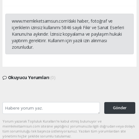
www.memleketsamsun.com’daki haber, fotoğraf ve
içeriklerin izinsiz kullanımı 5846 sayılı Fikir ve Sanat Eserleri
Kanunu’na aykırıdır. İzinsiz kopyalama ve paylaşım hukuki
yaptırım gerektirir. Kullanım için yazılı izin alınması
zorunludur.
Okuyucu Yorumları
(0)
Gönder
Yorum yazarak Topluluk Kuralları’nı kabul etmiş bulunuyor ve
memleketsamsun.com sitesine yaptığınız yorumunuzla ilgili doğrudan veya dolaylı
tüm sorumluluğu tek başınıza üstleniyorsunuz. Yazılan tüm yorumlardan site
yönetimi hiçbir şekilde sorumlu tutulamaz.