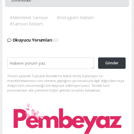
#Memleket Samsun
#İnstagram Reklam
#Samsun Reklam
Okuyucu Yorumları
(0)
Gönder
Yorum yazarak Topluluk Kuralları’nı kabul etmiş bulunuyor ve
memleketsamsun.com sitesine yaptığınız yorumunuzla ilgili doğrudan veya
dolaylı tüm sorumluluğu tek başınıza üstleniyorsunuz. Yazılan tüm
yorumlardan site yönetimi hiçbir şekilde sorumlu tutulamaz.