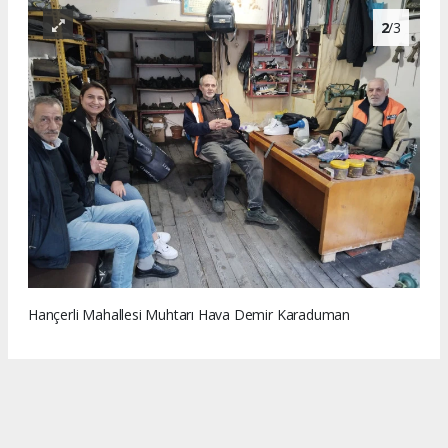
2
/3
Hançerli Mahallesi Muhtarı Hava Demir Karaduman
3
/3