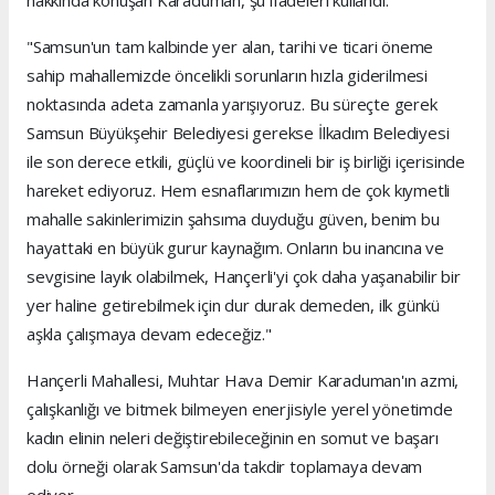
hakkında konuşan Karaduman, şu ifadeleri kullandı:
"Samsun'un tam kalbinde yer alan, tarihi ve ticari öneme
sahip mahallemizde öncelikli sorunların hızla giderilmesi
noktasında adeta zamanla yarışıyoruz. Bu süreçte gerek
Samsun Büyükşehir Belediyesi gerekse İlkadım Belediyesi
ile son derece etkili, güçlü ve koordineli bir iş birliği içerisinde
hareket ediyoruz. Hem esnaflarımızın hem de çok kıymetli
mahalle sakinlerimizin şahsıma duyduğu güven, benim bu
hayattaki en büyük gurur kaynağım. Onların bu inancına ve
sevgisine layık olabilmek, Hançerli'yi çok daha yaşanabilir bir
yer haline getirebilmek için dur durak demeden, ilk günkü
aşkla çalışmaya devam edeceğiz."
Hançerli Mahallesi, Muhtar Hava Demir Karaduman'ın azmi,
çalışkanlığı ve bitmek bilmeyen enerjisiyle yerel yönetimde
kadın elinin neleri değiştirebileceğinin en somut ve başarı
dolu örneği olarak Samsun'da takdir toplamaya devam