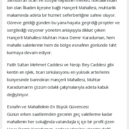
Samsun’un ticari ve sosyal hayatının merkez noktalarından
biri olan İlkadım ilçesine bağlı Hançerli Mahallesi, muhtarlık
makamında adeta bir hizmet seferberliğine sahne oluyor.
Göreve geldiği günden bu yana hayata geçirdiği projeler ve
sergilediği vizyoner yönetim anlayışıyla dikkat çeken
Hançerli Mahallesi Muhtarı Hava Demir Karaduman, hem
mahalle sakinlerinin hem de bölge esnafının gönlünde taht
kurmaya devam ediyor.
Fatih Sultan Mehmet Caddesi ve Necip Bey Caddesi gibi
kentin en işlek, ticari sirkülasyonu en yüksek arterlerini
bünyesinde barındıran Hançerli Mahallesi, Muhtar
Karaduman’ın çözüm odaklı çalışmalarıyla adeta kabuk
değiştiriyor.
Esnafın ve Mahallelinin En Büyük Güvencesi
Günün erken saatlerinden gecenin geç vakitlerine kadar
mahallenin her sokağında vatandaşla iç içe bir profil çizen