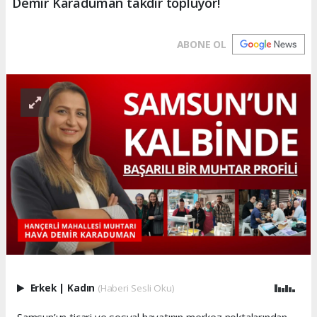
Demir Karaduman takdir topluyor!
ABONE OL
Erkek
|
Kadın
(Haberi Sesli Oku)