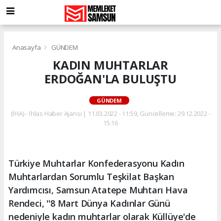
Anasayfa
GÜNDEM
KADIN MUHTARLAR
ERDOĞAN'LA BULUŞTU
GÜNDEM
(İHA) - İhlas Haber Ajansı | 11.03.2022 - 11:59, Güncelleme: 29.12.2022 -
15:16
Türkiye Muhtarlar Konfederasyonu Kadın
Muhtarlardan Sorumlu Teşkilat Başkan
Yardımcısı, Samsun Atatepe Muhtarı Hava
Rendeci, ''8 Mart Dünya Kadınlar Günü
nedeniyle kadın muhtarlar olarak Küllüye'de