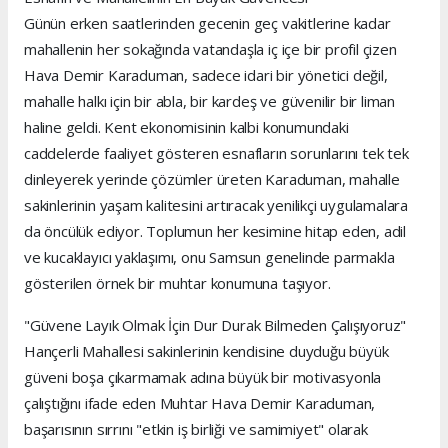
Günün erken saatlerinden gecenin geç vakitlerine kadar
mahallenin her sokağında vatandaşla iç içe bir profil çizen
Hava Demir Karaduman, sadece idari bir yönetici değil,
mahalle halkı için bir abla, bir kardeş ve güvenilir bir liman
haline geldi. Kent ekonomisinin kalbi konumundaki
caddelerde faaliyet gösteren esnafların sorunlarını tek tek
dinleyerek yerinde çözümler üreten Karaduman, mahalle
sakinlerinin yaşam kalitesini artıracak yenilikçi uygulamalara
da öncülük ediyor. Toplumun her kesimine hitap eden, adil
ve kucaklayıcı yaklaşımı, onu Samsun genelinde parmakla
gösterilen örnek bir muhtar konumuna taşıyor.
"Güvene Layık Olmak İçin Dur Durak Bilmeden Çalışıyoruz"
Hançerli Mahallesi sakinlerinin kendisine duyduğu büyük
güveni boşa çıkarmamak adına büyük bir motivasyonla
çalıştığını ifade eden Muhtar Hava Demir Karaduman,
başarısının sırrını "etkin iş birliği ve samimiyet" olarak