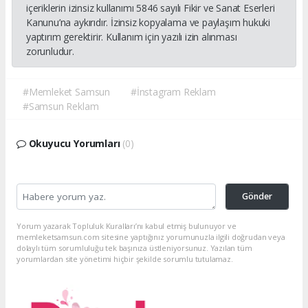
içeriklerin izinsiz kullanımı 5846 sayılı Fikir ve Sanat Eserleri
Kanunu’na aykırıdır. İzinsiz kopyalama ve paylaşım hukuki
yaptırım gerektirir. Kullanım için yazılı izin alınması
zorunludur.
#Memleket Samsun
#İnstagram Reklam
#Samsun Reklam
Okuyucu Yorumları
(0)
Gönder
Yorum yazarak Topluluk Kuralları’nı kabul etmiş bulunuyor ve
memleketsamsun.com sitesine yaptığınız yorumunuzla ilgili doğrudan veya
dolaylı tüm sorumluluğu tek başınıza üstleniyorsunuz. Yazılan tüm
yorumlardan site yönetimi hiçbir şekilde sorumlu tutulamaz.