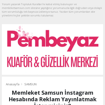
Yorum yazarak Topluluk Kuralları’nı kabul etmiş bulunuyor ve
memleketsamsun.com sitesine yaptığınız yorumunuzla ilgili doğrudan veya dolaylı
tüm sorumluluğu tek başınıza üstleniyorsunuz. Yazılan tüm yorumlardan site
yönetimi hiçbir şekilde sorumlu tutulamaz.
Anasayfa
SAMSUN
Memleket Samsun İnstagram
Hesabında Reklam Yayınlatmak