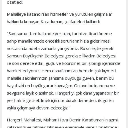
özetledi.
Mahalleye kazandırılan hizmetler ve yürütülen çalışmalar
hakkında konuşan Karaduman, şu ifadeleri kullandı:
"Samsun'un tam kalbinde yer alan, tarihi ve ticari öneme
sahip mahallemizde öncelikli sorunların hızla giderilmesi
noktasında adeta zamanla yarışıyoruz. Bu süreçte gerek
Samsun Büyükşehir Belediyesi gerekse İlkadım Belediyesi
ile son derece etkili, güçlü ve koordineli bir iş birliği içerisinde
hareket ediyoruz. Hem esnaflarımızın hem de çok kıymetli
mahalle sakinlerimizin şahsıma duyduğu güven, benim bu
hayattaki en büyük gurur kaynağım. Onların bu inancına ve
sevgisine layık olabilmek, Hançerli'yi çok daha yaşanabilir bir
yer haline getirebilmek için dur durak demeden, ilk günkü
aşkla çalışmaya devam edeceğiz."
Hançerli Mahallesi, Muhtar Hava Demir Karaduman'ın azmi,
çalışkanlığı ve bitmek bilmeyen enerjisiyle yerel yönetimde