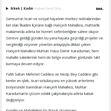
Erkek
|
Kadın
(Haberi Sesli Oku)
Samsun’un ticari ve sosyal hayatının merkez noktalarından
biri olan İlkadım ilçesine bağlı Hançerli Mahallesi, muhtarlık
makamında adeta bir hizmet seferberliğine sahne oluyor.
Göreve geldiği günden bu yana hayata geçirdiği projeler ve
sergilediği vizyoner yönetim anlayışıyla dikkat çeken
Hançerli Mahallesi Muhtarı Hava Demir Karaduman, hem
mahalle sakinlerinin hem de bölge esnafının gönlünde taht
kurmaya devam ediyor.
Fatih Sultan Mehmet Caddesi ve Necip Bey Caddesi gibi
kentin en işlek, ticari sirkülasyonu en yüksek arterlerini
bünyesinde barındıran Hançerli Mahallesi, Muhtar
Karaduman’ın çözüm odaklı çalışmalarıyla adeta kabuk
değiştiriyor.
Esnafın ve Mahallelinin En Büyük Güvencesi