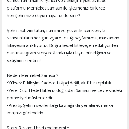
Samsun’un dinamik, güncel ve etkileşimi yüksek haber
platformu Memleket Samsun ile işletmenizi binlerce
hemşehrimize duyurmaya ne dersiniz?
Şehrin nabzını tutan, samimi ve güvenilir içerikleriyle
Samsunluların her gün ziyaret ettiği sayfamızda, markanızın
hikayesini anlatıyoruz. Doğru hedef kitleye, en etkili yöntem
olan Instagram Story reklamlarıyla ulaşın; bilinirliğinizi ve
satışlarınızı artırın!
Neden Memleket Samsun?
•Yüksek Etkileşim: Sadece takipçi değil, aktif bir topluluk.
•Yerel Güç: Hedef kitleniz doğrudan Samsun ve çevresindeki
potansiyel müşterilerdir.
•Prestij: Şehrin sevilen bilgi kaynağında yer alarak marka
imajınızı güçlendirin.
Story Reklam Ücretlendirmemiz;