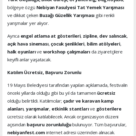
bölgeye özgü
Nebiyan Fasulyesi Tat Yemek Yarışması
ve dikkat çeken
Buzağı Güzellik Yarışması
gibi renkli
yarışmalar yer alıyor.
Ayrıca
engel atlama at gösterileri
,
zipline
,
dev salıncak
,
açık hava sineması
,
çocuk şenlikleri
,
bilim atölyeleri
,
halk oyunları
ve
workshop çalışmaları
da ziyaretçilere
keyifli anlar yaşatacak.
Katılım Ücretsiz, Başvuru Zorunlu
19 Mayıs Belediyesi tarafından yapılan açıklamada, festivalin
önceki yıllarda olduğu gibi bu yıl da tamamen
ücretsiz
olduğu belirtildi. Katılımcılar;
çadır ve karavan kamp
alanları
,
yarışmalar
,
etkinlik stantları
ve
gösterilere
ücretsiz olarak katılabilecek. Ancak organizasyon düzeni
açısından
başvuru zorunluluğu
bulunuyor. Tüm başvurular,
nebiyanfest.com
internet adresi üzerinden alınacak.