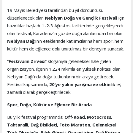
19 Mayıs Belediyesi tarafından bu yıl dördüncüsü
düzenlenecek olan
Nebiyan Doğa ve Gençlik Festivali
için
hazırlıklar başladı. 1-2-3 Ağustos tarihlerinde gerçekleşecek
olan festival, Karadeniz’in gözde doğa alanlarından biri olan
Nebiyan Dağı
’nın eteklerinde katılımcılarına hem spor, hem
kültür hem de eğlence dolu unutulmaz bir deneyim sunacak.
“
Festivalin Zirvesi
” sloganıyla geleneksel hale gelen
organizasyon, ilçenin 1.224 rakımla en yüksek noktası olan
Nebiyan Dağı’nda doğa tutkunlarını bir araya getirecek.
Festival kapsamında,
20’ye yakın yarışma ve etkinlik
eş
zamanlı olarak gerçekleştirilecek.
Spor, Doğa, Kültür ve Eğlence Bir Arada
Bu yılki festival programında;
Off-Road, Motocross,
Tahtaralli, Dağ Bisikleti, Foto Maraton, Geleneksel
Türk Okçuluğu, Bilek Güreşi, Oryantiring, Dağ Koşusu
,