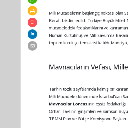
Milli Mücadele'nin başlangıç noktası olan 
Beratı takdim edildi. Türkiye Büyük Millet
mücadeledeki fedakarlıklarını ve kahramanl
Numan Kurtulmuş ve Milli Savunma Bakanı Yaş
toplum kuruluşu temsilcisi katıldı. Madalya,
Mavnacıların Vefası, Mill
Tarihin tozlu sayfalarında kalmış bir kahra
Milli Mücadele döneminde İstanbul'dan Sam
Mavnacılar Loncası
'nın eşsiz fedakarlığı
Orhan Tavlı'nın girişimleri ve Samsun Büy
TBMM Plan ve Bütçe Komisyonu Başkanı 