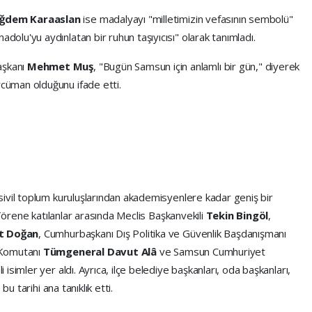
iğdem Karaaslan
ise madalyayı "milletimizin vefasının sembolü"
adolu'yu aydınlatan bir ruhun taşıyıcısı" olarak tanımladı.
aşkanı
Mehmet Muş
, "Bugün Samsun için anlamlı bir gün," diyerek
ercüman olduğunu ifade etti.
ivil toplum kuruluşlarından akademisyenlere kadar geniş bir
 Törene katılanlar arasında Meclis Başkanvekili
Tekin Bingöl
,
it Doğan
, Cumhurbaşkanı Dış Politika ve Güvenlik Başdanışmanı
 Komutanı
Tümgeneral Davut Alâ
ve Samsun Cumhuriyet
 isimler yer aldı. Ayrıca, ilçe belediye başkanları, oda başkanları,
u tarihi ana tanıklık etti.