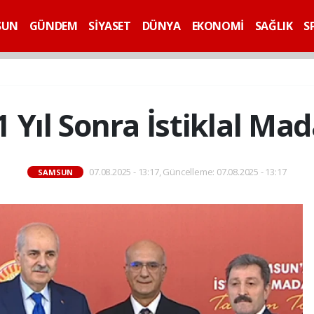
SUN
GÜNDEM
SİYASET
DÜNYA
EKONOMİ
SAĞLIK
S
Yıl Sonra İstiklal Mada
07.08.2025 - 13:17, Güncelleme: 07.08.2025 - 13:17
SAMSUN