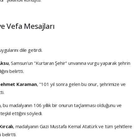
 ve Vefa Mesajları
gularını dile getirdi.
Aksu
, Samsun'un "Kurtaran Şehir" unvanına vurgu yaparak şehrin
ğını belirtti.
ehmet Karaman
, "101 yıl sonra gelen bu onur, şehrimize ve
ti.
n
, bu madalyanın 106 yıllık bir onurun taçlanması olduğunu ve
şkil ettiğini söyledi.
ırcalı
, madalyanın Gazi Mustafa Kemal Atatürk ve tüm şehitlere
belirtti.