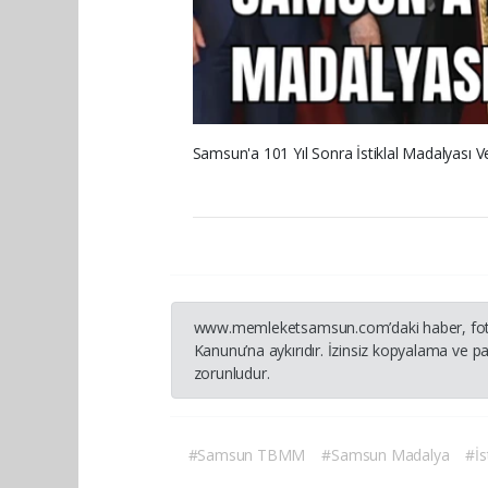
Samsun'a 101 Yıl Sonra İstiklal Madalyası Ver
www.memleketsamsun.com’daki haber, fotoğraf
Kanunu’na aykırıdır. İzinsiz kopyalama ve pay
zorunludur.
#Samsun TBMM
#Samsun Madalya
#İs