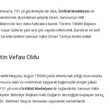
Samsun'a, 101 yıl gecikmeyle de olsa,
İstiklal Madalyası
ve
 Meclisi'nde düzenlenen anlamlı tören, Samsun'un milli
ıklarını bir kez daha hafızalara kazıdı. Törene TBMM Başkanı
ar Güler'in yanı sıra çok sayıda milletvekili, bürokrat ve sivil
 törenle birlikte Samsun Valisi Orhan Tavlı'ya teslim edildi.
etin Vefası Oldu
manlık hikayesi, bugün TBMM çatısı altında hak ettiği onuru buldu.
sun'a silah ve mühimmat taşıyarak bağımsızlık ateşini yakan
, 101 yıl sonra
İstiklal Madalyası
ile taçlandırıldı. Samsun Valisi
ükşehir Belediye Başkanı Halit Doğan'ın desteğiyle başlayan süreç,
Dr. Mehmet Muş'un temasları sayesinde tamamlandı.