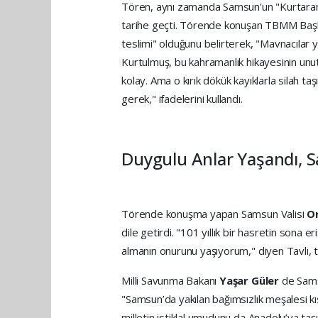
Tören, aynı zamanda Samsun'un "Kurtaran Şe
tarihe geçti. Törende konuşan TBMM Baş
teslimi" olduğunu belirterek, "Mavnacılar yal
Kurtulmuş, bu kahramanlık hikayesinin unu
kolay. Ama o kırık dökük kayıklarla silah t
gerek," ifadelerini kullandı.
Duygulu Anlar Yaşandı, S
Törende konuşma yapan Samsun Valisi
Or
dile getirdi. "101 yıllık bir hasretin sona 
almanın onurunu yaşıyorum," diyen Tavlı, 
Milli Savunma Bakanı
Yaşar Güler
de Sams
"Samsun’da yakılan bağımsızlık meşalesi k
milletin istiklal umudunu da Anadolu’ya taş