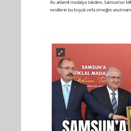
Bu anlamlı madalya takdimi, Samsun'un Mill
nesillerin bu büyük vefa örneğini unutmama