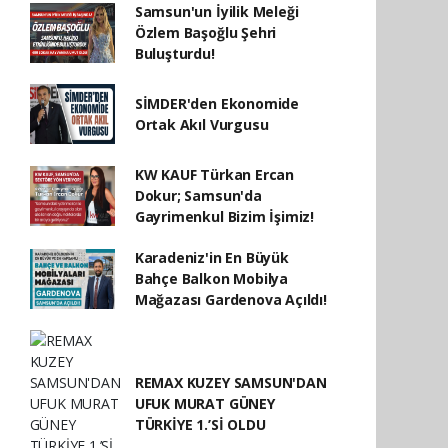
Samsun'un İyilik Meleği
Özlem Başoğlu Şehri
Buluşturdu!
SİMDER'den Ekonomide
Ortak Akıl Vurgusu
KW KAUF Türkan Ercan
Dokur; Samsun'da
Gayrimenkul Bizim İşimiz!
Karadeniz'in En Büyük
Bahçe Balkon Mobilya
Mağazası Gardenova Açıldı!
REMAX KUZEY SAMSUN'DAN
UFUK MURAT GÜNEY
TÜRKİYE 1.’Sİ OLDU