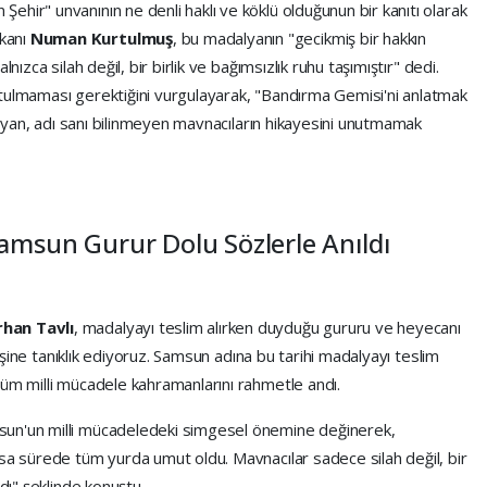
hir" unvanının ne denli haklı ve köklü olduğunun bir kanıtı olarak
kanı
Numan Kurtulmuş
, bu madalyanın "gecikmiş bir hakkın
nızca silah değil, bir birlik ve bağımsızlık ruhu taşımıştır" dedi.
tulmaması gerektiğini vurgulayarak, "Bandırma Gemisi'ni anlatmak
aşıyan, adı sanı bilinmeyen mavnacıların hikayesini unutmamak
amsun Gurur Dolu Sözlerle Anıldı
han Tavlı
, madalyayı teslim alırken duyduğu gururu ve heyecanı
erişine tanıklık ediyoruz. Samsun adına bu tarihi madalyayı teslim
tüm milli mücadele kahramanlarını rahmetle andı.
un'un milli mücadeledeki simgesel önemine değinerek,
ısa sürede tüm yurda umut oldu. Mavnacılar sadece silah değil, bir
ıdı" şeklinde konuştu.