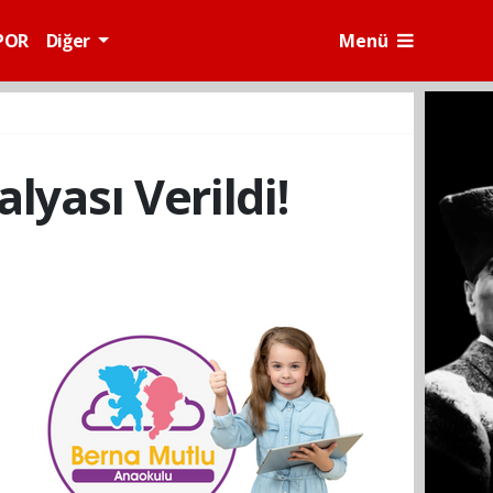
POR
Diğer
Menü
lyası Verildi!