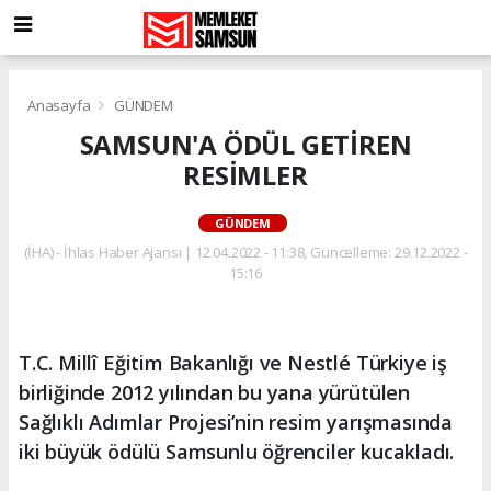
Anasayfa
GÜNDEM
SAMSUN'A ÖDÜL GETİREN
RESİMLER
GÜNDEM
(İHA) - İhlas Haber Ajansı | 12.04.2022 - 11:38, Güncelleme: 29.12.2022 -
15:16
T.C. Millî Eğitim Bakanlığı ve Nestlé Türkiye iş
birliğinde 2012 yılından bu yana yürütülen
Sağlıklı Adımlar Projesi’nin resim yarışmasında
iki büyük ödülü Samsunlu öğrenciler kucakladı.