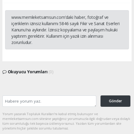
www.memleketsamsun.com’daki haber, fotoğraf ve
içeriklerin izinsiz kullanımı 5846 sayılı Fikir ve Sanat Eserleri
Kanunu’na aykırıdır. İzinsiz kopyalama ve paylaşım hukuki
yaptırım gerektirir. Kullanım için yazılı izin alınması
zorunludur.
Okuyucu Yorumları
(0)
Gönder
Yorum yazarak Topluluk Kuralları’nı kabul etmiş bulunuyor ve
memleketsamsun.com sitesine yaptığınız yorumunuzla ilgili doğrudan veya dolaylı
tüm sorumluluğu tek başınıza üstleniyorsunuz. Yazılan tüm yorumlardan site
yönetimi hiçbir şekilde sorumlu tutulamaz.