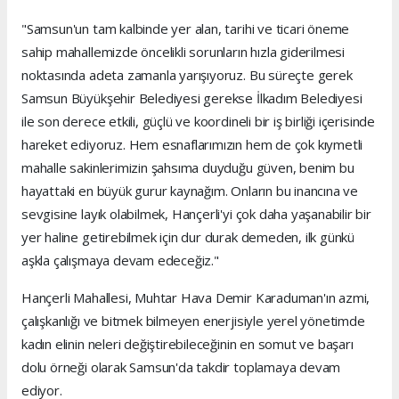
"Samsun'un tam kalbinde yer alan, tarihi ve ticari öneme
sahip mahallemizde öncelikli sorunların hızla giderilmesi
noktasında adeta zamanla yarışıyoruz. Bu süreçte gerek
Samsun Büyükşehir Belediyesi gerekse İlkadım Belediyesi
ile son derece etkili, güçlü ve koordineli bir iş birliği içerisinde
hareket ediyoruz. Hem esnaflarımızın hem de çok kıymetli
mahalle sakinlerimizin şahsıma duyduğu güven, benim bu
hayattaki en büyük gurur kaynağım. Onların bu inancına ve
sevgisine layık olabilmek, Hançerli'yi çok daha yaşanabilir bir
yer haline getirebilmek için dur durak demeden, ilk günkü
aşkla çalışmaya devam edeceğiz."
Hançerli Mahallesi, Muhtar Hava Demir Karaduman'ın azmi,
çalışkanlığı ve bitmek bilmeyen enerjisiyle yerel yönetimde
kadın elinin neleri değiştirebileceğinin en somut ve başarı
dolu örneği olarak Samsun'da takdir toplamaya devam
ediyor.