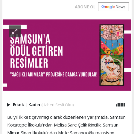
ABONE OL
Erkek
|
Kadın
(Haberi Sesli Oku)
Bu yıl ilk kez çevrimiçi olarak düzenlenen yarışmada, Samsun
Kocatepe İlkokulu’ndan Melisa Sare Çelik ikincilik, Samsun
Mimar Sinan İlkokulu’ndan Mete Samancıoğlu mansiyon