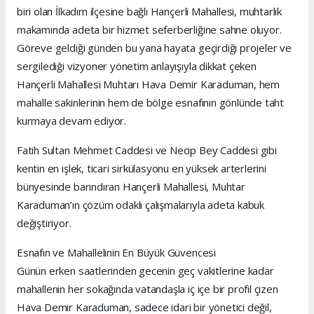
biri olan İlkadım ilçesine bağlı Hançerli Mahallesi, muhtarlık
makamında adeta bir hizmet seferberliğine sahne oluyor.
Göreve geldiği günden bu yana hayata geçirdiği projeler ve
sergilediği vizyoner yönetim anlayışıyla dikkat çeken
Hançerli Mahallesi Muhtarı Hava Demir Karaduman, hem
mahalle sakinlerinin hem de bölge esnafının gönlünde taht
kurmaya devam ediyor.
Fatih Sultan Mehmet Caddesi ve Necip Bey Caddesi gibi
kentin en işlek, ticari sirkülasyonu en yüksek arterlerini
bünyesinde barındıran Hançerli Mahallesi, Muhtar
Karaduman’ın çözüm odaklı çalışmalarıyla adeta kabuk
değiştiriyor.
Esnafın ve Mahallelinin En Büyük Güvencesi
Günün erken saatlerinden gecenin geç vakitlerine kadar
mahallenin her sokağında vatandaşla iç içe bir profil çizen
Hava Demir Karaduman, sadece idari bir yönetici değil,