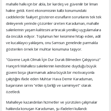
mahalle halkı için bir abla, bir kardeş ve güvenilir bir liman
haline geldi. Kent ekonomisinin kalbi konumundaki
caddelerde faaliyet gösteren esnafların sorunlarını tek tek
dinleyerek yerinde çözümler üreten Karaduman, mahalle
sakinlerinin yaşam kalitesini artıracak yenilikçi uygulamalara
da öncülük ediyor. Toplumun her kesimine hitap eden, adil
ve kucaklayıcı yaklaşımı, onu Samsun genelinde parmakla
gösterilen örnek bir muhtar konumuna taşıyor.
"Güvene Layık Olmak İçin Dur Durak Bilmeden Çalışıyoruz"
Hançerli Mahallesi sakinlerinin kendisine duyduğu büyük
güveni boşa çıkarmamak adına büyük bir motivasyonla
çalıştığını ifade eden Muhtar Hava Demir Karaduman,
başarısının sırrını "etkin iş birliği ve samimiyet" olarak
özetledi.
Mahalleye kazandırılan hizmetler ve yürütülen çalışmalar
hakkında konuşan Karaduman, şu ifadeleri kullandı: