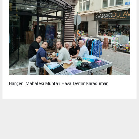
Hançerli Mahallesi Muhtarı Hava Demir Karaduman
www.memleketsamsun.com’daki haber, fotoğraf ve