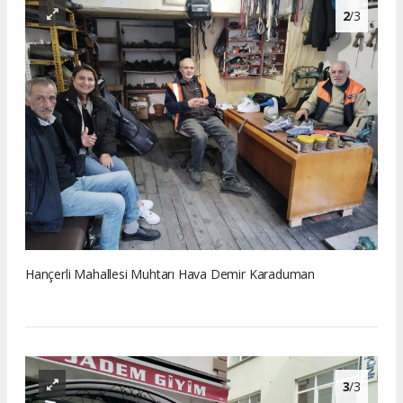
2
/3
Hançerli Mahallesi Muhtarı Hava Demir Karaduman
3
/3