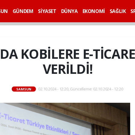
SUN
GÜNDEM
SİYASET
DÜNYA
EKONOMİ
SAĞLIK
S
A KOBİLERE E-TİCARE
VERİLDİ!
02.10.2024 - 12:20, Güncelleme: 02.10.2024 - 12:20
SAMSUN