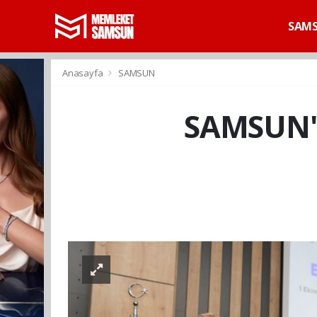
SAM
Anasayfa
SAMSUN
SAMSUN'D