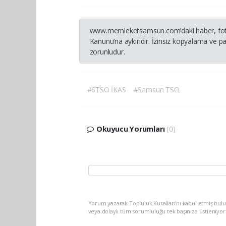
www.memleketsamsun.com’daki haber, fotoğraf
Kanunu’na aykırıdır. İzinsiz kopyalama ve pay
zorunludur.
#STSO İKAS
#Samsun TSO
Okuyucu Yorumları
(0)
Yorum yazarak Topluluk Kuralları’nı kabul etmiş bu
veya dolaylı tüm sorumluluğu tek başınıza üstleniyo