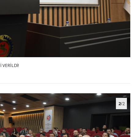
 VERİLDİ!
2
/2