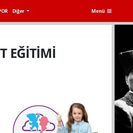
POR
Diğer
Menü
T EĞİTİMİ