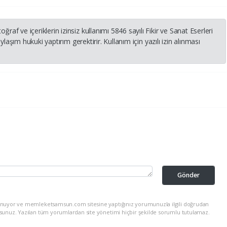
 ve içeriklerin izinsiz kullanımı 5846 sayılı Fikir ve Sanat Eserleri
laşım hukuki yaptırım gerektirir. Kullanım için yazılı izin alınması
Gönder
lunuyor ve memleketsamsun.com sitesine yaptığınız yorumunuzla ilgili doğrudan
rsunuz. Yazılan tüm yorumlardan site yönetimi hiçbir şekilde sorumlu tutulamaz.