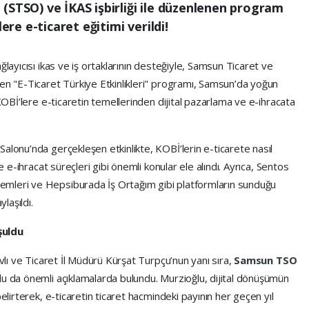
(STSO) ve İKAS işbirliği ile düzenlenen program
e e-ticaret eğitimi verildi!
ğlayıcısı ikas ve iş ortaklarının desteğiyle, Samsun Ticaret ve
nen "E-Ticaret Türkiye Etkinlikleri" programı, Samsun’da yoğun
 KOBİ’lere e-ticaretin temellerinden dijital pazarlama ve e-ihracata
 Salonu’nda gerçekleşen etkinlikte, KOBİ’lerin e-ticarete nasıl
e e-ihracat süreçleri gibi önemli konular ele alındı. Ayrıca, Sentos
mleri ve Hepsiburada İş Ortağım gibi platformların sunduğu
laşıldı.
şuldu
avlı ve Ticaret İl Müdürü Kürşat Turpçu’nun yanı sıra,
Samsun TSO
lu da önemli açıklamalarda bulundu. Murzioğlu, dijital dönüşümün
belirterek, e-ticaretin ticaret hacmindeki payının her geçen yıl