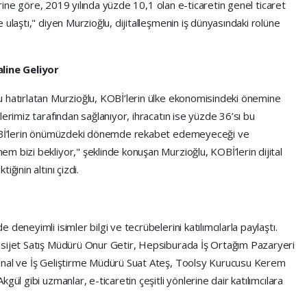
lerine göre, 2019 yılında yüzde 10,1 olan e-ticaretin genel ticaret
ulaştı," diyen Murzioğlu, dijitalleşmenin iş dünyasındaki rolüne
aline Geliyor
 hatırlatan Murzioğlu, KOBİ’lerin ülke ekonomisindeki önemine
erimiz tarafından sağlanıyor, ihracatın ise yüzde 36’sı bu
 KOBİ’lerin önümüzdeki dönemde rekabet edemeyeceği ve
 bizi bekliyor," şeklinde konuşan Murzioğlu, KOBİ’lerin dijital
ğinin altını çizdi.
deneyimli isimler bilgi ve tecrübelerini katılımcılarla paylaştı.
psijet Satış Müdürü Onur Getir, Hepsiburada İş Ortağım Pazaryeri
anal ve İş Geliştirme Müdürü Suat Ateş, Toolsy Kurucusu Kerem
ül gibi uzmanlar, e-ticaretin çeşitli yönlerine dair katılımcılara