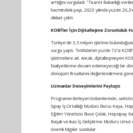
arttığını vurguladı. "Ticaret Bakanlığı veri
hacmindeki payı, 2023 yılında yüzde 20,3’e 
dikkat çekti.
KOBİ’ler İçin Dijitalleşme Zorunluluk H
Türkiye'de 3,5 milyon işletme bulunduğunu
vurgu yaptı. "İstihdamın yüzde 72’si KOBİ’l
işletmelere ait. Ancak, dijitalleşmeyen
faaliyetlerine devam edemeyeceği bir dönem
dönüşüm fırsatlarını değerlendirmesi gerekti
Uzmanlar Deneyimlerini Paylaştı
Programın ilerleyen bölümlerinde, sektörde 
Sipay İş Ortaklığı Müdürü Burcu Kaya, He
Eğitim Yöneticisi Buse Çolak, Hepsipay K
Başalı ve ikas İş Geliştirme Müdürü Umut Akg
önemli bilgiler sundular.