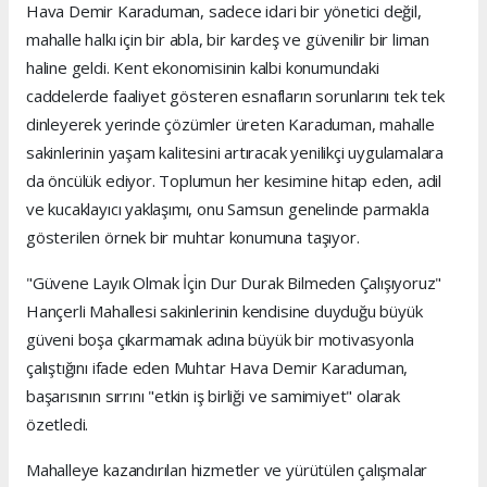
Hava Demir Karaduman, sadece idari bir yönetici değil,
mahalle halkı için bir abla, bir kardeş ve güvenilir bir liman
haline geldi. Kent ekonomisinin kalbi konumundaki
caddelerde faaliyet gösteren esnafların sorunlarını tek tek
dinleyerek yerinde çözümler üreten Karaduman, mahalle
sakinlerinin yaşam kalitesini artıracak yenilikçi uygulamalara
da öncülük ediyor. Toplumun her kesimine hitap eden, adil
ve kucaklayıcı yaklaşımı, onu Samsun genelinde parmakla
gösterilen örnek bir muhtar konumuna taşıyor.
"Güvene Layık Olmak İçin Dur Durak Bilmeden Çalışıyoruz"
Hançerli Mahallesi sakinlerinin kendisine duyduğu büyük
güveni boşa çıkarmamak adına büyük bir motivasyonla
çalıştığını ifade eden Muhtar Hava Demir Karaduman,
başarısının sırrını "etkin iş birliği ve samimiyet" olarak
özetledi.
Mahalleye kazandırılan hizmetler ve yürütülen çalışmalar