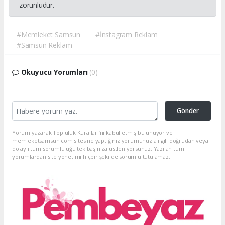
zorunludur.
#Memleket Samsun
#İnstagram Reklam
#Samsun Reklam
Okuyucu Yorumları
(0)
Gönder
Yorum yazarak Topluluk Kuralları’nı kabul etmiş bulunuyor ve
memleketsamsun.com sitesine yaptığınız yorumunuzla ilgili doğrudan veya
dolaylı tüm sorumluluğu tek başınıza üstleniyorsunuz. Yazılan tüm
yorumlardan site yönetimi hiçbir şekilde sorumlu tutulamaz.