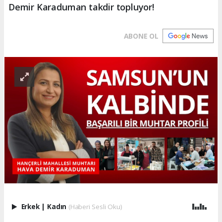
Demir Karaduman takdir topluyor!
ABONE OL
Erkek
|
Kadın
(Haberi Sesli Oku)