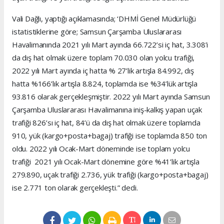
Vali Dağlı, yaptığı açıklamasında; ‘DHMİ Genel Müdürlüğü
istatistiklerine göre; Samsun Çarşamba Uluslararası
Havalimanında 2021 yılı Mart ayında 66.722’si iç hat, 3.308’i
da dış hat olmak üzere toplam 70.030 olan yolcu trafiği,
2022 yılı Mart ayında iç hatta % 27’lik artışla 84.992, dış
hatta %166’lık artışla 8.824, toplamda ise %34’lük artışla
93.816 olarak gerçekleşmiştir. 2022 yılı Mart ayında Samsun
Çarşamba Uluslararası Havalimanına iniş-kalkış yapan uçak
trafiği 826’sı iç hat, 84’ü da dış hat olmak üzere toplamda
910, yük (kargo+posta+bagaj) trafiği ise toplamda 850 ton
oldu. 2022 yılı Ocak-Mart döneminde ise toplam yolcu
trafiği 2021 yılı Ocak-Mart dönemine göre %41’lik artışla
279.890, uçak trafiği 2.736, yük trafiği (kargo+posta+bagaj)
ise 2.771 ton olarak gerçekleşti.” dedi.