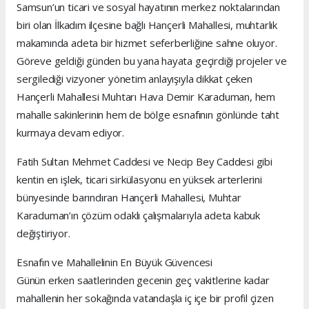
Samsun’un ticari ve sosyal hayatının merkez noktalarından
biri olan İlkadım ilçesine bağlı Hançerli Mahallesi, muhtarlık
makamında adeta bir hizmet seferberliğine sahne oluyor.
Göreve geldiği günden bu yana hayata geçirdiği projeler ve
sergilediği vizyoner yönetim anlayışıyla dikkat çeken
Hançerli Mahallesi Muhtarı Hava Demir Karaduman, hem
mahalle sakinlerinin hem de bölge esnafının gönlünde taht
kurmaya devam ediyor.
Fatih Sultan Mehmet Caddesi ve Necip Bey Caddesi gibi
kentin en işlek, ticari sirkülasyonu en yüksek arterlerini
bünyesinde barındıran Hançerli Mahallesi, Muhtar
Karaduman’ın çözüm odaklı çalışmalarıyla adeta kabuk
değiştiriyor.
Esnafın ve Mahallelinin En Büyük Güvencesi
Günün erken saatlerinden gecenin geç vakitlerine kadar
mahallenin her sokağında vatandaşla iç içe bir profil çizen