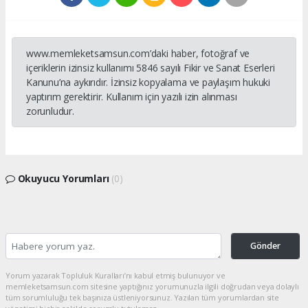
www.memleketsamsun.com’daki haber, fotoğraf ve
içeriklerin izinsiz kullanımı 5846 sayılı Fikir ve Sanat Eserleri
Kanunu’na aykırıdır. İzinsiz kopyalama ve paylaşım hukuki
yaptırım gerektirir. Kullanım için yazılı izin alınması
zorunludur.
Okuyucu Yorumları
(0)
Gönder
Yorum yazarak Topluluk Kuralları’nı kabul etmiş bulunuyor ve
memleketsamsun.com sitesine yaptığınız yorumunuzla ilgili doğrudan veya dolaylı
tüm sorumluluğu tek başınıza üstleniyorsunuz. Yazılan tüm yorumlardan site