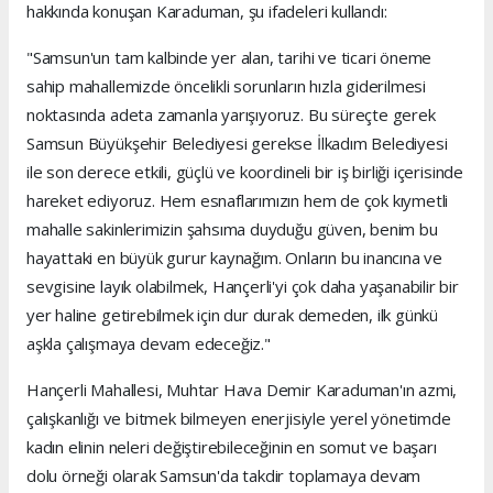
hakkında konuşan Karaduman, şu ifadeleri kullandı:
"Samsun'un tam kalbinde yer alan, tarihi ve ticari öneme
sahip mahallemizde öncelikli sorunların hızla giderilmesi
noktasında adeta zamanla yarışıyoruz. Bu süreçte gerek
Samsun Büyükşehir Belediyesi gerekse İlkadım Belediyesi
ile son derece etkili, güçlü ve koordineli bir iş birliği içerisinde
hareket ediyoruz. Hem esnaflarımızın hem de çok kıymetli
mahalle sakinlerimizin şahsıma duyduğu güven, benim bu
hayattaki en büyük gurur kaynağım. Onların bu inancına ve
sevgisine layık olabilmek, Hançerli'yi çok daha yaşanabilir bir
yer haline getirebilmek için dur durak demeden, ilk günkü
aşkla çalışmaya devam edeceğiz."
Hançerli Mahallesi, Muhtar Hava Demir Karaduman'ın azmi,
çalışkanlığı ve bitmek bilmeyen enerjisiyle yerel yönetimde
kadın elinin neleri değiştirebileceğinin en somut ve başarı
dolu örneği olarak Samsun'da takdir toplamaya devam