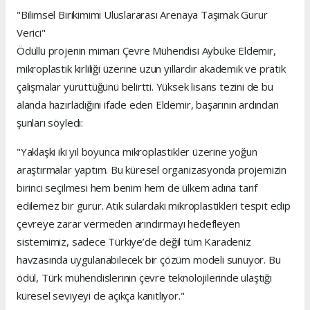
"Bilimsel Birikimimi Uluslararası Arenaya Taşımak Gurur
Verici"
Ödüllü projenin mimarı Çevre Mühendisi Aybüke Eldemir,
mikroplastik kirliliği üzerine uzun yıllardır akademik ve pratik
çalışmalar yürüttüğünü belirtti. Yüksek lisans tezini de bu
alanda hazırladığını ifade eden Eldemir, başarının ardından
şunları söyledi:
"Yaklaşki iki yıl boyunca mikroplastikler üzerine yoğun
araştırmalar yaptım. Bu küresel organizasyonda projemizin
birinci seçilmesi hem benim hem de ülkem adına tarif
edilemez bir gurur. Atık sulardaki mikroplastikleri tespit edip
çevreye zarar vermeden arındırmayı hedefleyen
sistemimiz, sadece Türkiye’de değil tüm Karadeniz
havzasında uygulanabilecek bir çözüm modeli sunuyor. Bu
ödül, Türk mühendislerinin çevre teknolojilerinde ulaştığı
küresel seviyeyi de açıkça kanıtlıyor."