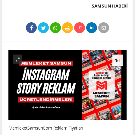
SAMSUN HABERİ
1
/1
MemleketSamsunCom Reklam Fiyatları