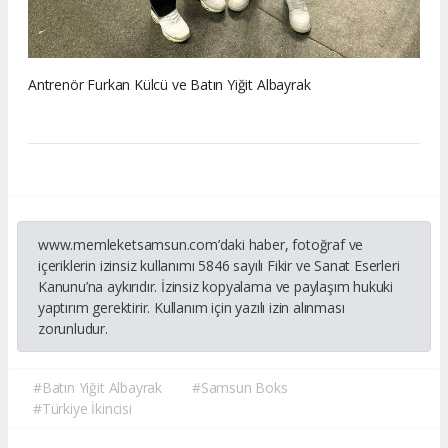
Antrenör Furkan Külcü ve Batın Yiğit Albayrak
www.memleketsamsun.com’daki haber, fotoğraf ve
içeriklerin izinsiz kullanımı 5846 sayılı Fikir ve Sanat Eserleri
Kanunu’na aykırıdır. İzinsiz kopyalama ve paylaşım hukuki
yaptırım gerektirir. Kullanım için yazılı izin alınması
zorunludur.
#Batın Yiğit Albayrak
#Samsun Boks
#Türkiye İkincisi