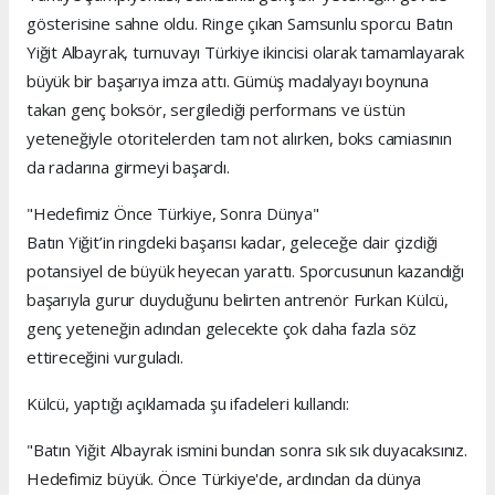
gösterisine sahne oldu. Ringe çıkan Samsunlu sporcu Batın
Yiğit Albayrak, turnuvayı Türkiye ikincisi olarak tamamlayarak
büyük bir başarıya imza attı. Gümüş madalyayı boynuna
takan genç boksör, sergilediği performans ve üstün
yeteneğiyle otoritelerden tam not alırken, boks camiasının
da radarına girmeyi başardı.
"Hedefimiz Önce Türkiye, Sonra Dünya"
Batın Yiğit’in ringdeki başarısı kadar, geleceğe dair çizdiği
potansiyel de büyük heyecan yarattı. Sporcusunun kazandığı
başarıyla gurur duyduğunu belirten antrenör Furkan Külcü,
genç yeteneğin adından gelecekte çok daha fazla söz
ettireceğini vurguladı.
Külcü, yaptığı açıklamada şu ifadeleri kullandı:
"Batın Yiğit Albayrak ismini bundan sonra sık sık duyacaksınız.
Hedefimiz büyük. Önce Türkiye'de, ardından da dünya