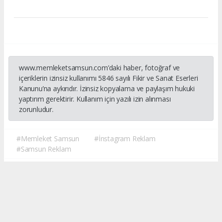
www.memleketsamsun.com’daki haber, fotoğraf ve
içeriklerin izinsiz kullanımı 5846 sayılı Fikir ve Sanat Eserleri
Kanunu’na aykırıdır. İzinsiz kopyalama ve paylaşım hukuki
yaptırım gerektirir. Kullanım için yazılı izin alınması
zorunludur.
#Memleket Samsun
#İnstagram Reklam
#Samsun Reklam
Okuyucu Yorumları
(0)
Gönder