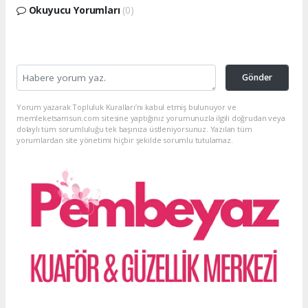
Okuyucu Yorumları
(0)
Gönder
Yorum yazarak Topluluk Kuralları’nı kabul etmiş bulunuyor ve
memleketsamsun.com sitesine yaptığınız yorumunuzla ilgili doğrudan veya
dolaylı tüm sorumluluğu tek başınıza üstleniyorsunuz. Yazılan tüm
yorumlardan site yönetimi hiçbir şekilde sorumlu tutulamaz.