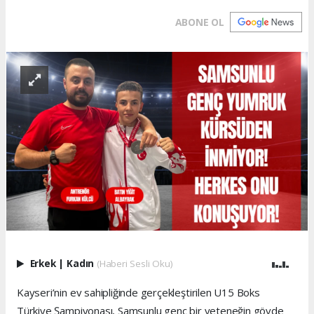
ABONE OL
Erkek
|
Kadın
(Haberi Sesli Oku)
Kayseri’nin ev sahipliğinde gerçekleştirilen U15 Boks
Türkiye Şampiyonası, Samsunlu genç bir yeteneğin gövde