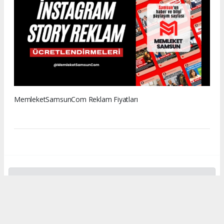
MemleketSamsunCom Reklam Fiyatları
www.memleketsamsun.com’daki haber, fotoğraf ve
içeriklerin izinsiz kullanımı 5846 sayılı Fikir ve Sanat Eserleri
Kanunu’na aykırıdır. İzinsiz kopyalama ve paylaşım hukuki
yaptırım gerektirir. Kullanım için yazılı izin alınması
zorunludur.