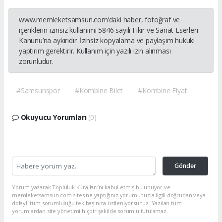
www.memleketsamsun.com’daki haber, fotoğraf ve
içeriklerin izinsiz kullanımı 5846 sayılı Fikir ve Sanat Eserleri
Kanunu’na aykırıdır. İzinsiz kopyalama ve paylaşım hukuki
yaptırım gerektirir. Kullanım için yazılı izin alınması
zorunludur.
#Samsunspor
#Kombine Bilet
#Kombine Fiyat
Okuyucu Yorumları
(0)
Gönder
Yorum yazarak Topluluk Kuralları’nı kabul etmiş bulunuyor ve
memleketsamsun.com sitesine yaptığınız yorumunuzla ilgili doğrudan veya
dolaylı tüm sorumluluğu tek başınıza üstleniyorsunuz. Yazılan tüm
yorumlardan site yönetimi hiçbir şekilde sorumlu tutulamaz.