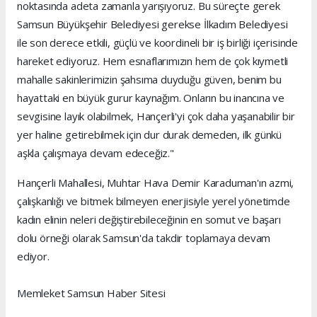
noktasında adeta zamanla yarışıyoruz. Bu süreçte gerek
Samsun Büyükşehir Belediyesi gerekse İlkadım Belediyesi
ile son derece etkili, güçlü ve koordineli bir iş birliği içerisinde
hareket ediyoruz. Hem esnaflarımızın hem de çok kıymetli
mahalle sakinlerimizin şahsıma duyduğu güven, benim bu
hayattaki en büyük gurur kaynağım. Onların bu inancına ve
sevgisine layık olabilmek, Hançerli'yi çok daha yaşanabilir bir
yer haline getirebilmek için dur durak demeden, ilk günkü
aşkla çalışmaya devam edeceğiz."
Hançerli Mahallesi, Muhtar Hava Demir Karaduman'ın azmi,
çalışkanlığı ve bitmek bilmeyen enerjisiyle yerel yönetimde
kadın elinin neleri değiştirebileceğinin en somut ve başarı
dolu örneği olarak Samsun'da takdir toplamaya devam
ediyor.
Memleket Samsun Haber Sitesi