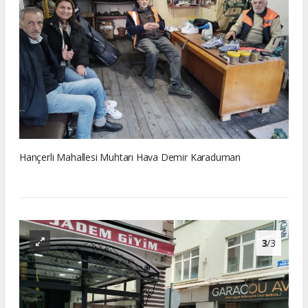
Hançerli Mahallesi Muhtarı Hava Demir Karaduman
3
/3