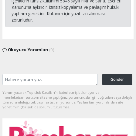
içeriklerin izinsiz kullanımı 5846 sayılı Fikir ve Sanat Eserleri
Kanunu’na aykırıdır. İzinsiz kopyalama ve paylaşım hukuki
yaptırım gerektirir. Kullanım için yazılı izin alınması
zorunludur.
Okuyucu Yorumları
(0)
Gönder
Yorum yazarak Topluluk Kuralları’nı kabul etmiş bulunuyor ve
memleketsamsun.com sitesine yaptığınız yorumunuzla ilgili doğrudan veya dolaylı
tüm sorumluluğu tek başınıza üstleniyorsunuz. Yazılan tüm yorumlardan site
yönetimi hiçbir şekilde sorumlu tutulamaz.