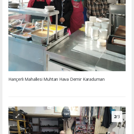
Hançerli Mahallesi Muhtarı Hava Demir Karaduman
2
/3