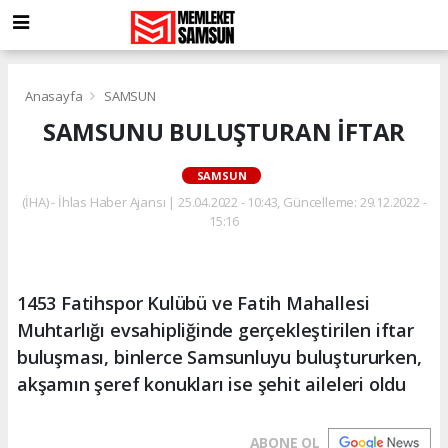
Anasayfa
SAMSUN
SAMSUNU BULUŞTURAN İFTAR
SAMSUN
(İHA) - İhlas Haber Ajansı | 25.04.2022 - 10:43, Güncelleme: 29.12.2022 -
15:16
1453 Fatihspor Kulübü ve Fatih Mahallesi
Muhtarlığı evsahipliğinde gerçekleştirilen iftar
buluşması, binlerce Samsunluyu buluştururken,
akşamın şeref konukları ise şehit aileleri oldu
ABONE OL