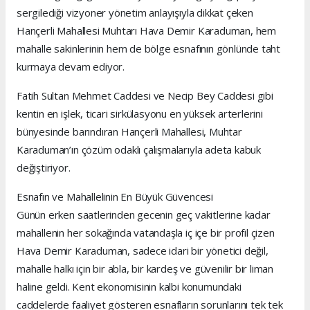
sergilediği vizyoner yönetim anlayışıyla dikkat çeken
Hançerli Mahallesi Muhtarı Hava Demir Karaduman, hem
mahalle sakinlerinin hem de bölge esnafının gönlünde taht
kurmaya devam ediyor.
Fatih Sultan Mehmet Caddesi ve Necip Bey Caddesi gibi
kentin en işlek, ticari sirkülasyonu en yüksek arterlerini
bünyesinde barındıran Hançerli Mahallesi, Muhtar
Karaduman’ın çözüm odaklı çalışmalarıyla adeta kabuk
değiştiriyor.
Esnafın ve Mahallelinin En Büyük Güvencesi
Günün erken saatlerinden gecenin geç vakitlerine kadar
mahallenin her sokağında vatandaşla iç içe bir profil çizen
Hava Demir Karaduman, sadece idari bir yönetici değil,
mahalle halkı için bir abla, bir kardeş ve güvenilir bir liman
haline geldi. Kent ekonomisinin kalbi konumundaki
caddelerde faaliyet gösteren esnafların sorunlarını tek tek