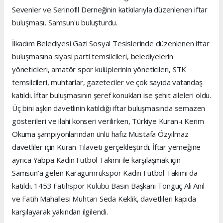
Sevenler ve Serinofil Derneğinin katkılarıyla düzenlenen iftar
buluşması, Samsun'u buluşturdu.
İlkadım Belediyesi Gazi Sosyal Tesislerinde düzenlenen iftar
buluşmasına siyasi parti temsilcileri, belediyelerin
yöneticileri, amatör spor kulüplerinin yöneticileri, STK
temsilcileri, muhtarlar, gazeteciler ve çok sayıda vatandaş
katıldı. İftar buluşmasının şeref konukları ise şehit aileleri oldu.
Üç bini aşkın davetlinin katıldığı iftar buluşmasında semazen
gösterileri ve ilahi konseri verilirken, Türkiye Kuran-ı Kerim
Okuma şampiyonlarından ünlü hafız Mustafa Özyılmaz
davetliler için Kuran Tilaveti gerçekleştirdi. İftar yemeğine
ayrıca Yabpa Kadın Futbol Takımı ile karşılaşmak için
Samsun'a gelen Karagümrükspor Kadın Futbol Takımı da
katıldı. 1453 Fatihspor Kulübü Basın Başkanı Tonguç Ali Anıl
ve Fatih Mahallesi Muhtarı Seda Keklik, davetlileri kapıda
karşılayarak yakından ilgilendi.