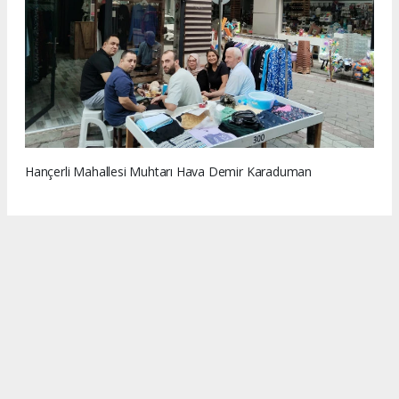
Hançerli Mahallesi Muhtarı Hava Demir Karaduman
www.memleketsamsun.com’daki haber, fotoğraf ve
içeriklerin izinsiz kullanımı 5846 sayılı Fikir ve Sanat Eserleri
Kanunu’na aykırıdır. İzinsiz kopyalama ve paylaşım hukuki
yaptırım gerektirir. Kullanım için yazılı izin alınması
zorunludur.