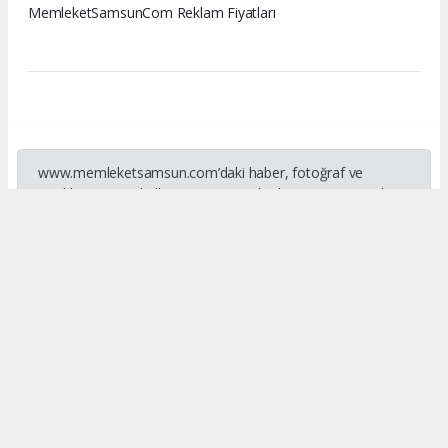
MemleketSamsunCom Reklam Fiyatları
www.memleketsamsun.com’daki haber, fotoğraf ve
içeriklerin izinsiz kullanımı 5846 sayılı Fikir ve Sanat Eserleri
Kanunu’na aykırıdır. İzinsiz kopyalama ve paylaşım hukuki
yaptırım gerektirir. Kullanım için yazılı izin alınması
zorunludur.
#Memleket Samsun
#İnstagram Reklam
#Samsun Reklam
Okuyucu Yorumları
(0)