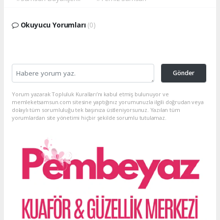
Okuyucu Yorumları
(0)
Gönder
Yorum yazarak Topluluk Kuralları’nı kabul etmiş bulunuyor ve
memleketsamsun.com sitesine yaptığınız yorumunuzla ilgili doğrudan veya
dolaylı tüm sorumluluğu tek başınıza üstleniyorsunuz. Yazılan tüm
yorumlardan site yönetimi hiçbir şekilde sorumlu tutulamaz.