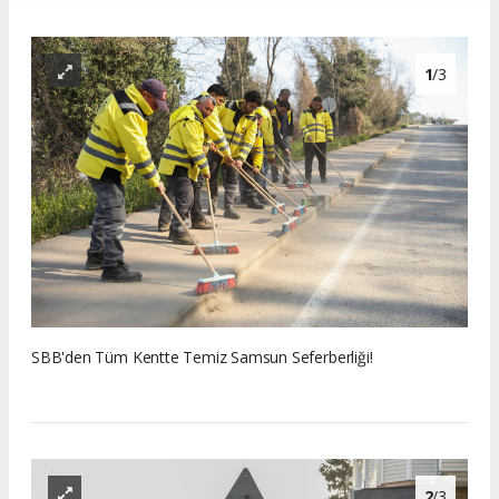
1
/3
SBB'den Tüm Kentte Temiz Samsun Seferberliği!
2
/3