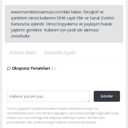
www.memleketsamsun.com’daki haber, fotoğraf ve
içeriklerin izinsiz kullanımı 5846 sayılı Fikir ve Sanat Eserleri
Kanunu’na aykırıdır. İzinsiz kopyalama ve paylaşım hukuki
yaptırım gerektirir. Kullanım için yazılı izin alınması
zorunludur.
#SİMER SAMÜ
#SİMDER Ziyaret
Okuyucu Yorumları
(0)
Gönder
Yorum yazarak Topluluk Kuralları’nı kabul etmiş bulunuyor ve
memleketsamsun.com sitesine yaptığınız yorumunuzla ilgili doğrudan veya
dolaylı tüm sorumluluğu tek başınıza üstleniyorsunuz. Yazılan tüm
yorumlardan site yönetimi hiçbir şekilde sorumlu tutulamaz.