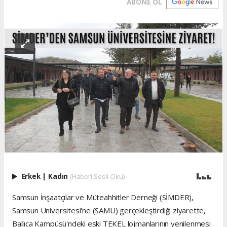
ABONE OL
Erkek
|
Kadın
(Haberi Sesli Oku)
Samsun İnşaatçılar ve Müteahhitler Derneği (SİMDER),
Samsun Üniversitesi'ne (SAMÜ) gerçekleştirdiği ziyarette,
Ballıca Kampüsü'ndeki eski TEKEL lojmanlarının yenilenmesi