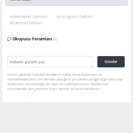
#Memleket Samsun
#İnstagram Reklam
#Samsun Reklam
Okuyucu Yorumları
(0)
Gönder
Yorum yazarak Topluluk Kuralları’nı kabul etmiş bulunuyor ve
memleketsamsun.com sitesine yaptığınız yorumunuzla ilgili doğrudan veya
dolaylı tüm sorumluluğu tek başınıza üstleniyorsunuz. Yazılan tüm
yorumlardan site yönetimi hiçbir şekilde sorumlu tutulamaz.