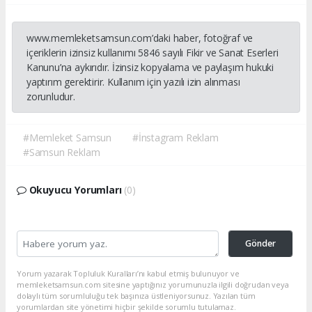
www.memleketsamsun.com’daki haber, fotoğraf ve
içeriklerin izinsiz kullanımı 5846 sayılı Fikir ve Sanat Eserleri
Kanunu’na aykırıdır. İzinsiz kopyalama ve paylaşım hukuki
yaptırım gerektirir. Kullanım için yazılı izin alınması
zorunludur.
#Memleket Samsun
#İnstagram Reklam
#Samsun Reklam
Okuyucu Yorumları
(0)
Gönder
Yorum yazarak Topluluk Kuralları’nı kabul etmiş bulunuyor ve
memleketsamsun.com sitesine yaptığınız yorumunuzla ilgili doğrudan veya
dolaylı tüm sorumluluğu tek başınıza üstleniyorsunuz. Yazılan tüm
yorumlardan site yönetimi hiçbir şekilde sorumlu tutulamaz.