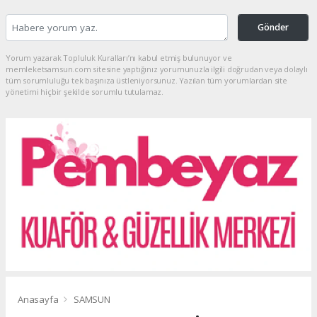
Gönder
Yorum yazarak Topluluk Kuralları’nı kabul etmiş bulunuyor ve
memleketsamsun.com sitesine yaptığınız yorumunuzla ilgili doğrudan veya dolaylı
tüm sorumluluğu tek başınıza üstleniyorsunuz. Yazılan tüm yorumlardan site
yönetimi hiçbir şekilde sorumlu tutulamaz.
Anasayfa
SAMSUN