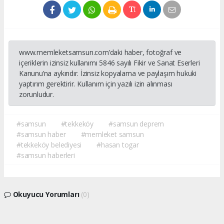
www.memleketsamsun.com’daki haber, fotoğraf ve
içeriklerin izinsiz kullanımı 5846 sayılı Fikir ve Sanat Eserleri
Kanunu’na aykırıdır. İzinsiz kopyalama ve paylaşım hukuki
yaptırım gerektirir. Kullanım için yazılı izin alınması
zorunludur.
#samsun
#tekkeköy
#samsun deprem
#samsun haber
#memleket samsun
#tekkeköy belediyesi
#hasan togar
#samsun haberleri
Okuyucu Yorumları
(0)