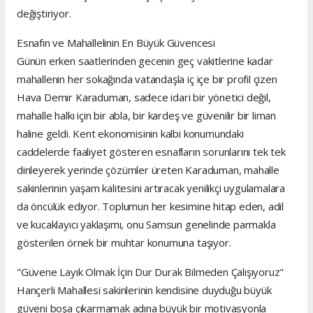
değiştiriyor.
Esnafın ve Mahallelinin En Büyük Güvencesi
Günün erken saatlerinden gecenin geç vakitlerine kadar
mahallenin her sokağında vatandaşla iç içe bir profil çizen
Hava Demir Karaduman, sadece idari bir yönetici değil,
mahalle halkı için bir abla, bir kardeş ve güvenilir bir liman
haline geldi. Kent ekonomisinin kalbi konumundaki
caddelerde faaliyet gösteren esnafların sorunlarını tek tek
dinleyerek yerinde çözümler üreten Karaduman, mahalle
sakinlerinin yaşam kalitesini artıracak yenilikçi uygulamalara
da öncülük ediyor. Toplumun her kesimine hitap eden, adil
ve kucaklayıcı yaklaşımı, onu Samsun genelinde parmakla
gösterilen örnek bir muhtar konumuna taşıyor.
"Güvene Layık Olmak İçin Dur Durak Bilmeden Çalışıyoruz"
Hançerli Mahallesi sakinlerinin kendisine duyduğu büyük
güveni boşa çıkarmamak adına büyük bir motivasyonla