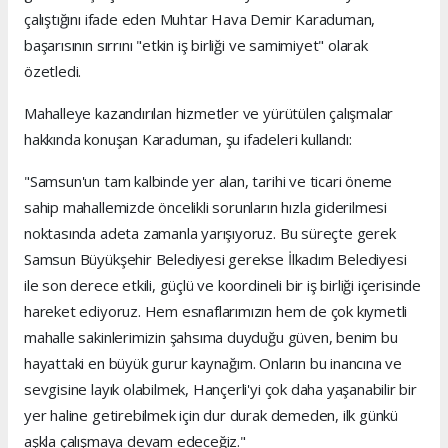
çalıştığını ifade eden Muhtar Hava Demir Karaduman,
başarısının sırrını "etkin iş birliği ve samimiyet" olarak
özetledi.
Mahalleye kazandırılan hizmetler ve yürütülen çalışmalar
hakkında konuşan Karaduman, şu ifadeleri kullandı:
"Samsun'un tam kalbinde yer alan, tarihi ve ticari öneme
sahip mahallemizde öncelikli sorunların hızla giderilmesi
noktasında adeta zamanla yarışıyoruz. Bu süreçte gerek
Samsun Büyükşehir Belediyesi gerekse İlkadım Belediyesi
ile son derece etkili, güçlü ve koordineli bir iş birliği içerisinde
hareket ediyoruz. Hem esnaflarımızın hem de çok kıymetli
mahalle sakinlerimizin şahsıma duyduğu güven, benim bu
hayattaki en büyük gurur kaynağım. Onların bu inancına ve
sevgisine layık olabilmek, Hançerli'yi çok daha yaşanabilir bir
yer haline getirebilmek için dur durak demeden, ilk günkü
aşkla çalışmaya devam edeceğiz."