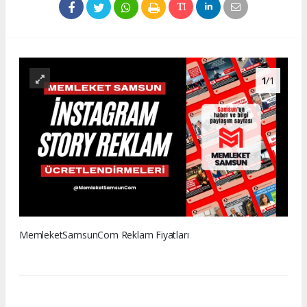
1
/1
MemleketSamsunCom Reklam Fiyatları