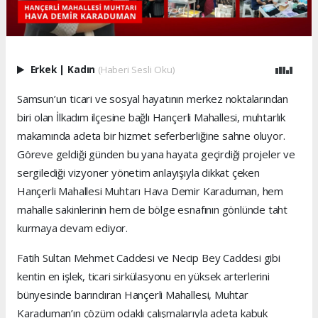
Erkek
|
Kadın
(Haberi Sesli Oku)
Samsun’un ticari ve sosyal hayatının merkez noktalarından
biri olan İlkadım ilçesine bağlı Hançerli Mahallesi, muhtarlık
makamında adeta bir hizmet seferberliğine sahne oluyor.
Göreve geldiği günden bu yana hayata geçirdiği projeler ve
sergilediği vizyoner yönetim anlayışıyla dikkat çeken
Hançerli Mahallesi Muhtarı Hava Demir Karaduman, hem
mahalle sakinlerinin hem de bölge esnafının gönlünde taht
kurmaya devam ediyor.
Fatih Sultan Mehmet Caddesi ve Necip Bey Caddesi gibi
kentin en işlek, ticari sirkülasyonu en yüksek arterlerini
bünyesinde barındıran Hançerli Mahallesi, Muhtar
Karaduman’ın çözüm odaklı çalışmalarıyla adeta kabuk