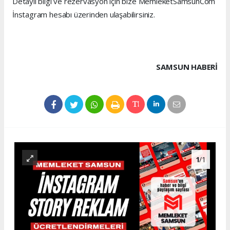
Detaylı bilgi ve rezervasyon için bize MemleketSamsunCom
İnstagram hesabı üzerinden ulaşabilirsiniz.
SAMSUN HABERİ
1
/1