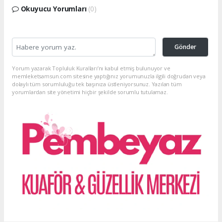
Okuyucu Yorumları
(0)
Gönder
Yorum yazarak Topluluk Kuralları’nı kabul etmiş bulunuyor ve
memleketsamsun.com sitesine yaptığınız yorumunuzla ilgili doğrudan veya
dolaylı tüm sorumluluğu tek başınıza üstleniyorsunuz. Yazılan tüm
yorumlardan site yönetimi hiçbir şekilde sorumlu tutulamaz.