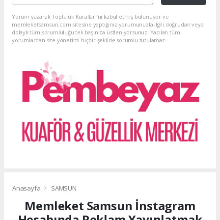
Yorum yazarak Topluluk Kuralları’nı kabul etmiş bulunuyor ve
memleketsamsun.com sitesine yaptığınız yorumunuzla ilgili doğrudan veya
dolaylı tüm sorumluluğu tek başınıza üstleniyorsunuz. Yazılan tüm
yorumlardan site yönetimi hiçbir şekilde sorumlu tutulamaz.
Anasayfa
SAMSUN
Memleket Samsun İnstagram
Hesabında Reklam Yayınlatmak