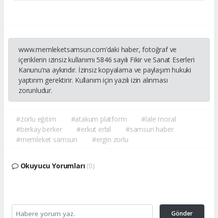
www.memleketsamsun.com’daki haber, fotoğraf ve
içeriklerin izinsiz kullanımı 5846 sayılı Fikir ve Sanat Eserleri
Kanunu’na aykırıdır. İzinsiz kopyalama ve paylaşım hukuki
yaptırım gerektirir. Kullanım için yazılı izin alınması
zorunludur.
#zorlu eğitim
#atakum platform
#lale moral
#berkay berker
#erkut erbil
#samsun haber
#memleket samsun
#ergin zorlu
Okuyucu Yorumları
(0)
Gönder