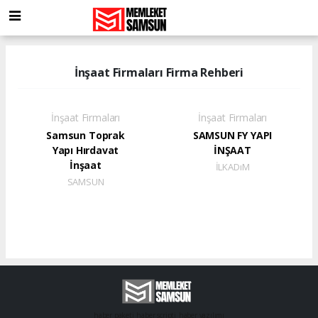
İnşaat Firmaları Firma Rehberi
İnşaat Firmaları
İnşaat Firmaları
Samsun Toprak
SAMSUN FY YAPI
Yapı Hırdavat
İNŞAAT
İnşaat
İLKADıM
SAMSUN
haber paketi
haber scripti
haber yazılımı