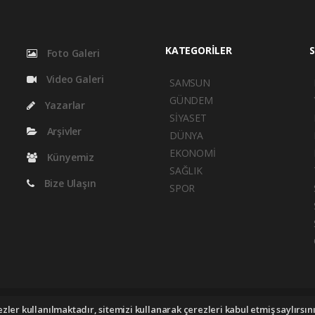
KATEGORİLER
S
Foto Galeri
Video Galeri
SAMSUN
GÜNDEM
Yazarlar
SİYASET
Arşivler
DÜNYA
EKONOMİ
Künyemiz
SAĞLIK
Bize Ulaşın
SPOR
yright 2026 ©
haber yazılımı
haber paketi
haber scripti
haber yazılım
habe
ler kullanılmaktadır, sitemizi kullanarak çerezleri kabul etmiş saylırsını